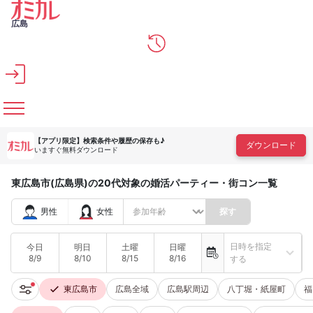
メインコンテンツへスキップ
広島
【アプリ限定】
検索条件や履歴の保存も♪
ダウンロード
いますぐ無料ダウンロード
東広島市(広島県)の20代対象の婚活パーティー・街コン一覧
男性
女性
探す
日時を指定
今日
明日
土曜
日曜
8/9
8/10
8/15
8/16
する
東広島市
広島全域
広島駅周辺
八丁堀・紙屋町
福