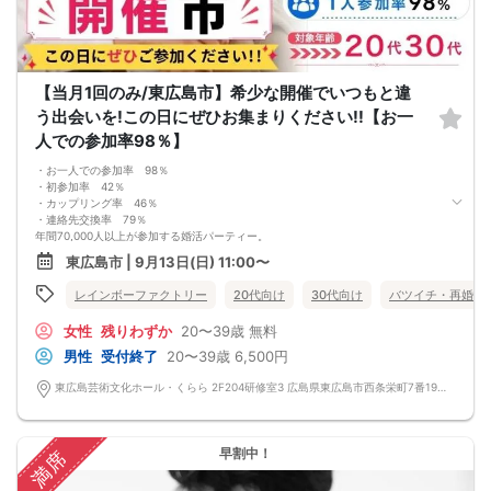
【当月1回のみ/東広島市】希少な開催でいつもと違
う出会いを!この日にぜひお集まりください!!【お一
人での参加率98％】
・お一人での参加率 98％
・初参加率 42％
・カップリング率 46％
・連絡先交換率 79％
年間70,000人以上が参加する婚活パーティー。
お一人で参加されることを考えたスタイルで、98％の方がお一人で参加されてい
東広島市 | 9月13日(日) 11:00〜
ます。
真剣に婚活されている方だけを対象とした小規模な婚活イベントで、空いた時間
レインボーファクトリー
20代向け
30代向け
バツイチ・再婚
を利用してお気軽に婚活が可能です。
＜よくある質問＞
女性
残りわずか
20〜39歳
無料
Q：服装は？
A：皆様カジュアルな服装でご参加されています。
男性
受付終了
20〜39歳
6,500円
Q：参加費の支払い方法は？
A：当日に受付にてお支払いいただきます。（参加費は現金払いのみです）
東広島芸術文化ホール・くらら 2F204研修室3 広島県東広島市西条栄町7番19号 東広島芸術文化ホール・くらら
Q：持ち物は？
A：本人確認のため、身分証をご持参ください。
【重要事項】
・詳細のご案内について
早割中！
満席
ご予約完了後に「イベントガイド」「お問い合わせ窓口」などの詳細情報をメー
ルでお送りします。必ずレインボーファクトリーのメールアドレスを受信許可設