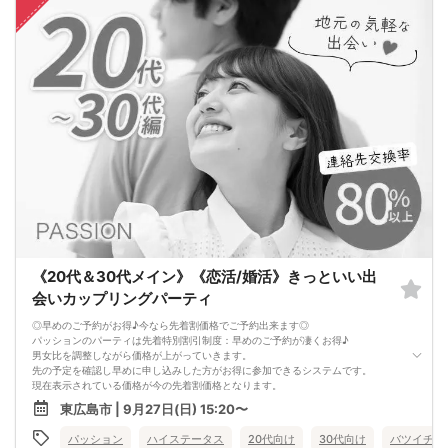
定してください。（お申し込み後、オミカレから届くメールにレインボーファク
トリーのメールアドレスが記載されています。）
・本人様確認について
受付にて公的な本人確認書類（免許証、保険証など）をご提示いただきますの
で、ご予約時は必ず本名をご入力ください。
・遅刻について
遅刻は他の参加者様のご迷惑となるため、厳禁です。お時間に余裕を持ってお越
しください。
・中止判断タイミング・中止連絡
最少催行人数に満たない場合など、ご予約状況により、開催を中止する場合がご
ざいます。その場合、開催時刻の最大90分前までにご連絡いたします。※ただし、
90分前を切って急なご予約のキャンセルや天災等が発生した場合はこの限りでは
ありません。開催中止となった場合のご連絡は、ご登録のメールアドレスへお送
りいたします。
・男女比について
男女差が2名以内程度になるよう人数調整を行っておりますが、ご予約のキャンセ
ル等によりバランスが崩れる場合がございます。バランスが崩れたことによる返
金等は一切ございませんので予めご了承ください。
《20代＆30代メイン》《恋活/婚活》きっといい出
・人数について
最少催行人数：ご予約人数4名以上
会いカップリングパーティ
最大催行人数：ご予約人数18名程度
・飲食について
◎早めのご予約がお得♪今なら先着割価格でご予約出来ます◎
当イベントにおいて飲食の提供はございません。
パッションのパーティは先着特別割引制度：早めのご予約が凄くお得♪
・保証制度について
男女比を調整しながら価格が上がっていきます。
直前のキャンセル等により上記の最少催行人数を下回った場合、参加費を全額返
先の予定を確認し早めに申し込みした方がお得に参加できるシステムです。
金し、無償での開催を行います。
現在表示されている価格が今の先着割価格となります。
=========================
東広島市 | 9月27日(日) 15:20〜
【パーティ内容】
★連絡先交換率80％以上確定★
パッション
ハイステータス
20代向け
30代向け
バツイチ・
大人の恋活パーティ