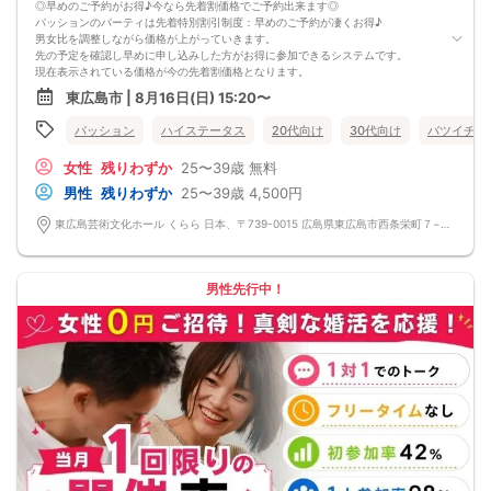
◎早めのご予約がお得♪今なら先着割価格でご予約出来ます◎
パッションのパーティは先着特別割引制度：早めのご予約が凄くお得♪
男女比を調整しながら価格が上がっていきます。
先の予定を確認し早めに申し込みした方がお得に参加できるシステムです。
現在表示されている価格が今の先着割価格となります。
=========================
東広島市 | 8月16日(日) 15:20〜
【パーティ内容】
男性女性共に、１人で参加している方限定のパーティーです。
パッション
ハイステータス
20代向け
30代向け
バツイチ・
１人参加限定パーティーの魅力は、回りに気を遣わなくていいこと。
友達と参加すると友達の目が気になったり、お相手の方もグループでのご参加だ
女性
残りわずか
25〜39歳
無料
と気になる方がいても
積極的にアプローチできなかったりする場合があります。
男性
残りわずか
25〜39歳
4,500円
しかし、お互い１人参加だと気になった相手にアプローチできます。
お１人でご参加される自立した大人の男性女性にお集まりいただいていますの
東広島芸術文化ホール くらら 日本、〒739-0015 広島県東広島市西条栄町７−１９
で、
素敵な出逢いがきっとあります。
カップルになってからお食事等はいかがでしょうか？
=========================
男性先行中！
パッションのパーティーは男性90％以上/女性70％以上が1人参加です。
お一人様でも安心してご参加下さい。
出会いはまずは行動から！パッションのパーティで理想のお相手探しはいかがで
すか?
スタッフが全力であなたの婚活をサポートさせて頂きます。
■パーティ中止判断タイミング
開催前日の23:00までに最少催行人数男性2名対女性2名に満たない場合
但し、当日で急なキャンセルががあった場合には当日中止になる事もあります。