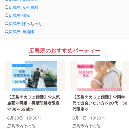
広島県 女性無料
広島県 個室
広島県 ぽっちゃり
広島県 自衛隊
広島県のおすすめパーティー
【広島☆カフェ婚活】♡人気
【広島☆カフェ婚活】♡同年
企画♡再婚・再婚理解者限定
代で出会いたい方♡20代・30
♡38～52歳♡
代限定♡
8月30日
15:30〜
8月11日
13:30〜
広島市内その他
広島市内その他