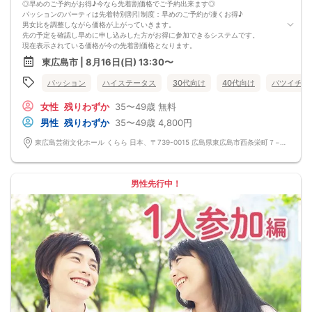
◎早めのご予約がお得♪今なら先着割価格でご予約出来ます◎
パッションのパーティは先着特別割引制度：早めのご予約が凄くお得♪
男女比を調整しながら価格が上がっていきます。
先の予定を確認し早めに申し込みした方がお得に参加できるシステムです。
現在表示されている価格が今の先着割価格となります。
=========================
東広島市 | 8月16日(日) 13:30〜
【パーティ内容】
男性女性共に、１人で参加している方限定のパーティーです。
パッション
ハイステータス
30代向け
40代向け
バツイチ・
１人参加限定パーティーの魅力は、回りに気を遣わなくていいこと。
友達と参加すると友達の目が気になったり、お相手の方もグループでのご参加だ
女性
残りわずか
35〜49歳
無料
と気になる方がいても
積極的にアプローチできなかったりする場合があります。
男性
残りわずか
35〜49歳
4,800円
しかし、お互い１人参加だと気になった相手にアプローチできます。
お１人でご参加される自立した大人の男性女性にお集まりいただいていますの
東広島芸術文化ホール くらら 日本、〒739-0015 広島県東広島市西条栄町７−１９
で、
素敵な出逢いがきっとあります。
カップルになってからお食事等はいかがでしょうか？
=========================
男性先行中！
パッションのパーティーは男性90％以上/女性70％以上が1人参加です。
お一人様でも安心してご参加下さい。
出会いはまずは行動から！パッションのパーティで理想のお相手探しはいかがで
すか?
スタッフが全力であなたの婚活をサポートさせて頂きます。
■パーティ中止判断タイミング
開催前日の23:00までに最少催行人数男性2名対女性2名に満たない場合
但し、当日で急なキャンセルががあった場合には当日中止になる事もあります。