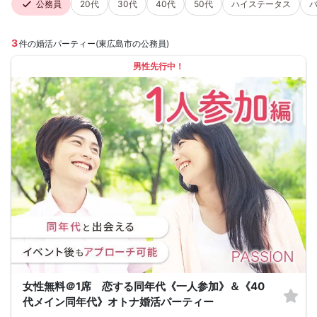
公務員
20代
30代
40代
50代
ハイステータス
3
件の婚活パーティー(東広島市の公務員)
男性先行中！
女性無料＠1席 恋する同年代《一人参加》＆《40
代メイン同年代》オトナ婚活パーティー