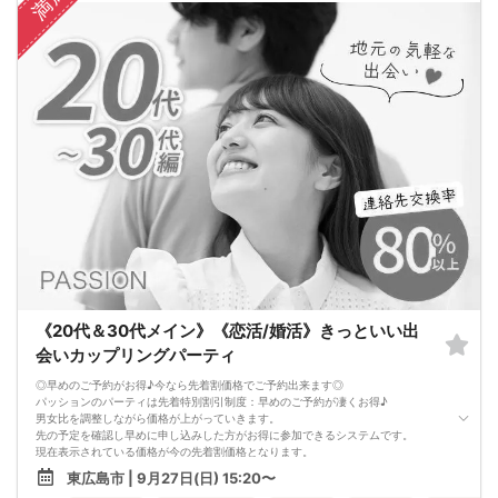
満席
お一人様でも安心してご参加下さい。
出会いはまずは行動から！パッションのパーティで理想のお相手探しはいかがで
すか?
スタッフが全力であなたの婚活をサポートさせて頂きます。
■パーティ中止判断タイミング
開催前日の23:00までに最少催行人数男性2名対女性2名に満たない場合
但し、当日で急なキャンセルががあった場合には当日中止になる事もあります。
《20代＆30代メイン》《恋活/婚活》きっといい出
会いカップリングパーティ
◎早めのご予約がお得♪今なら先着割価格でご予約出来ます◎
パッションのパーティは先着特別割引制度：早めのご予約が凄くお得♪
男女比を調整しながら価格が上がっていきます。
先の予定を確認し早めに申し込みした方がお得に参加できるシステムです。
現在表示されている価格が今の先着割価格となります。
=========================
東広島市 | 9月27日(日) 15:20〜
【パーティ内容】