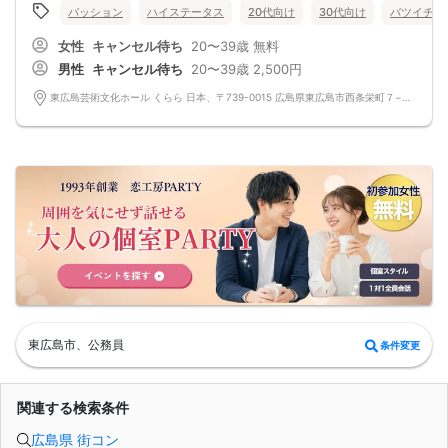
★連絡先交換率80％以上確定★
パッション
ハイステータス
20代向け
30代向け
バツイチ・
大人の恋活パーティ
最近出会いがない・・結婚まではまだ考えていないけど・・
女性
キャンセル待ち
20〜39歳
無料
まずは知り合ってからと考える方って意外と多いです。
カップリング茶話会とは婚活パーティのように数組だけがカップルになり後は残
男性
キャンセル待ち
20〜39歳
2,500円
念・・
というのではなく参加者全員にチャンスがあります。
東広島芸術文化ホール くらら 日本、〒739-0015 広島県東広島市西条栄町７−１９
１対１のフリートークタイム～中間印象カード
そして大好評の封筒を使ってのメルアド交換により
毎回なんと8割以上の方がメルアド交換できてます。
パーティ後お食事等行かれる方も多いようです。
貴方も参加してみませんか？
=========================
パッションのパーティーは男性90％以上/女性70％以上が1人参加です。
お一人様でも安心してご参加下さい。
出会いはまずは行動から！パッションのパーティで理想のお相手探しはいかがで
すか?
スタッフが全力であなたの婚活をサポートさせて頂きます。
■パーティ中止判断タイミング
開催前日の23:00までに最少催行人数男性2名対女性2名に満たない場合
但し、当日で急なキャンセルががあった場合には当日中止になる事もあります。
東広島市、公務員
条件変更
関連する検索条件
広島県 街コン