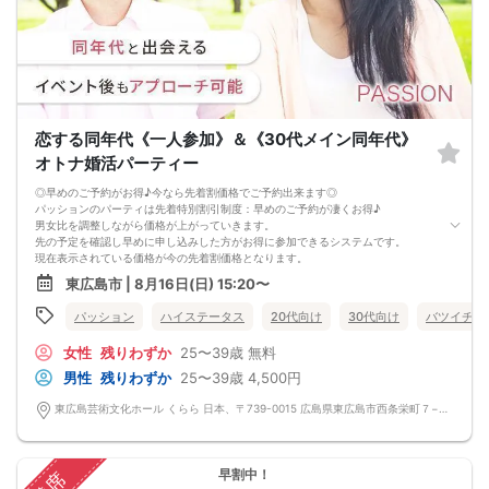
恋する同年代《一人参加》＆《30代メイン同年代》
オトナ婚活パーティー
◎早めのご予約がお得♪今なら先着割価格でご予約出来ます◎
パッションのパーティは先着特別割引制度：早めのご予約が凄くお得♪
男女比を調整しながら価格が上がっていきます。
先の予定を確認し早めに申し込みした方がお得に参加できるシステムです。
現在表示されている価格が今の先着割価格となります。
=========================
東広島市 | 8月16日(日) 15:20〜
【パーティ内容】
男性女性共に、１人で参加している方限定のパーティーです。
パッション
ハイステータス
20代向け
30代向け
バツイチ・
１人参加限定パーティーの魅力は、回りに気を遣わなくていいこと。
友達と参加すると友達の目が気になったり、お相手の方もグループでのご参加だ
女性
残りわずか
25〜39歳
無料
と気になる方がいても
積極的にアプローチできなかったりする場合があります。
男性
残りわずか
25〜39歳
4,500円
しかし、お互い１人参加だと気になった相手にアプローチできます。
お１人でご参加される自立した大人の男性女性にお集まりいただいていますの
東広島芸術文化ホール くらら 日本、〒739-0015 広島県東広島市西条栄町７−１９
で、
素敵な出逢いがきっとあります。
カップルになってからお食事等はいかがでしょうか？
=========================
早割中！
パッションのパーティーは男性90％以上/女性70％以上が1人参加です。