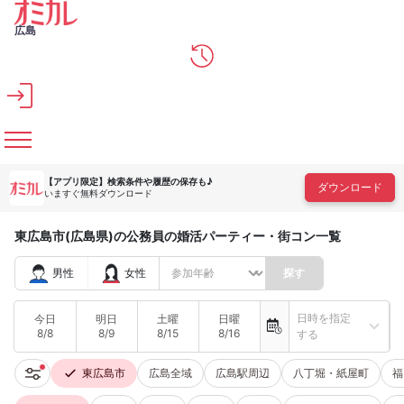
メインコンテンツへスキップ
広島
【アプリ限定】
検索条件や履歴の保存も♪
ダウンロード
いますぐ無料ダウンロード
東広島市(広島県)の公務員の婚活パーティー・街コン一覧
男性
女性
探す
日時を指定
今日
明日
土曜
日曜
8/8
8/9
8/15
8/16
する
東広島市
広島全域
広島駅周辺
八丁堀・紙屋町
福