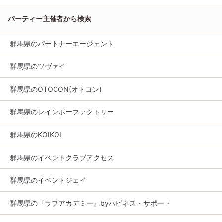
パーティー主催者から検索
群馬県のパートナーエージェント
群馬県のツヴァイ
群馬県のOTOCON(オトコン)
群馬県のレインボーファクトリー
群馬県のKOIKOI
群馬県のイベントクラブアクセス
群馬県のイベントジェイ
群馬県の『ラブアカデミー』byハピネス・サポート