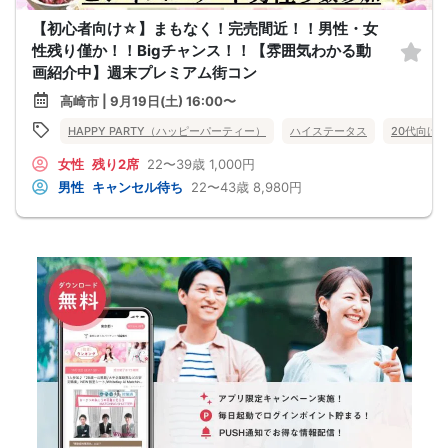
【初心者向け☆】まもなく！完売間近！！男性・女
性残り僅か！！Bigチャンス！！【雰囲気わかる動
画紹介中】週末プレミアム街コン
高崎市 | 9月19日(土) 16:00〜
HAPPY PARTY（ハッピーパーティー）
ハイステータス
20代向け
女性
残り2席
22〜39歳
1,000円
男性
キャンセル待ち
22〜43歳
8,980円