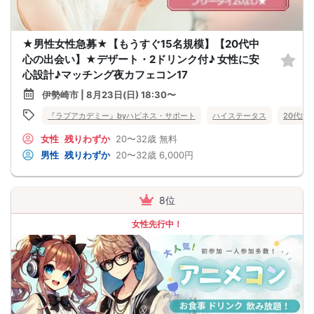
★男性女性急募★【もうすぐ15名規模】【20代中
心の出会い】★デザート・2ドリンク付♪ 女性に安
心設計♪マッチング夜カフェコン17
伊勢崎市 | 8月23日(日) 18:30〜
『ラブアカデミー』byハピネス・サポート
ハイステータス
20代向
女性
残りわずか
20〜32歳
無料
男性
残りわずか
20〜32歳
6,000円
8位
女性先行中！