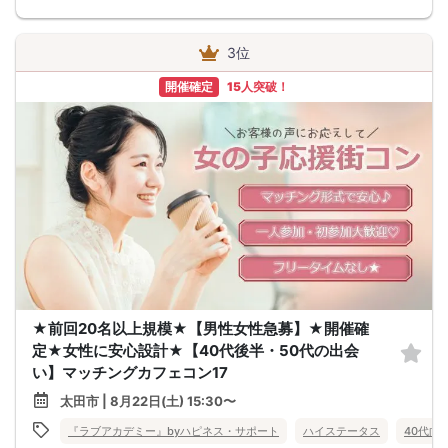
3位
開催確定
15人突破！
★前回20名以上規模★【男性女性急募】★開催確
定★女性に安心設計★【40代後半・50代の出会
い】マッチングカフェコン17
太田市 | 8月22日(土) 15:30〜
『ラブアカデミー』byハピネス・サポート
ハイステータス
40代向