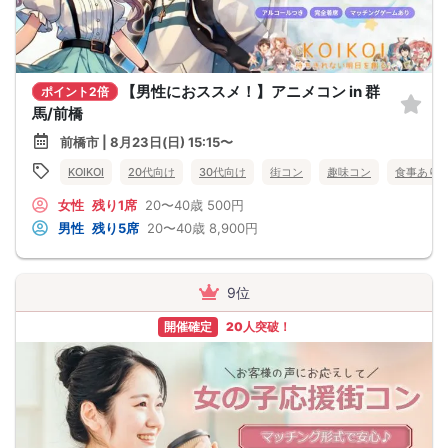
【男性におススメ！】アニメコン in 群
ポイント2倍
馬/前橋
前橋市 | 8月23日(日) 15:15〜
KOIKOI
20代向け
30代向け
街コン
趣味コン
食事あり
女性
残り1席
20〜40歳
500円
男性
残り5席
20〜40歳
8,900円
9位
開催確定
20人突破！