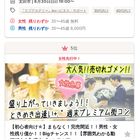
太田市 | 8月30日(日) 19:00〜
『ラブアカデミー』byハピネス・サポート
30代向け
40代向け
女性
残りわずか
35〜45歳
無料
男性
残りわずか
35〜45歳
6,000円
5位
女性先行中！
【初心者向け☆】まもなく！完売間近！！男性・女
性残り僅か！！Bigチャンス！！【雰囲気わかる動