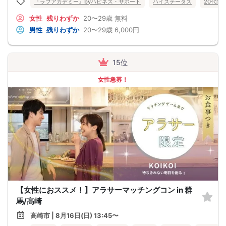
『ラブアカデミー』byハピネス・サポート
ハイステータス
20代向
女性
残りわずか
20〜29歳
無料
男性
残りわずか
20〜29歳
6,000円
15位
女性急募！
【女性におススメ！】アラサーマッチングコン in 群
馬/高崎
高崎市 | 8月16日(日) 13:45〜