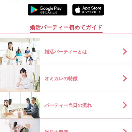
婚活パーティー初めてガイド
婚活パーティーとは
オミカレの特徴
パーティー当日の流れ
当日の服装