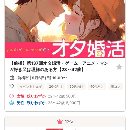
【前橋】第137回オタ婚活・ゲーム・アニメ・マン
ガ好き又は理解のある方【23～42歳】
前橋市 | 9月6日(日) 19:00〜
イベントジェイ
20代向け
30代向け
40代向け
街コン
女性
残りわずか
22〜42歳
500円
男性
残りわずか
23〜42歳
6,000円
12位