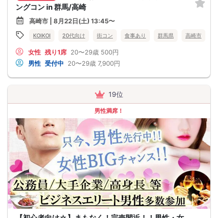
ングコン in 群馬/高崎
高崎市 | 8月22日(土) 13:45〜
KOIKOI
20代向け
街コン
食事あり
群馬県
高崎市
女性
残り1席
20〜29歳
500円
男性
受付中
20〜29歳
7,900円
19位
男性満席！
【初心者向け☆】まもなく！完売間近！！男性・女