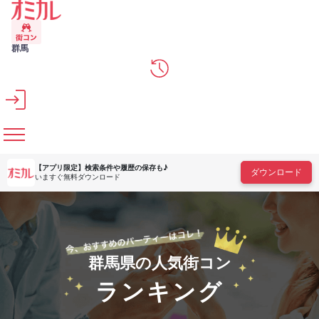
メインコンテンツへスキップ
群馬
【アプリ限定】
検索条件や履歴の保存も♪
ダウンロード
いますぐ無料ダウンロード
群馬県の人気街コン
ランキング