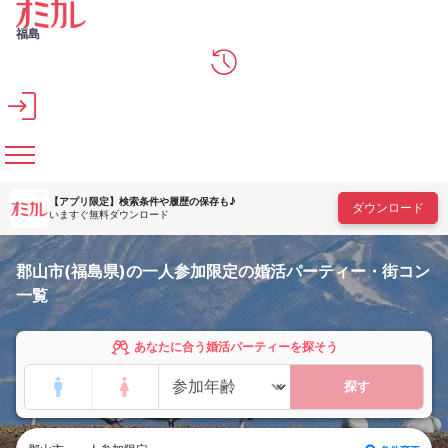
メインコンテンツへスキップ
福島
【アプリ限定】
検索条件や履歴の保存も♪
ダウンロード
いますぐ無料ダウンロード
郡山市(福島県)の一人参加限定の婚活パーティー・街コン
一覧
あなたに合う婚活パーティーを探そう
探す