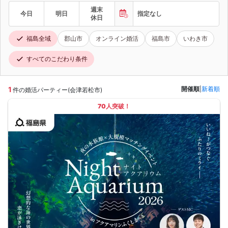
週末
今日
明日
指定なし
休日
福島全域
郡山市
オンライン婚活
福島市
いわき市
すべてのこだわり条件
1
開催順
|
新着順
件の婚活パーティー(会津若松市)
70人突破！