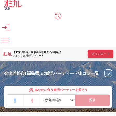
メインコンテンツへスキップ
福島
【アプリ限定】
検索条件や履歴の保存も♪
ダウンロード
いますぐ無料ダウンロード
会津若松市(福島県)の婚活パーティー・街コン一覧
あなたに合う婚活パーティーを探そう
探す