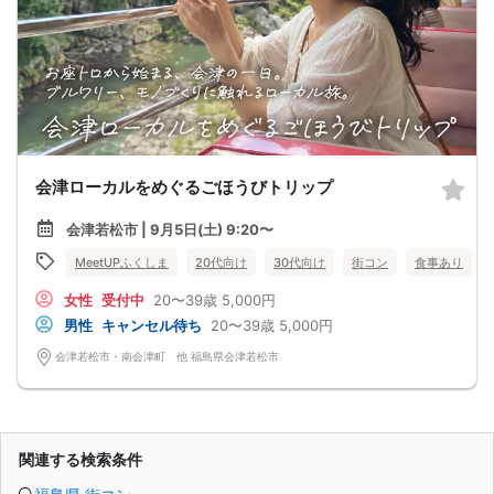
会津ローカルをめぐるごほうびトリップ
会津若松市 | 9月5日(土) 9:20〜
MeetUPふくしま
20代向け
30代向け
街コン
食事あり
女性
受付中
20〜39歳
5,000円
男性
キャンセル待ち
20〜39歳
5,000円
会津若松市・南会津町 他 福島県会津若松市
関連する検索条件