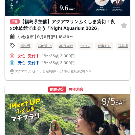
【福島県主催】アクアマリンふくしま貸切！夜
PR
の水族館で出会う「Night Aquarium 2026」
いわき市 | 9月6日(日) 18:30〜
福島県
20代向け
30代向け
街コン
食事あり
福島県
女性
受付中
18〜35歳
3,000円
男性
受付中
18〜35歳
3,000円
アクアマリンふくしま 福島県いわき市小名浜辰巳町５０
開催確定
男性満席！