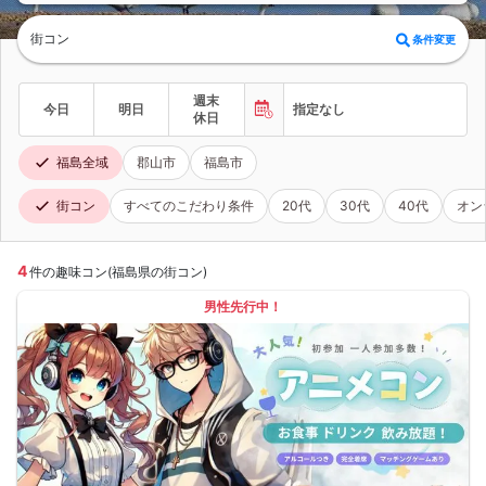
街コン
条件変更
週末
今日
明日
指定なし
休日
福島全域
郡山市
福島市
街コン
すべてのこだわり条件
20代
30代
40代
オン
4
件の趣味コン(福島県の街コン)
男性先行中！