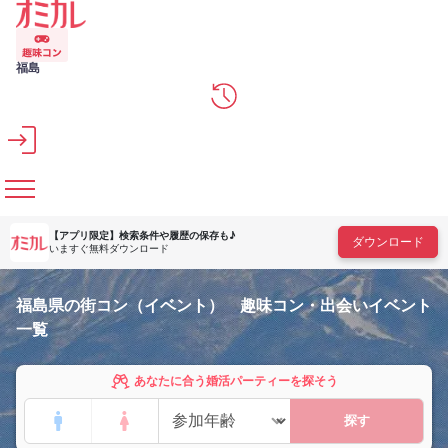
メインコンテンツへスキップ
福島
【アプリ限定】
検索条件や履歴の保存も♪
ダウンロード
いますぐ無料ダウンロード
福島県の街コン（イベント） 趣味コン・出会いイベント
一覧
あなたに合う婚活パーティーを探そう
探す