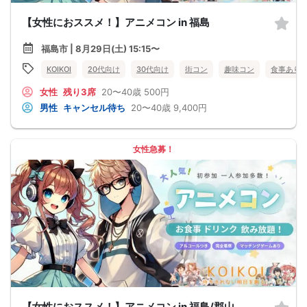
【女性におススメ！】アニメコン in 福島
福島市 | 8月29日(土) 15:15〜
KOIKOI
20代向け
30代向け
街コン
趣味コン
食事あり
女性
残り3席
20〜40歳
500円
男性
キャンセル待ち
20〜40歳
9,400円
女性急募！
【女性におススメ！】アニメコン in 福島/郡山