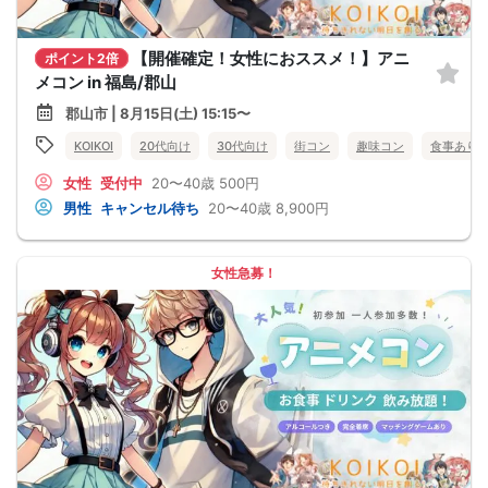
【開催確定！女性におススメ！】アニ
ポイント2倍
メコン in 福島/郡山
郡山市 | 8月15日(土) 15:15〜
KOIKOI
20代向け
30代向け
街コン
趣味コン
食事あり
女性
受付中
20〜40歳
500円
男性
キャンセル待ち
20〜40歳
8,900円
女性急募！