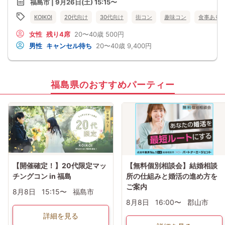
福島市 | 9月26日(土) 15:15〜
KOIKOI
20代向け
30代向け
街コン
趣味コン
食事あり
女性
残り4席
20〜40歳
500円
男性
キャンセル待ち
20〜40歳
9,400円
福島県のおすすめパーティー
【開催確定！】20代限定マッ
【無料個別相談会】結婚相談
チングコン in 福島
所の仕組みと婚活の進め方を
ご案内
8月8日
15:15〜
福島市
8月8日
16:00〜
郡山市
詳細を見る