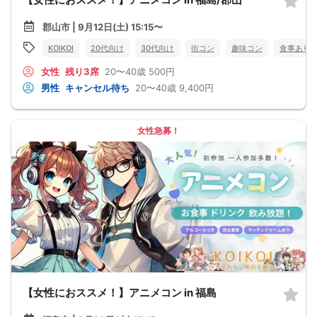
郡山市 | 9月12日(土) 15:15〜
KOIKOI
20代向け
30代向け
街コン
趣味コン
食事あり
女性
残り3席
20〜40歳
500円
男性
キャンセル待ち
20〜40歳
9,400円
女性急募！
【女性におススメ！】アニメコン in 福島