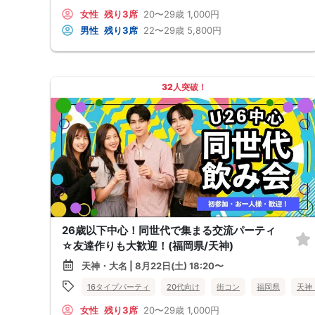
女性
残り3席
20〜29歳
1,000円
男性
残り3席
22〜29歳
5,800円
32人突破！
26歳以下中心！同世代で集まる交流パーティ
☆友達作りも大歓迎！(福岡県/天神)
天神・大名 | 8月22日(土) 18:20〜
16タイプパーティ
20代向け
街コン
福岡県
天神
女性
残り3席
20〜29歳
1,000円