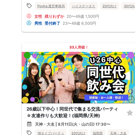
Pocha.運営事務局
ハイステータス
20代向け
30代
女性
残りわずか
20〜49歳
1,500円
男性
受付終了
23〜49歳
6,500円
33人突破！
26歳以下中心！同世代で集まる交流パーティ
☆友達作りも大歓迎！(福岡県/天神)
天神・大名 | 8月11日(火・山の日) 17:30〜
16タイプパーティ
20代向け
福岡県
天神・大名