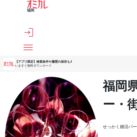
メインコンテンツへスキップ
福岡
【アプリ限定】
検索条件や履歴の保存も♪
いますぐ無料ダウンロード
福岡
ー・
せっかく婚活パ