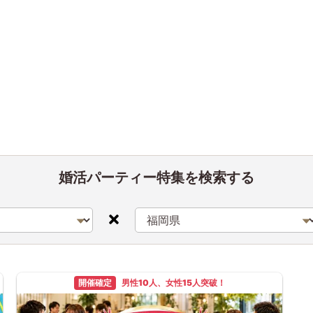
婚活パーティー特集を検索する
開催確定
男性10人、女性15人突破！