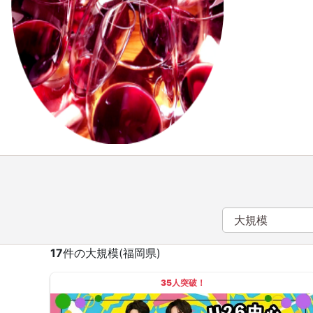
17
件の大規模(福岡県)
35人突破！