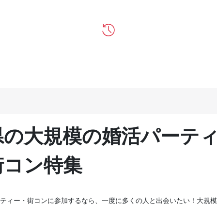
県の大規模の婚活パーテ
街コン特集
ーティー・街コンに参加するなら、一度に多くの人と出会いたい！大規