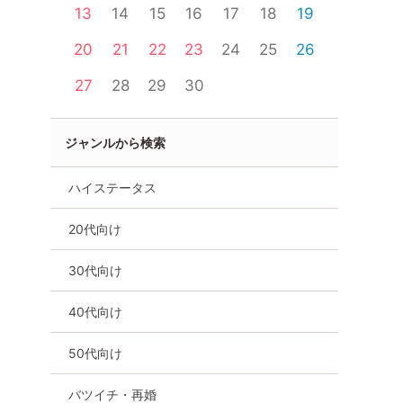
13
14
15
16
17
18
19
20
21
22
23
24
25
26
27
28
29
30
ジャンルから検索
ハイステータス
20代向け
30代向け
40代向け
50代向け
バツイチ・再婚