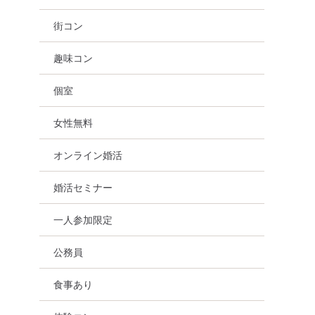
街コン
趣味コン
個室
女性無料
オンライン婚活
婚活セミナー
一人参加限定
公務員
食事あり