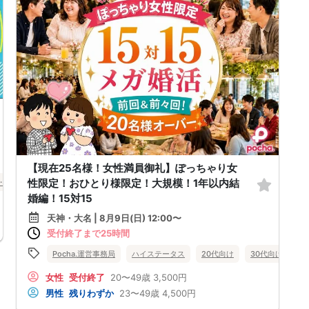
【現在25名様！女性満員御礼】ぽっちゃり女
性限定！おひとり様限定！大規模！1年以内結
・大名
婚編！15対15
天神・大名 | 8月9日(日) 12:00〜
受付終了まで25時間
Pocha.運営事務局
ハイステータス
20代向け
30代向け
4
女性
受付終了
20〜49歳
3,500円
男性
残りわずか
23〜49歳
4,500円