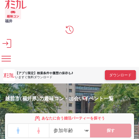
メインコンテンツへスキップ
福井
【アプリ限定】
検索条件や履歴の保存も♪
ダウンロード
いますぐ無料ダウンロード
越前市(福井県)の趣味コン・出会いイベント一覧
あなたに合う婚活パーティーを探そう
探す