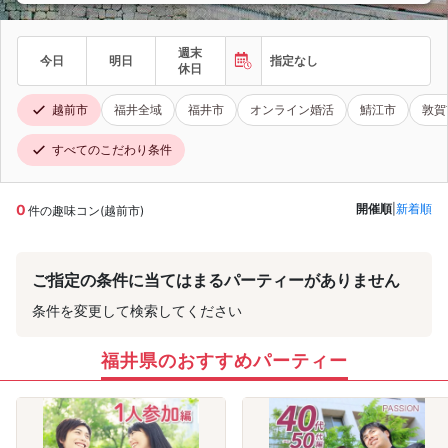
週末
今日
明日
指定なし
休日
越前市
福井全域
福井市
オンライン婚活
鯖江市
敦賀
すべてのこだわり条件
0
開催順
|
新着順
件の趣味コン(越前市)
ご指定の条件に当てはまるパーティーがありません
条件を変更して検索してください
福井県のおすすめパーティー