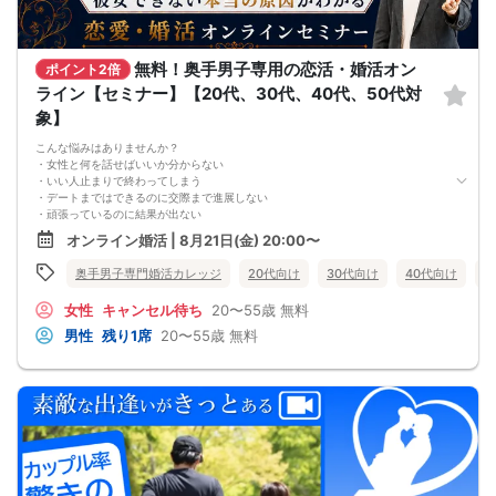
無料！奥手男子専用の恋活・婚活オン
ポイント2倍
ライン【セミナー】【20代、30代、40代、50代対
象】
こんな悩みはありませんか？
・女性と何を話せばいいか分からない
・いい人止まりで終わってしまう
・デートまではできるのに交際まで進展しない
・頑張っているのに結果が出ない
・何が原因なのか分からない
オンライン婚活 | 8月21日(金) 20:00〜
・このまま続けても彼女ができる気がしない
これまで500名以上の
奥手男子専門婚活カレッジ
20代向け
30代向け
40代向け
5
奥手男子の恋愛・婚活相談に乗ってきて、
感じることがあります。
女性
キャンセル待ち
20〜55歳
無料
それは、
多くの奥手男子は、努力不足ではなく、
男性
残り1席
20〜55歳
無料
努力の方向性がズレているということです。
会話が苦手でも、
自分なりに女性との会話を考えたり、
恋愛系YouTubeを見たり、
婚活パーティーや街コンへ参加したり、
みなさん本当に努力しています。
でも、その努力が本命女性との交際につながらず、
「このまま恋愛・婚活を続けても、
本命女性と交際できないのではないか…」
そんな不安を抱えている奥手男子が本当に多いです。