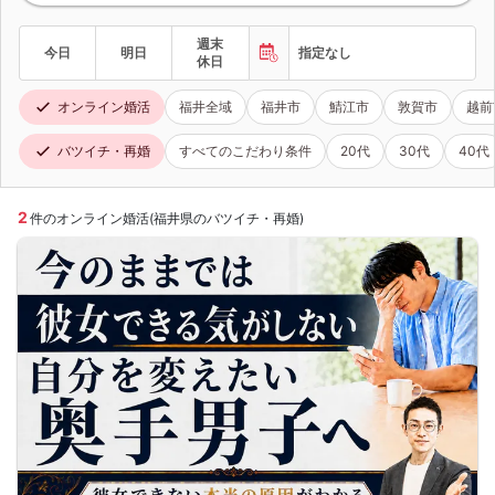
週末
今日
明日
指定なし
休日
オンライン婚活
福井全域
福井市
鯖江市
敦賀市
越前
バツイチ・再婚
すべてのこだわり条件
20代
30代
40代
2
件のオンライン婚活(福井県のバツイチ・再婚)