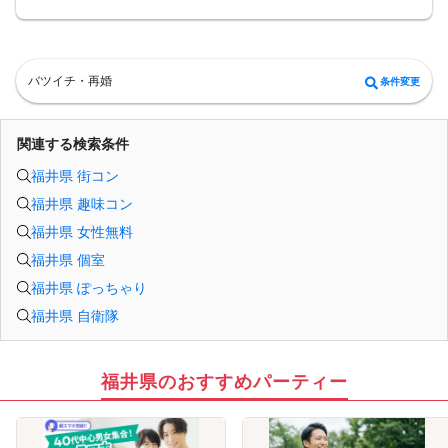
がございます。
・本人様確認書類のご提示をお願いしております。免許証やマイナンバーカード
等をご準備下さい。
・確認書類を提示頂けない場合はご参加をお断りする場合も御座いますので予め
ご了承下さいませ。
バツイチ・再婚
条件変更
・終了時刻は目安となります。正確な終了時刻はイベント開始時にスタッフより
ご案内いたします。
・直前の申込みや当日のキャンセルにより男女比が偏る可能性がございますこと
をご了承ください。
関連する検索条件
・最小催行人数 1対1、最大20名（男女比調整のため定員になる前にキャンセル待
ちとなる場合がございます）
福井県 街コン
・イベント開催時刻１時間前迄に最小催行人数に満たない場合は中止のご連絡を
差し上げます。
福井県 趣味コン
福井県 女性無料
福井県 個室
福井県 ぽっちゃり
福井県 自衛隊
福井県のおすすめパーティー