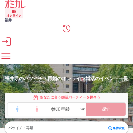
メインコンテンツへスキップ
福井
福井県のバツイチ・再婚のオンライン婚活のイベント一覧
あなたに合う婚活パーティーを探そう
探す
バツイチ・再婚
条件変更