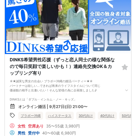
つまり、
やみくもに頑張るだけでは、
本命女性との交際には
つながらないということです。
このまま原因が分からないまま
恋愛や婚活を続けても、
お金も時間も失ってしまいます。
だからこそ、
彼女ができない本当の原因を
知ることが最初の一歩です。
しかし、この内容は文章だけでは伝えきれません。
だからこそ今回、無料オンラインセミナーで
DINKS希望男性応援（ずっと恋人同士の様な関係な
・彼女ができない本当の原因
・本命女性に選ばれる
ので毎日笑顔で楽しいかも！）連絡先交換OK＆カ
奥手男子専用32の極意の全体像
ップリング有り
をお伝えします！
今年こそは彼女できて
☆★誠実な男女の出会い ブラボー沖縄の婚活パーティー★☆
一緒に美味しいものを食べに行ったり、
パートナーは欲しい...できれば将来のライフスタイルについて同じ
映画に行ったり、旅行に行けるように、
価値観の相手と出逢いたい！そんな皆様の為に企画致しました♪
ぜひこの先を読み進めてみてください👇
※講師の急用以外はたとえ参加人数が1人でも
DINKSとは「ダブル・インカム・ノー・キッズ」
その人のために必ず実施します
夫婦２人だけの結婚生活を希望する男性にお集まり頂きます。
※はじめてセミナーに参加する方も
オンライン婚活 | 9月27日(日) 21:00〜
ビデオオフでも参加OKにしているので
DINKSにはこだわってないけれど共働きをしながら、
安心してください
ブラボー沖縄
ハイステータス
30代向け
40代向け
50代向け
パートナーと二人だけのライフスタイルを楽しみたい、
その様なお考えの女性にもお勧めパーティーです。
女性
空席あり
35〜55歳
3,980円
【注意事項】
男性
受付中
40〜60歳
6,980円
・全国各地に募集しております。お相手の居住地はご自身の居住地と異なる場合