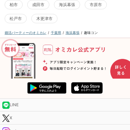
柏市
成田市
海浜幕張
市原市
松戸市
木更津市
婚活パーティーのオミカレ
千葉県
海浜幕張
趣味コン
LINE
X