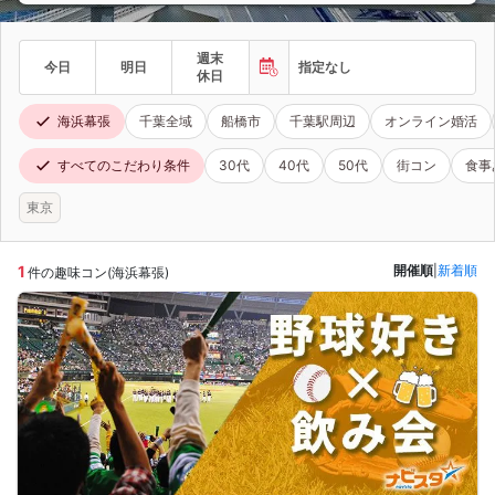
週末
今日
明日
指定なし
休日
海浜幕張
千葉全域
船橋市
千葉駅周辺
オンライン婚活
すべてのこだわり条件
30代
40代
50代
街コン
食事
東京
1
開催順
|
新着順
件の趣味コン(海浜幕張)