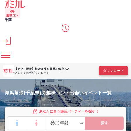
メインコンテンツへスキップ
千葉
【アプリ限定】
検索条件や履歴の保存も♪
ダウンロード
いますぐ無料ダウンロード
海浜幕張(千葉県)の趣味コン・出会いイベント一覧
あなたに合う婚活パーティーを探そう
探す