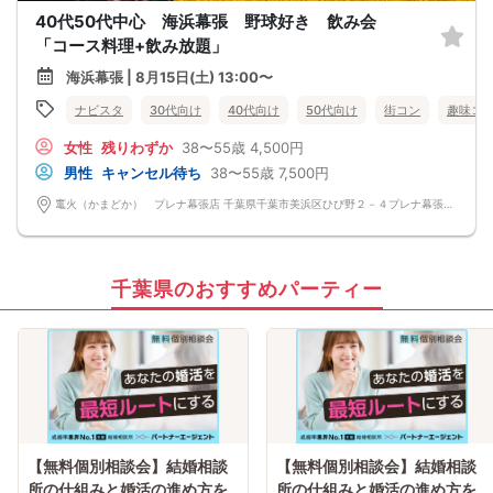
40代50代中心 海浜幕張 野球好き 飲み会
「コース料理+飲み放題」
海浜幕張 | 8月15日(土) 13:00〜
ナビスタ
30代向け
40代向け
50代向け
街コン
趣味コ
女性
残りわずか
38〜55歳
4,500円
男性
キャンセル待ち
38〜55歳
7,500円
竃火（かまどか） プレナ幕張店 千葉県千葉市美浜区ひび野２－４プレナ幕張４Ｆ
千葉県のおすすめパーティー
【無料個別相談会】結婚相談
【無料個別相談会】結婚相談
所の仕組みと婚活の進め方を
所の仕組みと婚活の進め方を