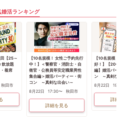
気婚活ランキング
田【25～
【10名規模！ 女性ご予約先行
【10名規模！ 男
☆飲放題
中！】＜警察官・消防士・自
好！】【20代中心
り・着席
衛官・公務員等安定職業男性
編】婚活パーティ
集合編＞婚活パーティー・街
ン ～真剣な出会
コン ～真剣な出会い～
秋田市
8月22日
19:15〜
8月22日
17:30〜
秋田市
る
詳細を見
詳細を見る