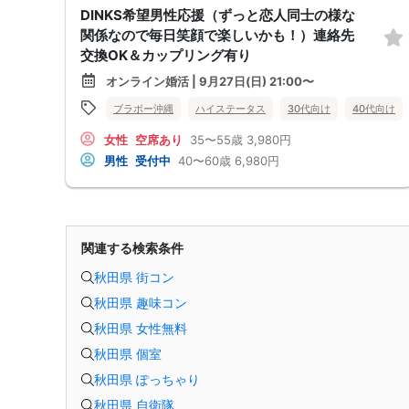
DINKS希望男性応援（ずっと恋人同士の様な
関係なので毎日笑顔で楽しいかも！）連絡先
交換OK＆カップリング有り
オンライン婚活 | 9月27日(日) 21:00〜
ブラボー沖縄
ハイステータス
30代向け
40代向け
女性
空席あり
35〜55歳
3,980円
男性
受付中
40〜60歳
6,980円
関連する検索条件
秋田県 街コン
秋田県 趣味コン
秋田県 女性無料
秋田県 個室
秋田県 ぽっちゃり
秋田県 自衛隊