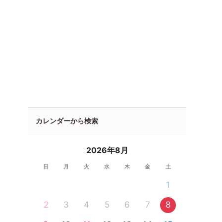
カレンダーから検索
2026年8月
日
月
火
水
木
金
土
1
2
3
4
5
6
7
8