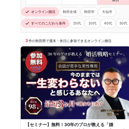
オンライン婚活
秋田全域
秋田市
大仙市
すべてのこだわり条件
20代
30代
40代
50代
3
件の秋田県で週末・休日に参加できるオンライン婚活
【セミナー】無料！30年のプロが教える「婚