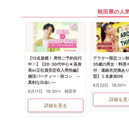
秋田県の人
【12名規模！ 男性ご予約先行
アラサー限定コン秋
中！】【20･30代中心★高身
35歳の男女・料理
長or正社員安定収入男性編】
付・連絡先交換あ
婚活パーティー・街コン ～
型】１名参加OK
真剣な出会い～
8月22日
18:00〜
8月11日
18:30〜
秋田市
詳細を見
詳細を見る