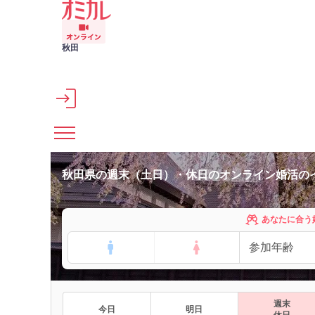
メインコンテンツへスキップ
秋田
秋田県の週末（土日）・休日のオンライン婚活の
あなたに合う
週末
今日
明日
休日