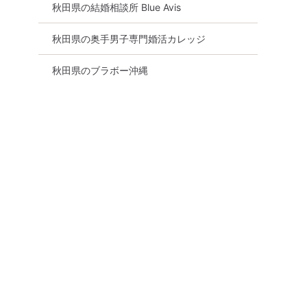
秋田県の結婚相談所 Blue Avis
秋田県の奥手男子専門婚活カレッジ
秋田県のブラボー沖縄
30年のプ
【初心者向け☆】まもなく！
【セミナー】無料
戦略」｜今
完売間近！！男性・女性残り
ロが教える「婚活
わらないと
僅か！！Bigチャンス！！【雰
のままでは一生変
囲気わかる動画紹介中】週末
感じる男性へ⑤
プレミアム街コン
8月17日
20:00〜
8月15日
19:00〜
秋田市
オンライン婚活
詳細を見る
る
詳細を