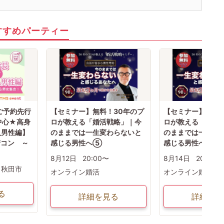
すすめパーティー
ご予約先行
【セミナー】無料！30年のプ
【セミナー】無料！
中心★高身
ロが教える「婚活戦略」｜今
ロが教える「婚活
入男性編】
のままでは一生変わらないと
のままでは一生変
街コン ～
感じる男性へ⑤
感じる男性へ⑤
8月12日
20:00〜
8月14日
20:00〜
秋田市
オンライン婚活
オンライン婚活
る
詳細を見る
詳細を見