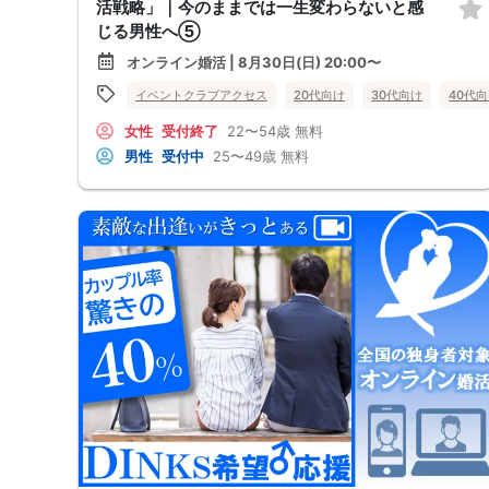
活戦略」｜今のままでは一生変わらないと感
じる男性へ⑤
オンライン婚活 | 8月30日(日) 20:00〜
イベントクラブアクセス
20代向け
30代向け
40代
女性
受付終了
22〜54歳
無料
男性
受付中
25〜49歳
無料