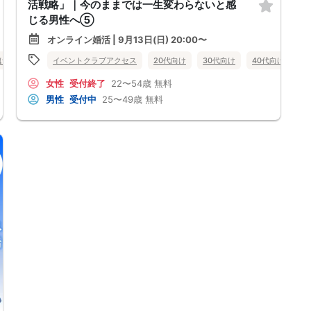
活戦略」｜今のままでは一生変わらないと感
じる男性へ⑤
オンライン婚活 | 9月13日(日) 20:00〜
向け
女性無料
イベントクラブアクセス
オンライン婚活
婚活セミナー
20代向け
30代向け
秋田県
40代向け
女
女性
受付終了
22〜54歳
無料
男性
受付中
25〜49歳
無料