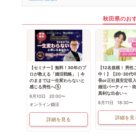
秋田県のお
【セミナー】無料！30年のプ
【12名規模！ 男性
ロが教える「婚活戦略」｜今
中！】【20･30代
のままでは一生変わらないと
長or正社員安定収
感じる男性へ⑤
婚活パーティー・
真剣な出会い～
8月10日
20:00〜
8月11日
18:30〜
オンライン婚活
詳細を見
詳細を見る