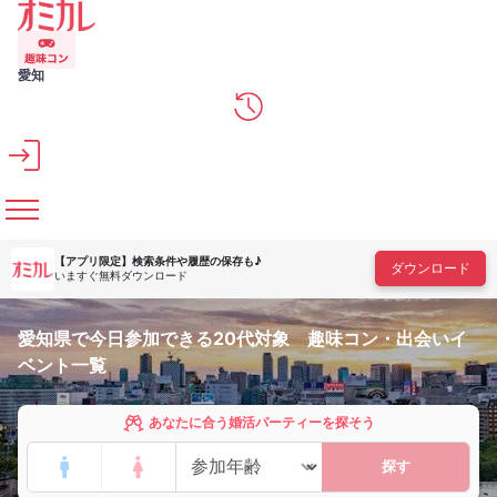
メインコンテンツへスキップ
愛知
【アプリ限定】
検索条件や履歴の保存も♪
ダウンロード
いますぐ無料ダウンロード
愛知県で今日参加できる20代対象 趣味コン・出会いイ
ベント一覧
あなたに合う婚活パーティーを探そう
探す