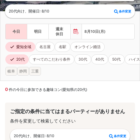
20代向け、開催日: 8/10
条件変更
週末
今日
明日
8月10日(月)
休日
愛知全域
名古屋
名駅
オンライン婚活
20代
すべてのこだわり条件
30代
40代
50代
ハイス
岐阜
静岡
三重
0
件の今日に参加できる趣味コン(愛知県の20代)
ご指定の条件に当てはまるパーティーがありません
条件を変更して検索してください
20代向け、開催日: 8/10
条件変更