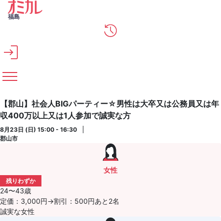
メインコンテンツへスキップ
福島
【郡山】社会人BIGパーティー☆男性は大卒又は公務員又は年
収400万以上又は1人参加で誠実な方
8月23日 (日) 15:00 - 16:30
郡山市
女性
残りわずか
24〜43歳
定価：3,000円→割引：500円あと2名
誠実な女性