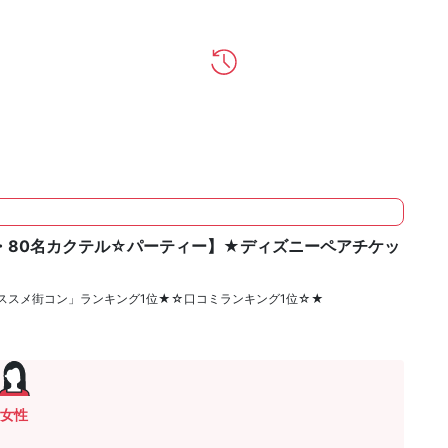
・80名カクテル☆パーティー】★ディズニーペアチケッ
ススメ街コン」ランキング1位★☆口コミランキング1位☆★
女性