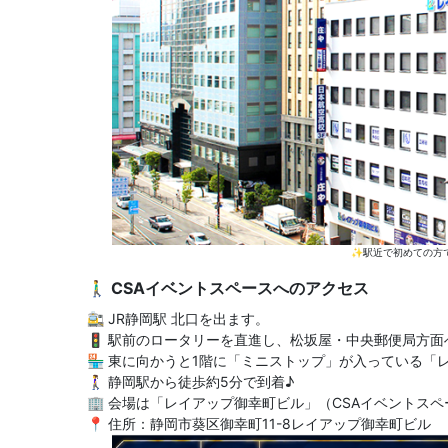
✨駅近で初めての方
🚶‍♂️ CSAイベントスペースへのアクセス
🚉 JR静岡駅 北口を出ます。
🚦 駅前のロータリーを直進し、松坂屋・中央郵便局方面
🏪 東に向かうと1階に「ミニストップ」が入っている「
🚶‍♀️ 静岡駅から徒歩約5分で到着♪
🏢 会場は「レイアップ御幸町ビル」（CSAイベントス
📍 住所：静岡市葵区御幸町11-8レイアップ御幸町ビル