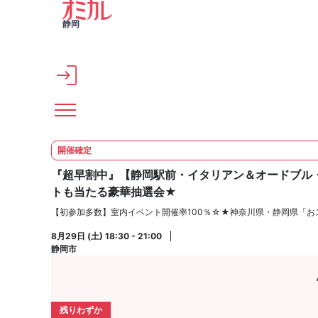
メインコンテンツへスキップ
静岡
開催確定
『超早割中』【静岡駅前・イタリアン＆オードブル
トも当たる豪華抽選会★
【初参加多数】室内イベント開催率100％☆★神奈川県・静岡県「お
8月29日 (土) 18:30 - 21:00
静岡市
残りわずか