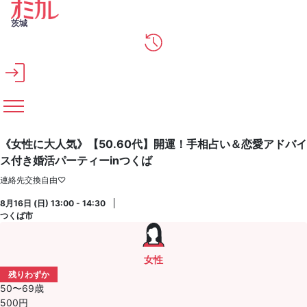
メインコンテンツへスキップ
茨城
《女性に大人気》【50.60代】開運！手相占い＆恋愛アドバイ
ス付き婚活パーティーinつくば
連絡先交換自由♡
8月16日 (日) 13:00 - 14:30
つくば市
女性
残りわずか
50〜69歳
500円