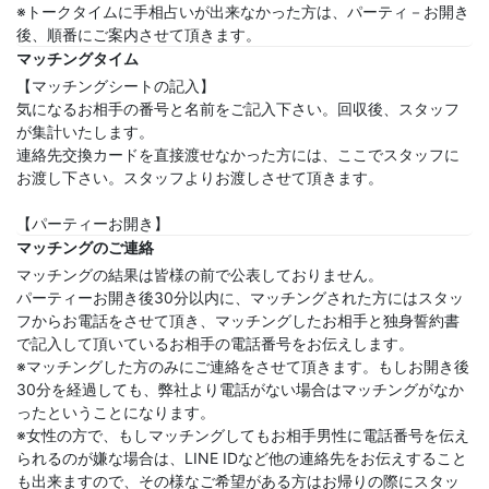
※トークタイムに手相占いが出来なかった方は、パーティ－お開き
後、順番にご案内させて頂きます。
マッチングタイム
【マッチングシートの記入】
気になるお相手の番号と名前をご記入下さい。回収後、スタッフ
が集計いたします。
連絡先交換カードを直接渡せなかった方には、ここでスタッフに
お渡し下さい。スタッフよりお渡しさせて頂きます。
【パーティーお開き】
マッチングのご連絡
マッチングの結果は皆様の前で公表しておりません。
パーティーお開き後30分以内に、マッチングされた方にはスタッ
フからお電話をさせて頂き、マッチングしたお相手と独身誓約書
で記入して頂いているお相手の電話番号をお伝えします。
※マッチングした方のみにご連絡をさせて頂きます。もしお開き後
30分を経過しても、弊社より電話がない場合はマッチングがなか
ったということになります。
※女性の方で、もしマッチングしてもお相手男性に電話番号を伝え
られるのが嫌な場合は、LINE IDなど他の連絡先をお伝えすること
も出来ますので、その様なご希望がある方はお帰りの際にスタッ