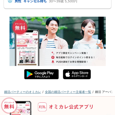
男性
キャンセル待ち
30〜39歳
5,500円
婚活パーティーのオミカレ
全国の婚活パーティー主催者一覧
婚活 アーバ