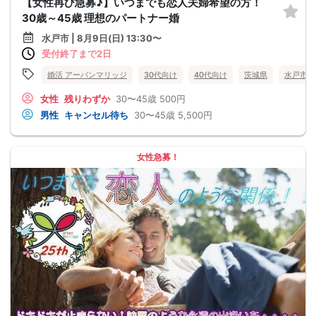
【女性再び急募♪】いつまでも恋人夫婦希望の方！
30歳～45歳 理想のパートナー婚
水戸市 | 8月9日(日) 13:30〜
受付終了まで2日
婚活 アーバンマリッジ
30代向け
40代向け
茨城県
水戸市
女性
残りわずか
30〜45歳
500円
男性
キャンセル待ち
30〜45歳
5,500円
女性急募！