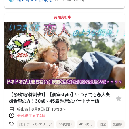
男性先行中！
【㊚残1㊛特割残1】【個室style】いつまでも恋人夫
婦希望の方！30歳～45歳 理想のパートナー婚
松山市 | 8月9日(日) 13:30〜
受付終了まで2日
婚活 アーバンマリッジ
30代向け
40代向け
個室
愛媛県