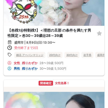
【㊚残1㊛特割残1】＜理想の旦那 の条件を満たす男
性限定＞㊚30～39歳㊛28～39歳
盛岡市 | 8月9日(日) 13:30〜
受付終了まで2日
婚活 アーバンマリッジ
20代向け
30代向け
岩手県
盛岡市
女性
残りわずか
28〜39歳
500円
男性
残りわずか
30〜39歳
5,500円
開催確定
女性急募！