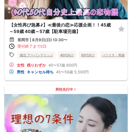
【女性再び急募♪】≪最後の恋≫応援企画！！45歳
～59歳 40歳～57歳【駐車場完備】
長岡市 | 8月9日(日) 13:30〜
受付終了まで2日
婚活 アーバンマリッジ
40代向け
50代向け
バツイチ・再婚
女性
残りわずか
40〜57歳
600円
男性
キャンセル待ち
45〜59歳
5,500円
男性先行中！