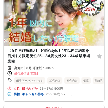
【女性再び急募♪】【個室style】1年以内に結婚を
目指す方限定 男性25～34歳 女性23～34歳 駐車場
完備
高知市 | 8月8日(土) 19:15〜
受付終了まで2日
婚活 アーバンマリッジ
20代向け
30代向け
個室
高知県
女性
残りわずか
23〜37歳
500円
男性
キャンセル待ち
25〜34歳
5,200円