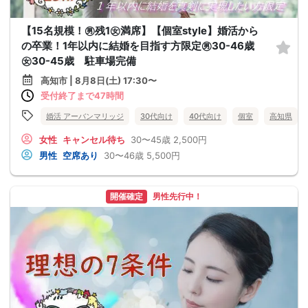
【15名規模！㊚残1㊛満席】【個室style】婚活から
の卒業！1年以内に結婚を目指す方限定㊚30-46歳
㊛30-45歳 駐車場完備
高知市 | 8月8日(土) 17:30〜
受付終了まで47時間
婚活 アーバンマリッジ
30代向け
40代向け
個室
高知県
女性
キャンセル待ち
30〜45歳
2,500円
男性
空席あり
30〜46歳
5,500円
開催確定
男性先行中！