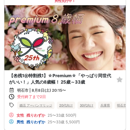
男性先行中！
【㊚残1㊛特割残1】☆Premium☆「やっぱり同世代
がいい！」人気の8歳幅！ 25歳～33歳
明石市 | 8月8日(土) 20:15〜
受付終了まで2日
婚活 アーバンマリッジ
20代向け
30代向け
兵庫県
明石市
女性
残りわずか
25〜33歳
500円
男性
残りわずか
25〜33歳
5,500円