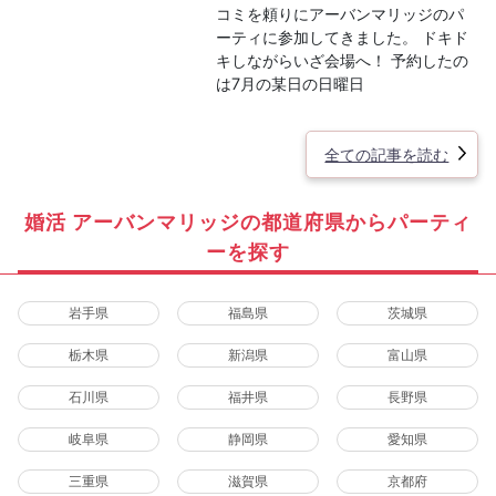
コミを頼りにアーバンマリッジのパ
ーティに参加してきました。 ドキド
キしながらいざ会場へ！ 予約したの
は7月の某日の日曜日
全ての記事を読む
婚活 アーバンマリッジの都道府県からパーティ
ーを探す
岩手県
福島県
茨城県
栃木県
新潟県
富山県
石川県
福井県
長野県
岐阜県
静岡県
愛知県
三重県
滋賀県
京都府