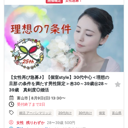
開催確定
女性急募！
【女性再び急募♪】【個室style】30代中心＜理想の
旦那 の条件を満たす男性限定＞㊚30～39歳㊛28～
39歳 真剣度◎婚活
富山市 | 8月9日(日) 13:30〜
受付終了まで2日
婚活 アーバンマリッジ
20代向け
30代向け
個室
富山県
女性
残りわずか
28〜39歳
500円