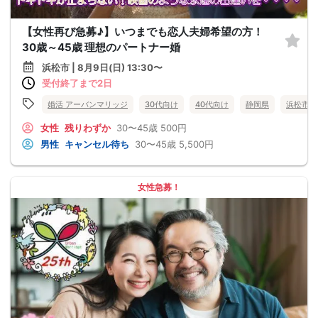
【女性再び急募♪】いつまでも恋人夫婦希望の方！
30歳～45歳 理想のパートナー婚
浜松市 | 8月9日(日) 13:30〜
受付終了まで2日
婚活 アーバンマリッジ
30代向け
40代向け
静岡県
浜松市
女性
残りわずか
30〜45歳
500円
男性
キャンセル待ち
30〜45歳
5,500円
女性急募！