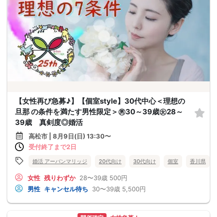
【女性再び急募♪】【個室style】30代中心＜理想の
旦那 の条件を満たす男性限定＞㊚30～39歳㊛28～
39歳 真剣度◎婚活
高松市 | 8月9日(日) 13:30〜
受付終了まで2日
婚活 アーバンマリッジ
20代向け
30代向け
個室
香川県
女性
残りわずか
28〜39歳
500円
男性
キャンセル待ち
30〜39歳
5,500円