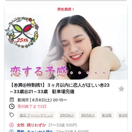
男性満席！
【㊚満㊛特割残1】３ヶ月以内に恋人がほしい㊚23
～33歳㊛21～33歳 駐車場完備
新潟市 | 8月8日(土) 20:15〜
受付終了まで2日
婚活 アーバンマリッジ
20代向け
30代向け
新潟県
新潟市
女性
残りわずか
21〜33歳
500円
男性
キャンセル待ち
23〜33歳
5,500円