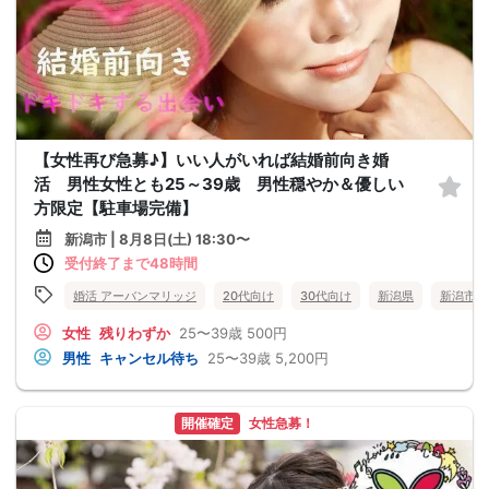
【女性再び急募♪】いい人がいれば結婚前向き婚
活 男性女性とも25～39歳 男性穏やか＆優しい
方限定【駐車場完備】
新潟市 | 8月8日(土) 18:30〜
受付終了まで48時間
婚活 アーバンマリッジ
20代向け
30代向け
新潟県
新潟市
女性
残りわずか
25〜39歳
500円
男性
キャンセル待ち
25〜39歳
5,200円
開催確定
女性急募！