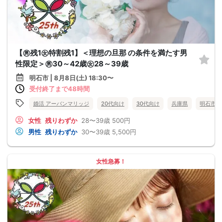
【㊚残1㊛特割残1】＜理想の旦那 の条件を満たす男
性限定＞㊚30～42歳㊛28～39歳
明石市 | 8月8日(土) 18:30〜
受付終了まで48時間
婚活 アーバンマリッジ
20代向け
30代向け
兵庫県
明石市
女性
残りわずか
28〜39歳
500円
男性
残りわずか
30〜39歳
5,500円
女性急募！