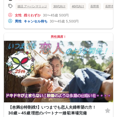
婚活 アーバンマリッジ
30代向け
40代向け
長野県
長野市
女性
残りわずか
30〜45歳
500円
男性
キャンセル待ち
30〜45歳
5,500円
男性満席！
【㊚満㊛特割残1】いつまでも恋人夫婦希望の方！
30歳～45歳 理想のパートナー婚 駐車場完備