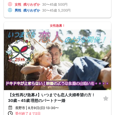
女性
残りわずか
30〜45歳
500円
男性
残りわずか
30〜45歳
5,200円
女性急募！
【女性再び急募♪】いつまでも恋人夫婦希望の方！
30歳～45歳 理想のパートナー婚
長野市 | 8月9日(日) 13:30〜
受付終了まで2日