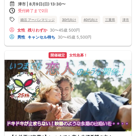
津市 | 8月9日(日) 13:30〜
受付終了まで2日
婚活 アーバンマリッジ
30代向け
40代向け
三重県
津市
女性
残りわずか
30〜45歳
500円
男性
キャンセル待ち
30〜45歳
5,500円
開催確定
女性急募！