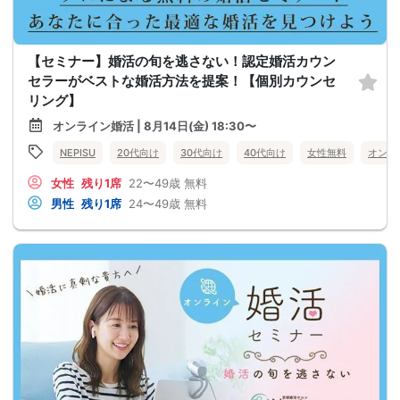
【セミナー】婚活の旬を逃さない！認定婚活カウン
セラーがベストな婚活方法を提案！【個別カウンセ
リング】
オンライン婚活 | 8月14日(金) 18:30〜
NEPISU
20代向け
30代向け
40代向け
女性無料
オンラ
女性
残り1席
22〜49歳
無料
男性
残り1席
24〜49歳
無料