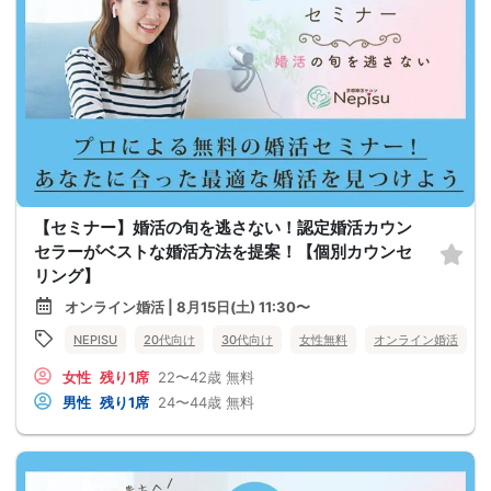
【セミナー】婚活の旬を逃さない！認定婚活カウン
セラーがベストな婚活方法を提案！【個別カウンセ
リング】
オンライン婚活 | 8月15日(土) 11:30〜
NEPISU
20代向け
30代向け
女性無料
オンライン婚活
女性
残り1席
22〜42歳
無料
男性
残り1席
24〜44歳
無料