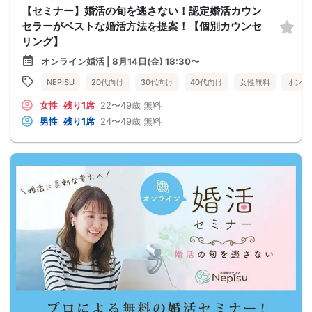
【セミナー】婚活の旬を逃さない！認定婚活カウン
セラーがベストな婚活方法を提案！【個別カウンセ
リング】
オンライン婚活 | 8月14日(金) 18:30〜
NEPISU
20代向け
30代向け
40代向け
女性無料
オンラ
女性
残り1席
22〜49歳
無料
男性
残り1席
24〜49歳
無料