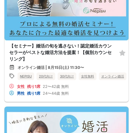
【セミナー】婚活の旬を逃さない！認定婚活カウン
セラーがベストな婚活方法を提案！【個別カウンセ
リング】
オンライン婚活 | 8月15日(土) 11:30〜
NEPISU
20代向け
30代向け
女性無料
オンライン婚活
女性
残り1席
22〜42歳
無料
男性
残り1席
24〜44歳
無料