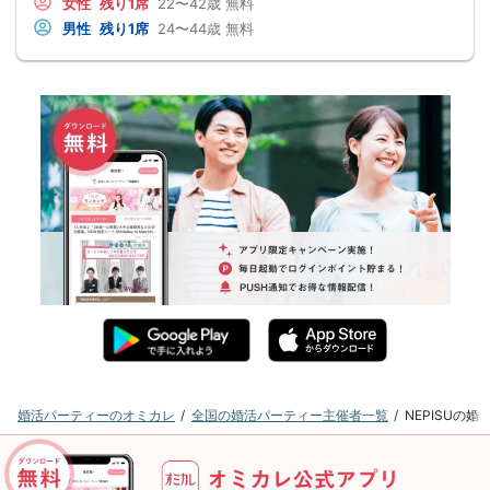
女性
残り1席
22〜42歳
無料
男性
残り1席
24〜44歳
無料
婚活パーティーのオミカレ
全国の婚活パーティー主催者一覧
NEPISUの