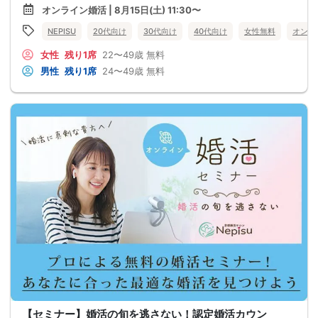
オンライン婚活 | 8月15日(土) 11:30〜
NEPISU
20代向け
30代向け
40代向け
女性無料
オンラ
女性
残り1席
22〜49歳
無料
男性
残り1席
24〜49歳
無料
【セミナー】婚活の旬を逃さない！認定婚活カウン