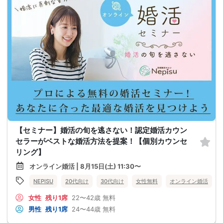
【セミナー】婚活の旬を逃さない！認定婚活カウン
セラーがベストな婚活方法を提案！【個別カウンセ
リング】
オンライン婚活 | 8月15日(土) 11:30〜
NEPISU
20代向け
30代向け
女性無料
オンライン婚活
女性
残り1席
22〜42歳
無料
男性
残り1席
24〜44歳
無料