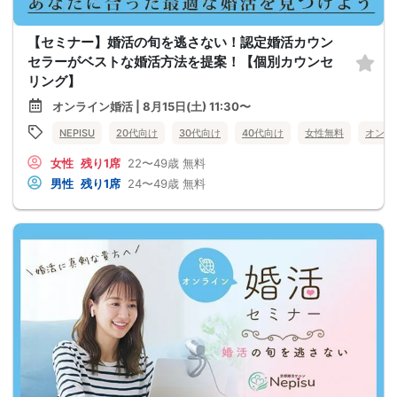
【セミナー】婚活の旬を逃さない！認定婚活カウン
セラーがベストな婚活方法を提案！【個別カウンセ
リング】
オンライン婚活 | 8月15日(土) 11:30〜
NEPISU
20代向け
30代向け
40代向け
女性無料
オンラ
女性
残り1席
22〜49歳
無料
男性
残り1席
24〜49歳
無料