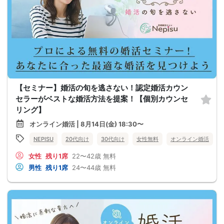
【セミナー】婚活の旬を逃さない！認定婚活カウン
セラーがベストな婚活方法を提案！【個別カウンセ
リング】
オンライン婚活 | 8月14日(金) 18:30〜
NEPISU
20代向け
30代向け
女性無料
オンライン婚活
女性
残り1席
22〜42歳
無料
男性
残り1席
24〜44歳
無料