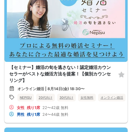
【セミナー】婚活の旬を逃さない！認定婚活カウン
セラーがベストな婚活方法を提案！【個別カウンセ
リング】
オンライン婚活 | 8月14日(金) 18:30〜
NEPISU
20代向け
30代向け
女性無料
オンライン婚活
女性
残り1席
22〜42歳
無料
男性
残り1席
24〜44歳
無料