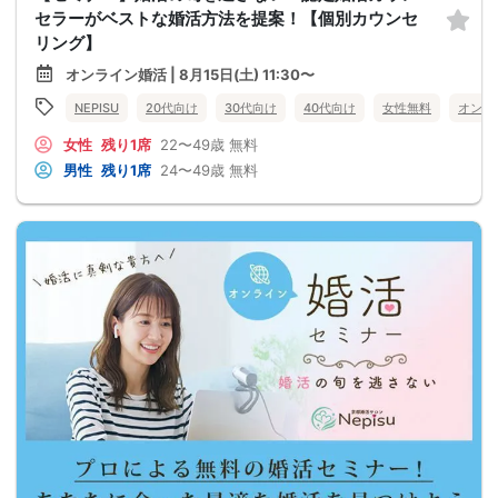
セラーがベストな婚活方法を提案！【個別カウンセ
リング】
オンライン婚活 | 8月15日(土) 11:30〜
NEPISU
20代向け
30代向け
40代向け
女性無料
オンラ
女性
残り1席
22〜49歳
無料
男性
残り1席
24〜49歳
無料