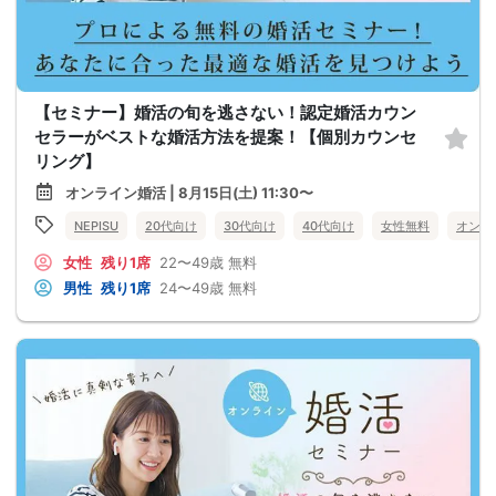
【セミナー】婚活の旬を逃さない！認定婚活カウン
セラーがベストな婚活方法を提案！【個別カウンセ
リング】
オンライン婚活 | 8月15日(土) 11:30〜
NEPISU
20代向け
30代向け
40代向け
女性無料
オンラ
女性
残り1席
22〜49歳
無料
男性
残り1席
24〜49歳
無料