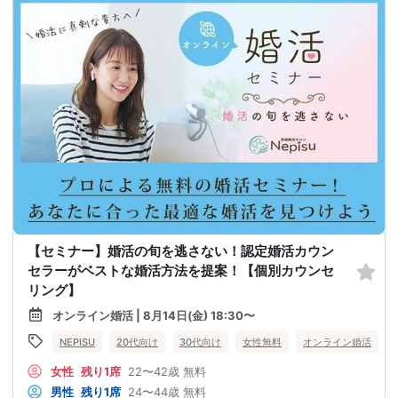
【セミナー】婚活の旬を逃さない！認定婚活カウン
セラーがベストな婚活方法を提案！【個別カウンセ
リング】
オンライン婚活 | 8月14日(金) 18:30〜
NEPISU
20代向け
30代向け
女性無料
オンライン婚活
女性
残り1席
22〜42歳
無料
男性
残り1席
24〜44歳
無料