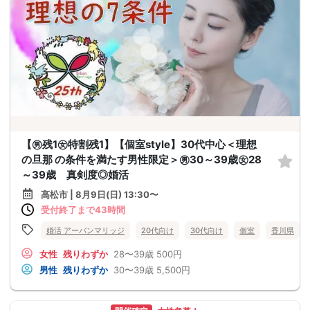
【㊚残1㊛特割残1】【個室style】30代中心＜理想
の旦那 の条件を満たす男性限定＞㊚30～39歳㊛28
～39歳 真剣度◎婚活
高松市 | 8月9日(日) 13:30〜
受付終了まで43時間
婚活 アーバンマリッジ
20代向け
30代向け
個室
香川県
女性
残りわずか
28〜39歳
500円
男性
残りわずか
30〜39歳
5,500円