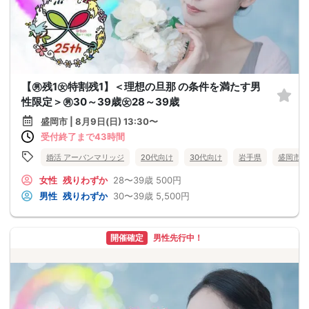
【㊚残1㊛特割残1】＜理想の旦那 の条件を満たす男
性限定＞㊚30～39歳㊛28～39歳
盛岡市 | 8月9日(日) 13:30〜
受付終了まで43時間
婚活 アーバンマリッジ
20代向け
30代向け
岩手県
盛岡市
女性
残りわずか
28〜39歳
500円
男性
残りわずか
30〜39歳
5,500円
開催確定
男性先行中！