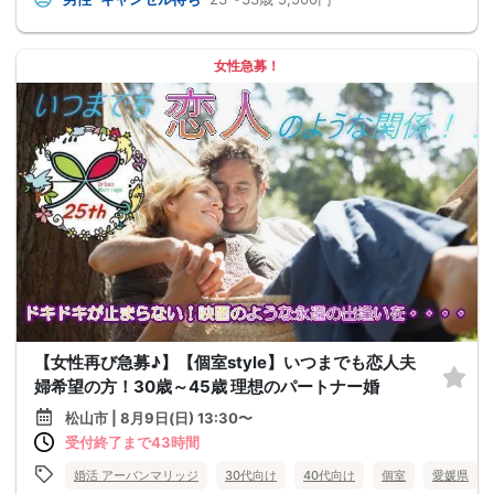
女性急募！
【女性再び急募♪】【個室style】いつまでも恋人夫
婦希望の方！30歳～45歳 理想のパートナー婚
松山市 | 8月9日(日) 13:30〜
受付終了まで43時間
婚活 アーバンマリッジ
30代向け
40代向け
個室
愛媛県