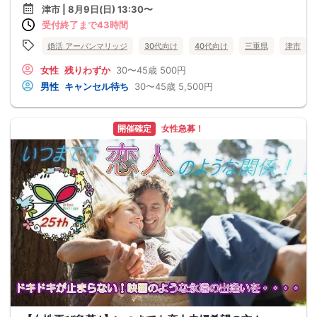
津市 | 8月9日(日) 13:30〜
受付終了まで43時間
婚活 アーバンマリッジ
30代向け
40代向け
三重県
津市
女性
残りわずか
30〜45歳
500円
男性
キャンセル待ち
30〜45歳
5,500円
開催確定
女性急募！