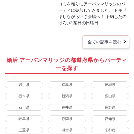
コミを頼りにアーバンマリッジのパ
ーティに参加してきました。 ドキド
キしながらいざ会場へ！ 予約したの
は7月の某日の日曜日
全ての記事を読む
婚活 アーバンマリッジの都道府県からパーティ
ーを探す
岩手県
福島県
茨城県
栃木県
新潟県
富山県
石川県
福井県
長野県
岐阜県
静岡県
愛知県
三重県
滋賀県
京都府