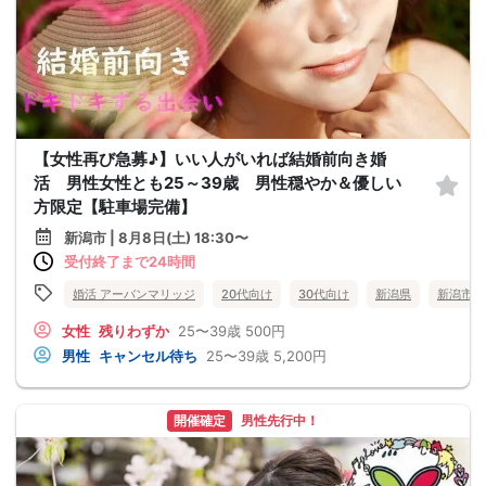
【女性再び急募♪】いい人がいれば結婚前向き婚
活 男性女性とも25～39歳 男性穏やか＆優しい
方限定【駐車場完備】
新潟市 | 8月8日(土) 18:30〜
受付終了まで24時間
婚活 アーバンマリッジ
20代向け
30代向け
新潟県
新潟市
女性
残りわずか
25〜39歳
500円
男性
キャンセル待ち
25〜39歳
5,200円
開催確定
男性先行中！