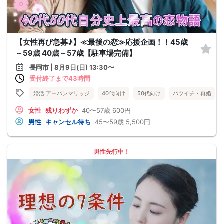
【女性再び急募♪】≪最後の恋≫応援企画！！45歳
～59歳 40歳～57歳【駐車場完備】
長岡市 | 8月9日(日) 13:30〜
受付終了まで43時間
婚活 アーバンマリッジ
40代向け
50代向け
バツイチ・再婚
女性
残りわずか
40〜57歳
600円
男性
キャンセル待ち
45〜59歳
5,500円
男性先行中！