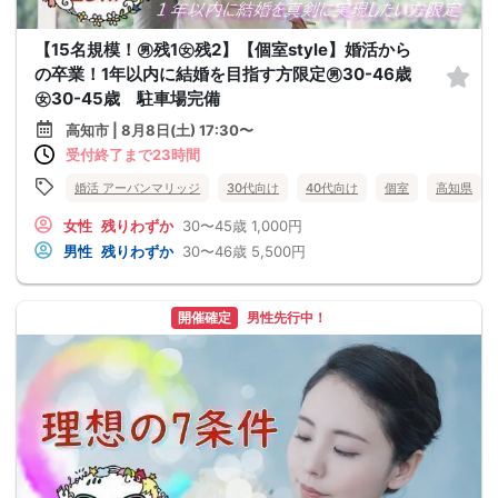
【15名規模！㊚残1㊛残2】【個室style】婚活から
の卒業！1年以内に結婚を目指す方限定㊚30-46歳
㊛30-45歳 駐車場完備
高知市 | 8月8日(土) 17:30〜
受付終了まで23時間
婚活 アーバンマリッジ
30代向け
40代向け
個室
高知県
女性
残りわずか
30〜45歳
1,000円
男性
残りわずか
30〜46歳
5,500円
開催確定
男性先行中！