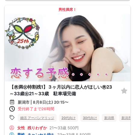
男性満席！
【㊚満㊛特割残1】３ヶ月以内に恋人がほしい㊚23
～33歳㊛21～33歳 駐車場完備
新潟市 | 8月8日(土) 20:15〜
受付終了まで26時間
婚活 アーバンマリッジ
20代向け
30代向け
新潟県
新潟市
女性
残りわずか
21〜33歳
500円
男性
キャンセル待ち
23〜33歳
5,500円