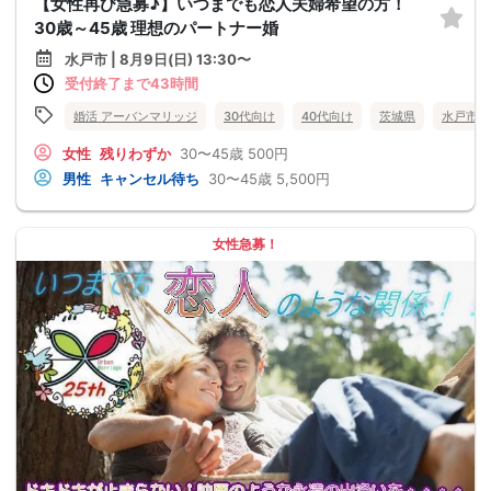
【女性再び急募♪】いつまでも恋人夫婦希望の方！
30歳～45歳 理想のパートナー婚
水戸市 | 8月9日(日) 13:30〜
受付終了まで43時間
婚活 アーバンマリッジ
30代向け
40代向け
茨城県
水戸市
女性
残りわずか
30〜45歳
500円
男性
キャンセル待ち
30〜45歳
5,500円
女性急募！