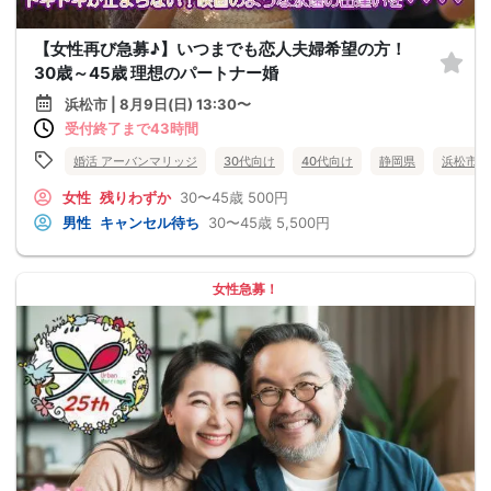
【女性再び急募♪】いつまでも恋人夫婦希望の方！
30歳～45歳 理想のパートナー婚
浜松市 | 8月9日(日) 13:30〜
受付終了まで43時間
婚活 アーバンマリッジ
30代向け
40代向け
静岡県
浜松市
女性
残りわずか
30〜45歳
500円
男性
キャンセル待ち
30〜45歳
5,500円
女性急募！