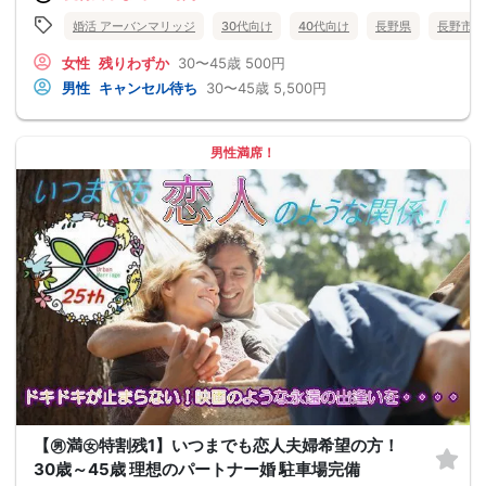
婚活 アーバンマリッジ
30代向け
40代向け
長野県
長野市
女性
残りわずか
30〜45歳
500円
男性
キャンセル待ち
30〜45歳
5,500円
男性満席！
【㊚満㊛特割残1】いつまでも恋人夫婦希望の方！
30歳～45歳 理想のパートナー婚 駐車場完備