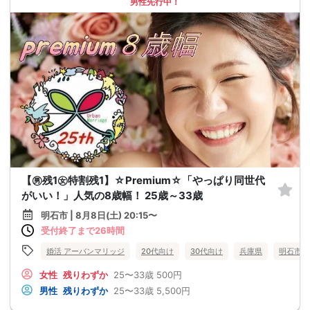
男性先行中！
【㊚残1㊛特割残1】☆Premium☆「やっぱり同世代
がいい！」人気の8歳幅！ 25歳～33歳
明石市 | 8月8日(土) 20:15〜
受付終了まで26時間
婚活 アーバンマリッジ
20代向け
30代向け
兵庫県
明石市
女性
残りわずか
25〜33歳
500円
男性
残りわずか
25〜33歳
5,500円