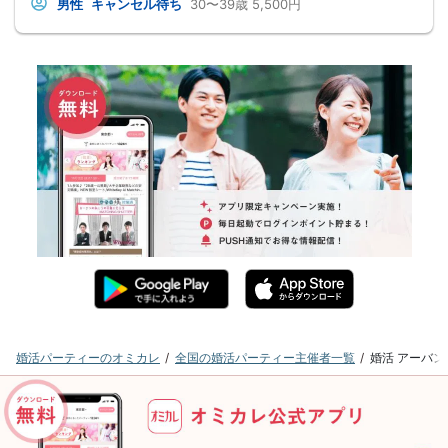
男性
キャンセル待ち
30〜39歳
5,500円
婚活パーティーのオミカレ
全国の婚活パーティー主催者一覧
婚活 アーバ