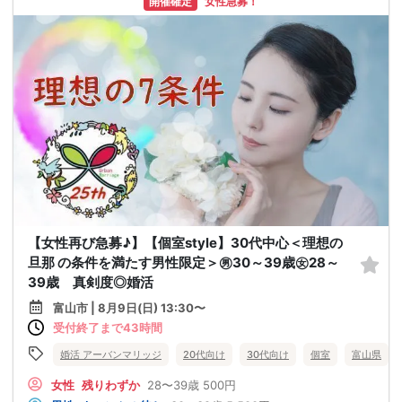
開催確定
女性急募！
【女性再び急募♪】【個室style】30代中心＜理想の
旦那 の条件を満たす男性限定＞㊚30～39歳㊛28～
39歳 真剣度◎婚活
富山市 | 8月9日(日) 13:30〜
受付終了まで43時間
婚活 アーバンマリッジ
20代向け
30代向け
個室
富山県
女性
残りわずか
28〜39歳
500円