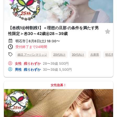
【㊚残1㊛特割残1】＜理想の旦那 の条件を満たす男
性限定＞㊚30～42歳㊛28～39歳
明石市 | 8月8日(土) 18:30〜
受付終了まで24時間
婚活 アーバンマリッジ
20代向け
30代向け
兵庫県
明石市
女性
残りわずか
28〜39歳
500円
男性
残りわずか
30〜39歳
5,500円
女性急募！