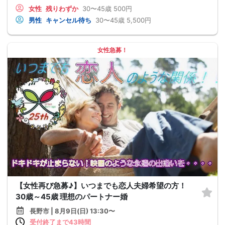
女性
残りわずか
30〜45歳
500円
男性
キャンセル待ち
30〜45歳
5,500円
女性急募！
【女性再び急募♪】いつまでも恋人夫婦希望の方！
30歳～45歳 理想のパートナー婚
長野市 | 8月9日(日) 13:30〜
受付終了まで43時間