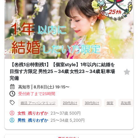
【㊚残1㊛特割残1】【個室style】1年以内に結婚を
目指す方限定 男性25～34歳 女性23～34歳 駐車場
完備
高知市 | 8月8日(土) 19:15〜
受付終了まで25時間
婚活 アーバンマリッジ
20代向け
30代向け
個室
高知県
女性
残りわずか
23〜37歳
500円
男性
残りわずか
25〜34歳
5,200円