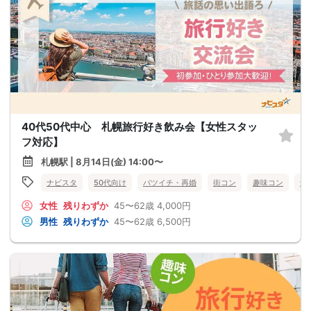
40代50代中心 札幌旅行好き飲み会【女性スタッ
フ対応】
札幌駅 | 8月14日(金) 14:00〜
ナビスタ
50代向け
バツイチ・再婚
街コン
趣味コン
食
女性
残りわずか
45〜62歳
4,000円
男性
残りわずか
45〜62歳
6,500円