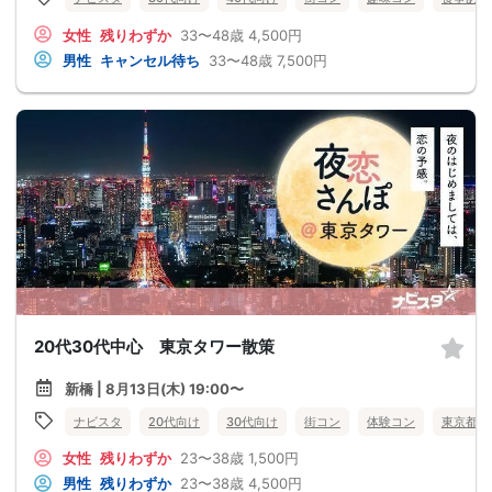
女性
残りわずか
33〜48歳
4,500円
男性
キャンセル待ち
33〜48歳
7,500円
20代30代中心 東京タワー散策
新橋 | 8月13日(木) 19:00〜
ナビスタ
20代向け
30代向け
街コン
体験コン
東京都
女性
残りわずか
23〜38歳
1,500円
男性
残りわずか
23〜38歳
4,500円