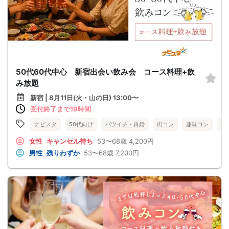
50代60代中心 新宿出会い飲み会 コース料理+飲
み放題
新宿 | 8月11日(火・山の日) 13:00〜
受付終了まで19時間
ナビスタ
50代向け
バツイチ・再婚
街コン
趣味コン
食
女性
キャンセル待ち
53〜68歳
4,200円
男性
残りわずか
53〜68歳
7,200円