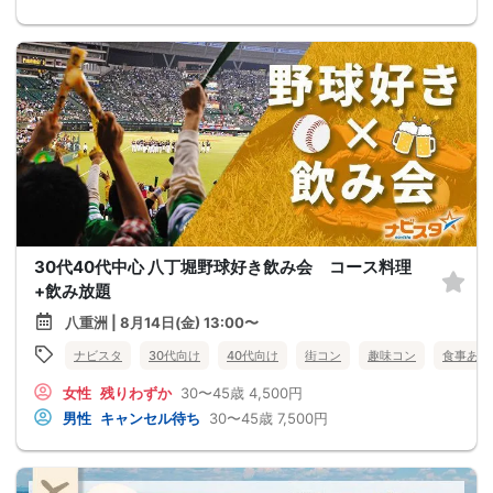
30代40代中心 八丁堀野球好き飲み会 コース料理
+飲み放題
八重洲 | 8月14日(金) 13:00〜
ナビスタ
30代向け
40代向け
街コン
趣味コン
食事あり
女性
残りわずか
30〜45歳
4,500円
男性
キャンセル待ち
30〜45歳
7,500円