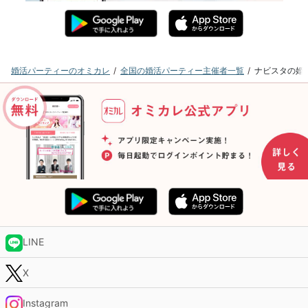
婚活パーティーのオミカレ
全国の婚活パーティー主催者一覧
ナビスタの婚
LINE
X
Instagram