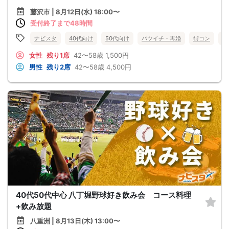
藤沢市 | 8月12日(水) 18:00〜
受付終了まで48時間
ナビスタ
40代向け
50代向け
バツイチ・再婚
街コン
趣
女性
残り1席
42〜58歳
1,500円
男性
残り2席
42〜58歳
4,500円
40代50代中心 八丁堀野球好き飲み会 コース料理
+飲み放題
八重洲 | 8月13日(木) 13:00〜