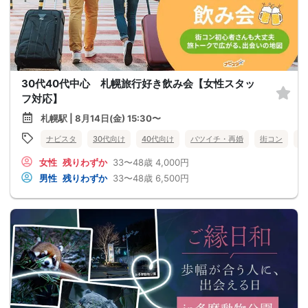
30代40代中心 札幌旅行好き飲み会【女性スタッ
フ対応】
札幌駅 | 8月14日(金) 15:30〜
ナビスタ
30代向け
40代向け
バツイチ・再婚
街コン
趣
女性
残りわずか
33〜48歳
4,000円
男性
残りわずか
33〜48歳
6,500円