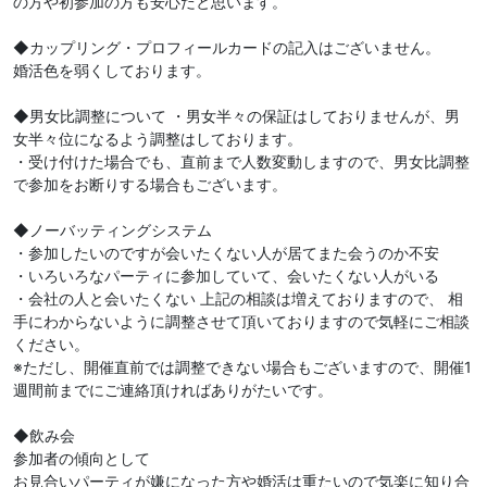
の方や初参加の方も安心だと思います。
◆カップリング・プロフィールカードの記入はございません。
婚活色を弱くしております。
◆男女比調整について ・男女半々の保証はしておりませんが、男
女半々位になるよう調整はしております。
・受け付けた場合でも、直前まで人数変動しますので、男女比調整
で参加をお断りする場合もございます。
◆ノーバッティングシステム
・参加したいのですが会いたくない人が居てまた会うのか不安
・いろいろなパーティに参加していて、会いたくない人がいる
・会社の人と会いたくない 上記の相談は増えておりますので、 相
手にわからないように調整させて頂いておりますので気軽にご相談
ください。
※ただし、開催直前では調整できない場合もございますので、開催1
週間前までにご連絡頂ければありがたいです。
◆飲み会
参加者の傾向として
お見合いパーティが嫌になった方や婚活は重たいので気楽に知り合