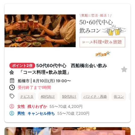
50代60代中心 西船橋出会い飲み
ポイント2倍
会 「コース料理+飲み放題」
船橋市 | 8月10日(月) 19:00〜
受付終了まで1時間
ナビスタ
40代向け
50代向け
バツイチ・再婚
街コン
食
女性
残りわずか
55〜70歳
4,200円
男性
キャンセル待ち
55〜70歳
7,200円