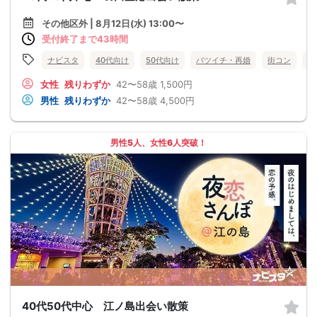
その他区外 | 8月12日(水) 13:00〜
受付終了まで43時間
ナビスタ
40代向け
50代向け
バツイチ・再婚
街コン
趣
女性
残りわずか
42〜58歳
1,500円
男性
残りわずか
42〜58歳
4,500円
男性5人、女性6人突破！
40代50代中心 江ノ島出会い散策