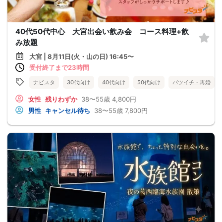
40代50代中心 大宮出会い飲み会 コース料理+飲
み放題
大宮 | 8月11日(火・山の日) 16:45〜
受付終了まで23時間
ナビスタ
30代向け
40代向け
50代向け
バツイチ・再婚
女性
残りわずか
38〜55歳
4,800円
男性
キャンセル待ち
38〜55歳
7,800円