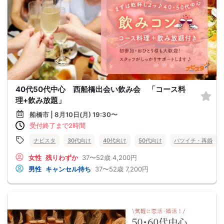
40代50代中心 西船橋出会い飲み会 「コース料
理+飲み放題」
船橋市 | 8月10日(月) 19:30〜
受付終了まで2時間
ナビスタ
30代向け
40代向け
50代向け
バツイチ・再婚
女性
残りわずか
37〜52歳
4,200円
男性
キャンセル待ち
37〜52歳
7,200円