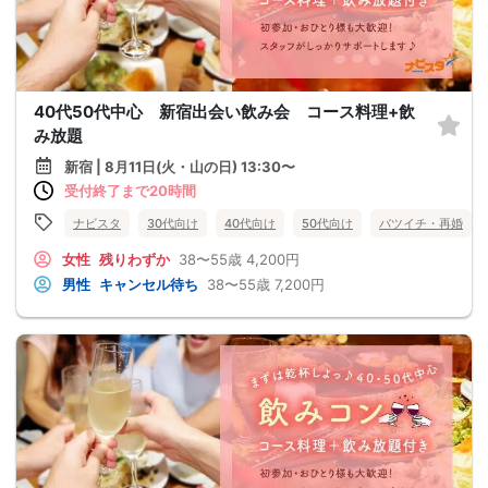
40代50代中心 新宿出会い飲み会 コース料理+飲
み放題
新宿 | 8月11日(火・山の日) 13:30〜
受付終了まで20時間
ナビスタ
30代向け
40代向け
50代向け
バツイチ・再婚
女性
残りわずか
38〜55歳
4,200円
男性
キャンセル待ち
38〜55歳
7,200円