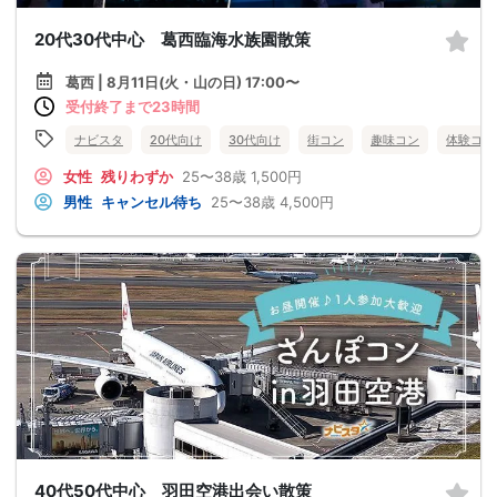
20代30代中心 葛西臨海水族園散策
葛西 | 8月11日(火・山の日) 17:00〜
受付終了まで23時間
ナビスタ
20代向け
30代向け
街コン
趣味コン
体験コン
女性
残りわずか
25〜38歳
1,500円
男性
キャンセル待ち
25〜38歳
4,500円
40代50代中心 羽田空港出会い散策