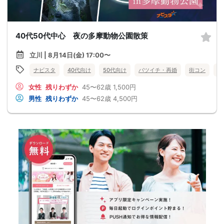
40代50代中心 夜の多摩動物公園散策
立川 | 8月14日(金) 17:00〜
ナビスタ
40代向け
50代向け
バツイチ・再婚
街コン
趣
女性
残りわずか
45〜62歳
1,500円
男性
残りわずか
45〜62歳
4,500円