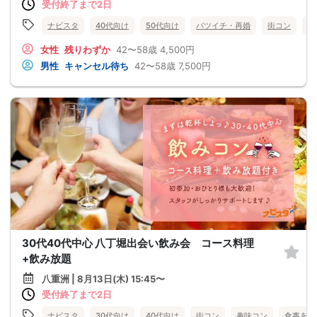
受付終了まで2日
ナビスタ
40代向け
50代向け
バツイチ・再婚
街コン
趣
女性
残りわずか
42〜58歳
4,500円
男性
キャンセル待ち
42〜58歳
7,500円
30代40代中心 八丁堀出会い飲み会 コース料理
+飲み放題
八重洲 | 8月13日(木) 15:45〜
受付終了まで2日
ナビスタ
30代向け
40代向け
街コン
趣味コン
食事あり