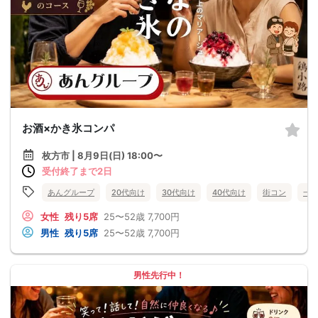
お酒×かき氷コンパ
枚方市 | 8月9日(日) 18:00〜
受付終了まで2日
あんグループ
20代向け
30代向け
40代向け
街コン
一
女性
残り5席
25〜52歳
7,700円
男性
残り5席
25〜52歳
7,700円
男性先行中！