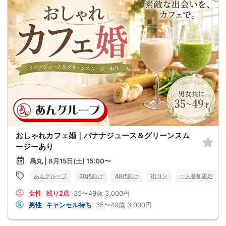
おしゃれカフェ婚｜バナナジュース＆グリーンスム
ージーあり
烏丸 | 8月15日(土) 15:00〜
あんグループ
30代向け
40代向け
街コン
一人参加限定
女性
残り2席
35〜49歳
3,000円
男性
キャンセル待ち
35〜49歳
3,000円