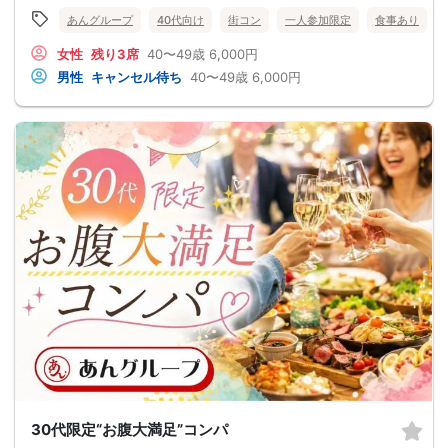
あんグループ
40代向け
街コン
一人参加限定
食事あり
女性
残り3席
40〜49歳
6,000円
男性
キャンセル待ち
40〜49歳
6,000円
30代限定“お腹大満足”コンパ