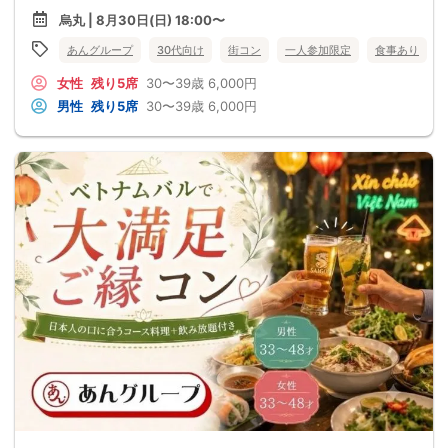
烏丸 | 8月30日(日) 18:00〜
あんグループ
30代向け
街コン
一人参加限定
食事あり
女性
残り5席
30〜39歳
6,000円
男性
残り5席
30〜39歳
6,000円