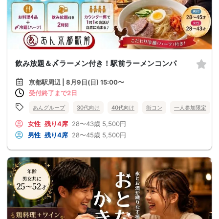
飲み放題＆〆ラーメン付き！駅前ラーメンコンパ
京都駅周辺 | 8月9日(日) 15:00〜
受付終了まで2日
あんグループ
30代向け
40代向け
街コン
一人参加限定
女性
残り4席
28〜43歳
5,500円
男性
残り4席
28〜45歳
5,500円