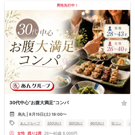
男性先行中！
30代中心“お腹大満足”コンパ
烏丸 | 8月15日(土) 18:00〜
あんグループ
20代向け
30代向け
40代向け
街コン
一
女性
残り2席
26〜40歳
6,000円