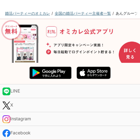
婚活パーティーのオミカレ
全国の婚活パーティー主催者一覧
あんグループ
LINE
X
Instagram
Facebook