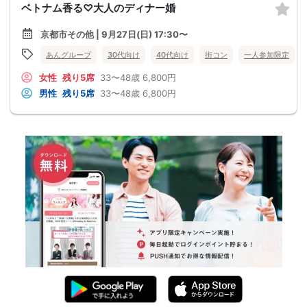
ベトナム香る♡大人のディナー婚
京都市その他 | 9月27日(日) 17:30〜
あんグループ
30代向け
40代向け
街コン
一人参加限定
女性
残り5席
33〜48歳
6,800円
男性
残り5席
33〜48歳
6,800円