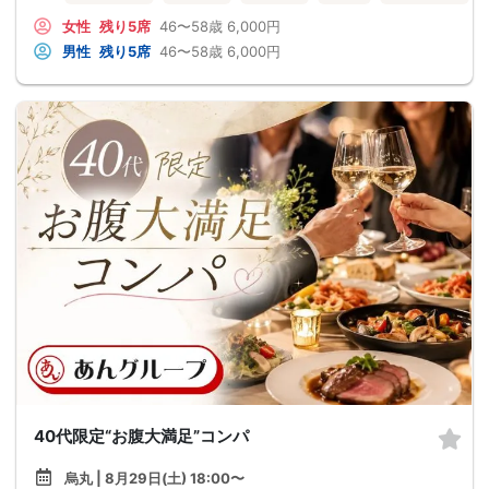
女性
残り5席
46〜58歳
6,000円
男性
残り5席
46〜58歳
6,000円
40代限定“お腹大満足”コンパ
烏丸 | 8月29日(土) 18:00〜