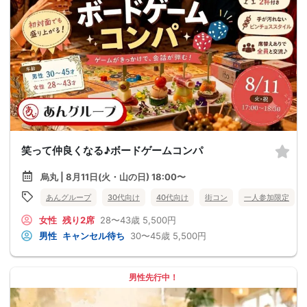
笑って仲良くなる♪ボードゲームコンパ
烏丸 | 8月11日(火・山の日) 18:00〜
あんグループ
30代向け
40代向け
街コン
一人参加限定
女性
残り2席
28〜43歳
5,500円
男性
キャンセル待ち
30〜45歳
5,500円
男性先行中！