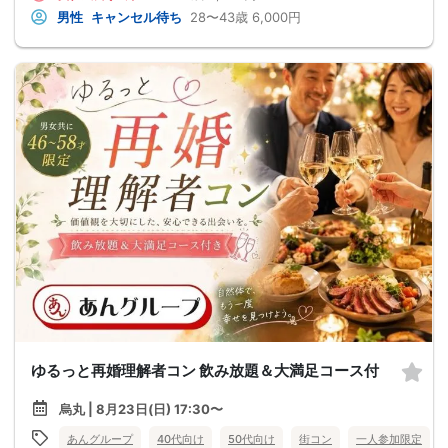
男性
キャンセル待ち
28〜43歳
6,000円
ゆるっと再婚理解者コン 飲み放題＆大満足コース付
烏丸 | 8月23日(日) 17:30〜
あんグループ
40代向け
50代向け
街コン
一人参加限定