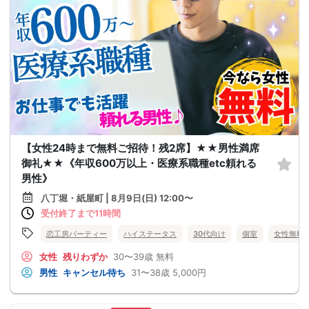
【女性24時まで無料ご招待！残2席】★★男性満席
御礼★★《年収600万以上・医療系職種etc頼れる
男性》
八丁堀・紙屋町 | 8月9日(日) 12:00〜
受付終了まで11時間
恋工房パーティー
ハイステータス
30代向け
個室
女性無料
女性
残りわずか
30〜39歳
無料
男性
キャンセル待ち
31〜38歳
5,000円