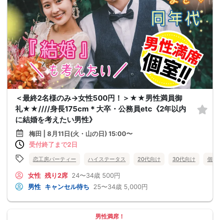
＜最終2名様のみ→女性500円！＞★★男性満員御
礼★★////身長175cm＊大卒・公務員etc《2年以内
に結婚を考えたい男性》
梅田 | 8月11日(火・山の日) 15:00〜
受付終了まで2日
恋工房パーティー
ハイステータス
20代向け
30代向け
個室
女性
残り2席
24〜34歳
500円
男性
キャンセル待ち
25〜34歳
5,000円
男性満席！