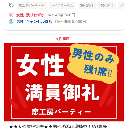
恋工房パーティー
ハイステータス
30代向け
40代向け
バツ
女性
残りわずか
34〜49歳
500円
男性
キャンセル待ち
35〜49歳
5,000円
女性満席！
★★女性先行完売★★男性のみは増枠中！////高身