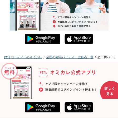
婚活パーティーのオミカレ
全国の婚活パーティー主催者一覧
恋工房パーテ