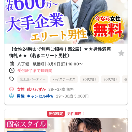
【女性24時まで無料ご招待！残2席】★★男性満席
御礼★★《若きエリート男性》
八丁堀・紙屋町 | 8月9日(日) 16:00〜
受付終了まで15時間
恋工房パーティー
ハイステータス
20代向け
30代向け
個室
女性
残りわずか
28〜37歳
無料
男性
キャンセル待ち
29〜36歳
5,000円
開催確定
男性満席！