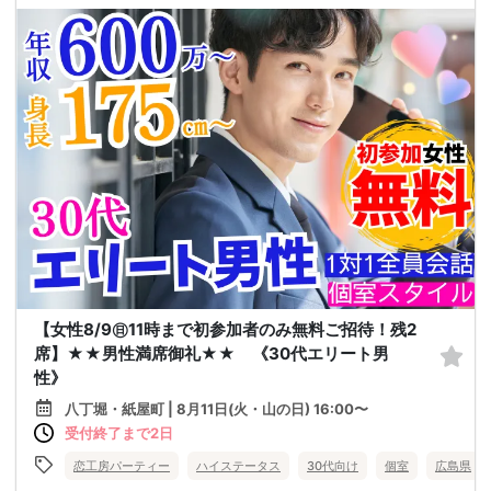
【女性8/9㊐11時まで初参加者のみ無料ご招待！残2
席】★★男性満席御礼★★ 《30代エリート男
性》
八丁堀・紙屋町 | 8月11日(火・山の日) 16:00〜
受付終了まで2日
恋工房パーティー
ハイステータス
30代向け
個室
広島県