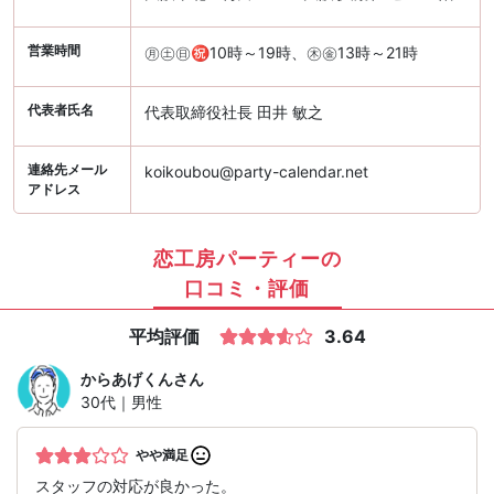
営業時間
㊊㊏㊐㊗10時～19時、㊍㊎13時～21時
代表者氏名
代表取締役社長 田井 敏之
連絡先メール
koikoubou@party-calendar.net
アドレス
恋工房パーティーの
口コミ・評価
平均評価
3.64
からあげくん
さん
30代｜男性
やや満足
スタッフの対応が良かった。