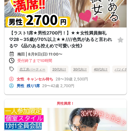
【ラスト1席★男性2700円！】★★女性満員御礼
♡28～35歳が70%以上★★////色気があると言われ
る♡ 《品のある控えめで可愛い女性》
梅田 | 8月9日(日) 11:00〜
受付終了まで10時間
恋工房パーティー
20代向け
30代向け
40代向け
バツイチ・
女性
キャンセル待ち
28〜39歳
2,500円
男性
残り1席
29〜42歳
2,700円
男性満席！