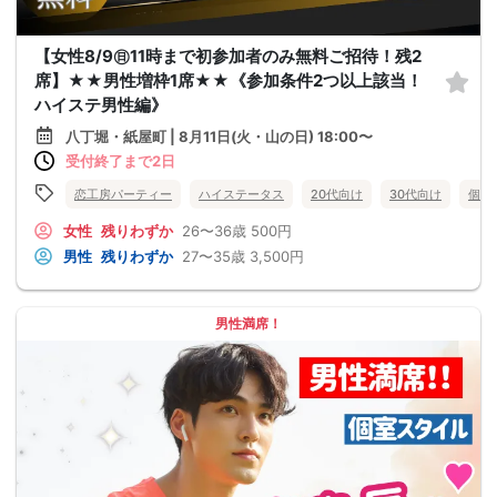
【女性8/9㊐11時まで初参加者のみ無料ご招待！残2
席】★★男性増枠1席★★《参加条件2つ以上該当！
ハイステ男性編》
八丁堀・紙屋町 | 8月11日(火・山の日) 18:00〜
受付終了まで2日
恋工房パーティー
ハイステータス
20代向け
30代向け
個室
女性
残りわずか
26〜36歳
500円
男性
残りわずか
27〜35歳
3,500円
男性満席！