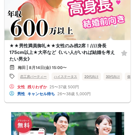
★★男性満員御礼★★女性のみ残2席！////身長
175cm以上★大卒など《いい人がいれば結婚を考え
たい男女》
梅田 | 8月14日(金) 15:00〜
恋工房パーティー
ハイステータス
20代向け
30代向け
個室
女性
残りわずか
25〜37歳
500円
男性
キャンセル待ち
26〜38歳
5,000円