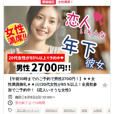
開催確定
女性満席！
【午前10時までのご予約で男性2700円！】★★女
性満員御礼★★////20代女性が85％以上！全員初参
加でご予約中！《恋人いそうな女性》
梅田 | 8月9日(日) 13:00〜
受付終了まで12時間
恋工房パーティー
20代向け
30代向け
個室
公務員
大阪