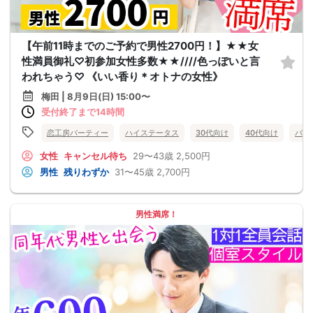
【午前11時までのご予約で男性2700円！】★★女
性満員御礼♡初参加女性多数★★////色っぽいと言
われちゃう♡ 《いい香り＊オトナの女性》
梅田 | 8月9日(日) 15:00〜
受付終了まで14時間
恋工房パーティー
ハイステータス
30代向け
40代向け
バツ
女性
キャンセル待ち
29〜43歳
2,500円
男性
残りわずか
31〜45歳
2,700円
男性満席！