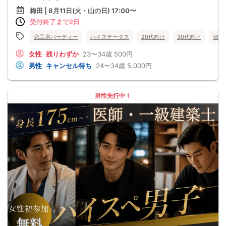
梅田 | 8月11日(火・山の日) 17:00〜
受付終了まで2日
恋工房パーティー
ハイステータス
20代向け
30代向け
個室
女性
残りわずか
23〜34歳
500円
男性
キャンセル待ち
24〜34歳
5,000円
男性先行中！