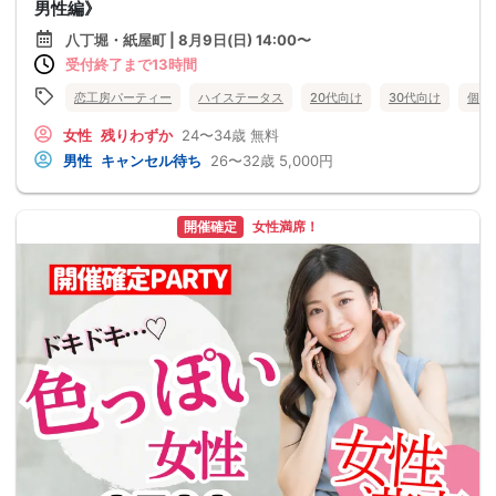
男性編》
八丁堀・紙屋町 | 8月9日(日) 14:00〜
受付終了まで13時間
恋工房パーティー
ハイステータス
20代向け
30代向け
個室
女性
残りわずか
24〜34歳
無料
男性
キャンセル待ち
26〜32歳
5,000円
開催確定
女性満席！