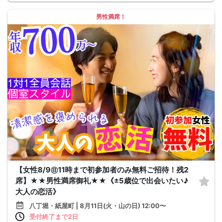
男性満席！
【女性8/9㊐11時まで初参加者のみ無料ご招待！残2
席】★★男性満席御礼★★《±5歳位で出会いたい♪
大人の恋活》
八丁堀・紙屋町 | 8月11日(火・山の日) 12:00〜
受付終了まで2日