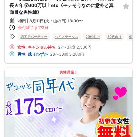
長★年収600万以上etc《モテそうなのに意外と真
面目な男性編》
梅田 | 8月11日(火・山の日) 13:00〜
受付終了まで2日
恋工房パーティー
ハイステータス
20代向け
30代向け
個室
女性
キャンセル待ち
27〜37歳
2,500円
男性
残りわずか
28〜38歳
3,200円
男性満席！