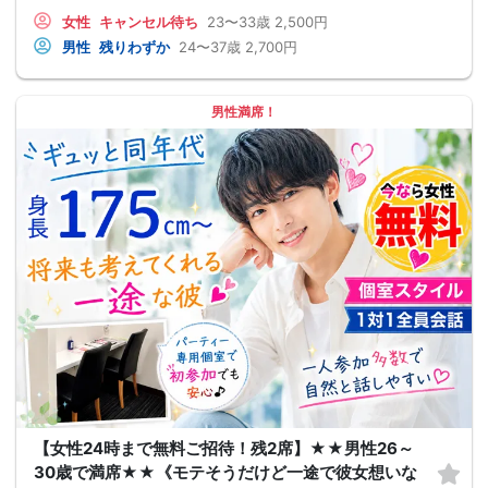
女性
キャンセル待ち
23〜33歳
2,500円
男性
残りわずか
24〜37歳
2,700円
男性満席！
【女性24時まで無料ご招待！残2席】★★男性26～
30歳で満席★★《モテそうだけど一途で彼女想いな