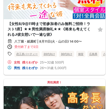
【女性8/9㊐11時まで初参加者のみ無料ご招待！ラ
スト1席】★★男性満席御礼★★《将来も考えてく
れる♪彼女想いで一途な彼》
八丁堀・紙屋町 | 8月11日(火・山の日) 14:00〜
受付終了まで2日
恋工房パーティー
20代向け
30代向け
個室
広島県
八丁
女性
残りわずか
25〜32歳
500円
男性
残りわずか
26〜31歳
5,000円
男性満席！