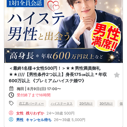
＜最終1名様→女性500円！＞★★男性満員御礼
★★////【男性条件2つ以上】身長175㎝以上＊年収
600万以上 《プレミアムハイステ婚♡》
梅田 | 8月9日(日) 17:00〜
受付終了まで16時間
恋工房パーティー
ハイステータス
20代向け
30代向け
個室
女性
残りわずか
24〜38歳
500円
男性
キャンセル待ち
26〜39歳
5,000円