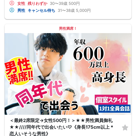
女性
残りわずか
30〜39歳
500円
男性
キャンセル待ち
31〜38歳
5,000円
男性満席！
＜最終2席限定→女性500円！＞★★男性満員御礼
★★////同年代で出会いたい♡《身長175cm以上＊
恋人いそうな男性》