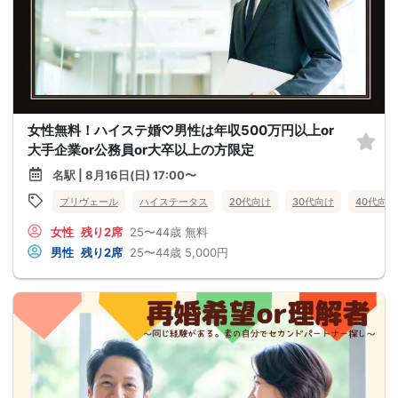
女性無料！ハイステ婚♡男性は年収500万円以上or
大手企業or公務員or大卒以上の方限定
名駅 | 8月16日(日) 17:00〜
プリヴェール
ハイステータス
20代向け
30代向け
40代向け
女性
残り2席
25〜44歳
無料
男性
残り2席
25〜44歳
5,000円