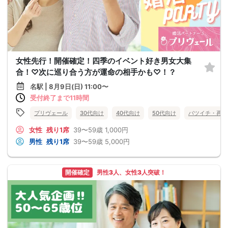
女性先行！開催確定！四季のイベント好き男女大集
合！♡次に巡り合う方が運命の相手かも♡！？
名駅 | 8月9日(日) 11:00〜
受付終了まで11時間
プリヴェール
30代向け
40代向け
50代向け
バツイチ・再婚
女性
残り1席
39〜59歳
1,000円
男性
残り1席
39〜59歳
5,000円
開催確定
男性3人、女性3人突破！