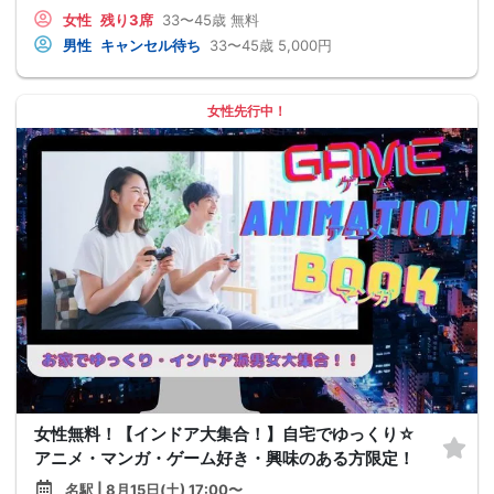
女性
残り3席
33〜45歳
無料
男性
キャンセル待ち
33〜45歳
5,000円
女性先行中！
女性無料！【インドア大集合！】自宅でゆっくり☆
アニメ・マンガ・ゲーム好き・興味のある方限定！
名駅 | 8月15日(土) 17:00〜