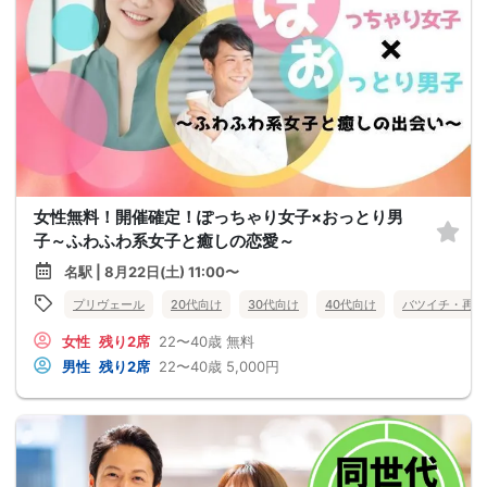
女性無料！開催確定！ぽっちゃり女子×おっとり男
子～ふわふわ系女子と癒しの恋愛～
名駅 | 8月22日(土) 11:00〜
プリヴェール
20代向け
30代向け
40代向け
バツイチ・再婚
女性
残り2席
22〜40歳
無料
男性
残り2席
22〜40歳
5,000円