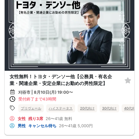
女性無料！トヨタ・デンソー他【公務員・有名企
業・関連企業・安定企業にお勤めの男性限定】
刈谷市 | 8月10日(月) 19:00〜
受付終了まで43時間
プリヴェール
ハイステータス
20代向け
30代向け
40代向け
女性
残り3席
26〜41歳
無料
男性
キャンセル待ち
26〜41歳
5,000円