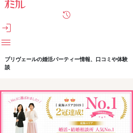
メインコンテンツへスキップ
プリヴェールの婚活パーティー情報、口コミや体験
談