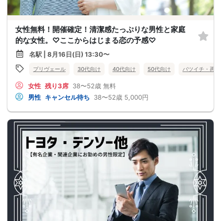
女性無料！開催確定！清潔感たっぷりな男性と家庭
的な女性。♡ここからはじまる恋の予感♡
名駅 | 8月16日(日) 13:30〜
プリヴェール
30代向け
40代向け
50代向け
バツイチ・再婚
女性
残り3席
38〜52歳
無料
男性
キャンセル待ち
38〜52歳
5,000円