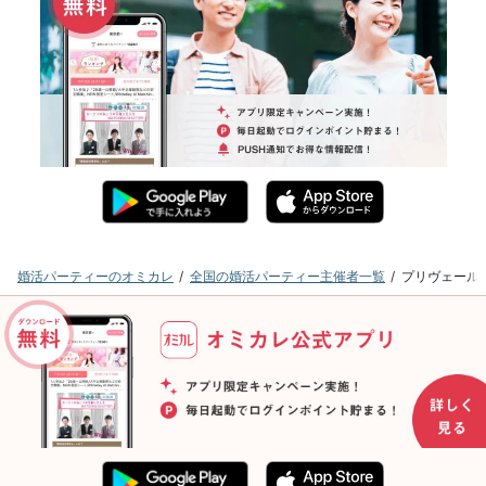
婚活パーティーのオミカレ
全国の婚活パーティー主催者一覧
プリヴェール