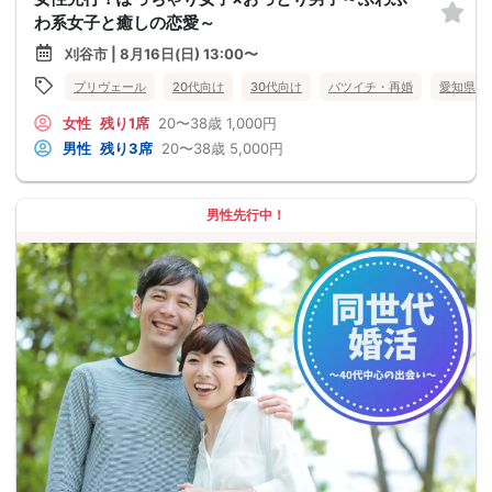
わ系女子と癒しの恋愛～
刈谷市 | 8月16日(日) 13:00〜
プリヴェール
20代向け
30代向け
バツイチ・再婚
愛知県
女性
残り1席
20〜38歳
1,000円
男性
残り3席
20〜38歳
5,000円
男性先行中！