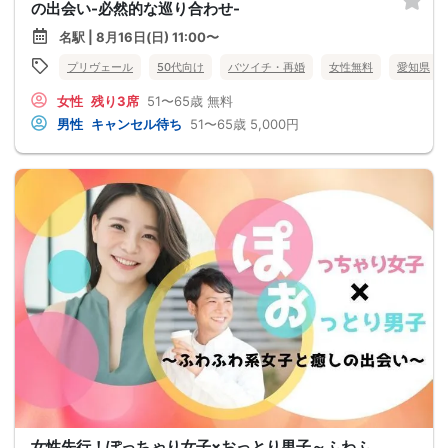
の出会い-必然的な巡り合わせ-
名駅 | 8月16日(日) 11:00〜
プリヴェール
50代向け
バツイチ・再婚
女性無料
愛知県
女性
残り3席
51〜65歳
無料
男性
キャンセル待ち
51〜65歳
5,000円
女性先行！ぽっちゃり女子×おっとり男子～ふわふ