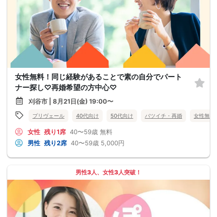
女性無料！同じ経験があることで素の自分でパート
ナー探し♡再婚希望の方中心♡
刈谷市 | 8月21日(金) 19:00〜
プリヴェール
40代向け
50代向け
バツイチ・再婚
女性無料
女性
残り1席
40〜59歳
無料
男性
残り2席
40〜59歳
5,000円
男性3人、女性3人突破！