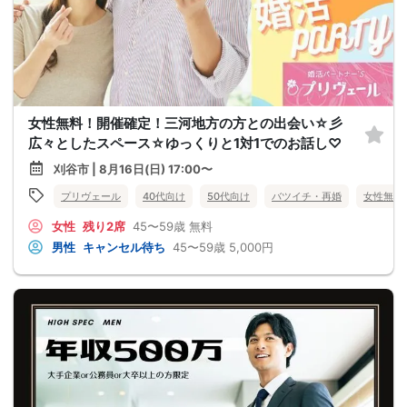
女性無料！開催確定！三河地方の方との出会い☆彡
広々としたスペース☆ゆっくりと1対1でのお話し♡
刈谷市 | 8月16日(日) 17:00〜
プリヴェール
40代向け
50代向け
バツイチ・再婚
女性無料
女性
残り2席
45〜59歳
無料
男性
キャンセル待ち
45〜59歳
5,000円