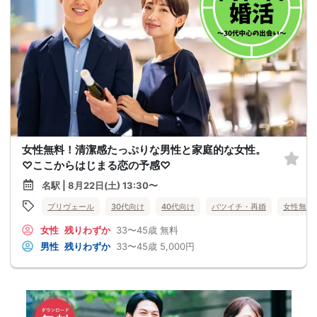
女性無料！清潔感たっぷりな男性と家庭的な女性。
♡ここからはじまる恋の予感♡
名駅 | 8月22日(土) 13:30〜
プリヴェール
30代向け
40代向け
バツイチ・再婚
女性無料
女性
残りわずか
33〜45歳
無料
男性
残りわずか
33〜45歳
5,000円