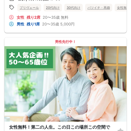
プリヴェール
20代向け
30代向け
バツイチ・再婚
女性無料
女性
残り2席
20〜35歳
無料
男性
残り1席
20〜35歳
5,000円
男性先行中！
女性無料！第二の人生。この日この場所この空間で