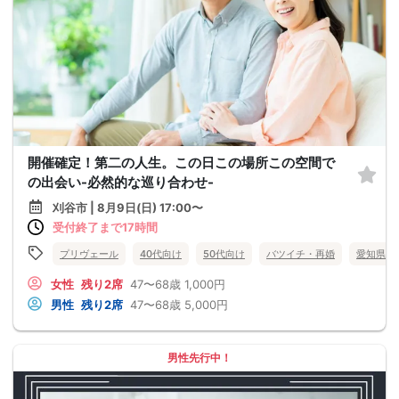
開催確定！第二の人生。この日この場所この空間で
の出会い-必然的な巡り合わせ-
刈谷市 | 8月9日(日) 17:00〜
受付終了まで17時間
プリヴェール
40代向け
50代向け
バツイチ・再婚
愛知県
女性
残り2席
47〜68歳
1,000円
男性
残り2席
47〜68歳
5,000円
男性先行中！