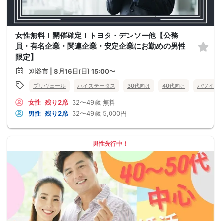
女性無料！開催確定！トヨタ・デンソー他【公務
員・有名企業・関連企業・安定企業にお勤めの男性
限定】
刈谷市 | 8月16日(日) 15:00〜
プリヴェール
ハイステータス
30代向け
40代向け
バツイチ
女性
残り2席
32〜49歳
無料
男性
残り2席
32〜49歳
5,000円
男性先行中！