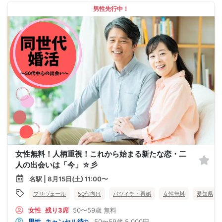
男性先行中！
女性無料！人柄重視！これから始まる新たな恋・二
人の出会いは「今」☆彡
名駅 | 8月15日(土) 11:00〜
プリヴェール
50代向け
バツイチ・再婚
女性無料
愛知県
女性
残り3席
50〜59歳
無料
男性
キャンセル待ち
50〜59歳
5,000円