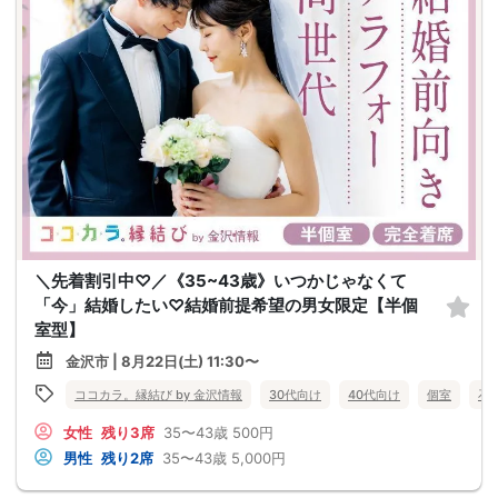
＼先着割引中♡／《35~43歳》いつかじゃなくて
「今」結婚したい♡結婚前提希望の男女限定【半個
室型】
金沢市 | 8月22日(土) 11:30〜
ココカラ。縁結び by 金沢情報
30代向け
40代向け
個室
石
女性
残り3席
35〜43歳
500円
男性
残り2席
35〜43歳
5,000円