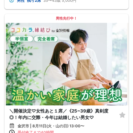
男性
残り2席
35〜43歳
5,000円
男性先行中！
＼開催決定♡女性あと１席／《25~39歳》真剣度
◎！年内に交際・今年は結婚したい男女♡
金沢市 | 8月11日(火・山の日) 13:00〜
受付終了まで40時間