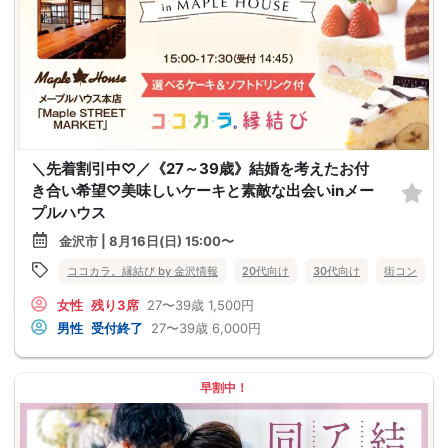
＼先着割引中♡／《27～39歳》結婚を考えたお付
き合い希望♡美味しいケーキと素敵な出会いinメー
プルハウス
金沢市 | 8月16日(日) 15:00〜
ココカラ。縁結び by 金沢情報
20代向け
30代向け
街コン
女性
残り3席
27〜39歳
1,500円
男性
受付終了
27〜39歳
6,000円
早割中！