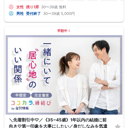
女性
残り1席
30〜39歳
無料
男性
受付終了
30〜39歳
5,000円
早割中！
＼先着割引中♡／《35~45歳》1年以内の結婚に前
向き♡第一印象を大事にしたい／身だしなみを気遣