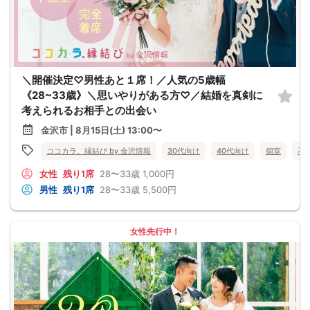
＼開催決定♡男性あと１席！／人気の5歳幅
《28~33歳》＼思いやりがある方♡／結婚を真剣に
考えられるお相手との出会い
金沢市 | 8月15日(土) 13:00〜
ココカラ。縁結び by 金沢情報
30代向け
40代向け
個室
石
女性
残り1席
28〜33歳
1,000円
男性
残り1席
28〜33歳
5,500円
女性先行中！