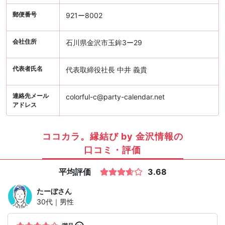
郵便番号
921ー8002
会社住所
石川県金沢市玉鉾3ー29
代表者氏名
代表取締役社長 中井 義貴
連絡先メール
colorful-c@party-calendar.net
アドレス
ココカラ。縁結び by 金沢情報の
口コミ・評価
平均評価
3.68
たーぼ
さん
30代｜男性