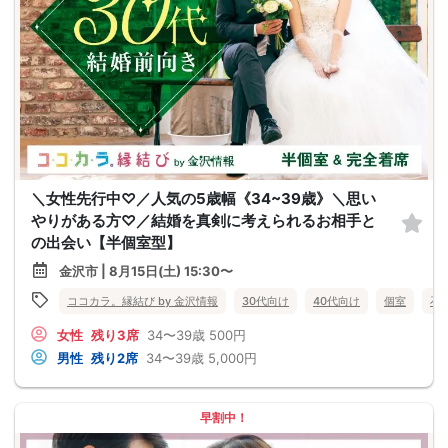
＼女性先行中♡／人気の5歳幅《34~39歳》＼思い
やりがある方♡／結婚を真剣に考えられるお相手と
の出会い【半個室型】
金沢市 | 8月15日(土) 15:30〜
ココカラ。縁結び by 金沢情報
30代向け
40代向け
個室
石
女性
残り3席
34〜39歳
500円
男性
残り2席
34〜39歳
5,000円
早割中！