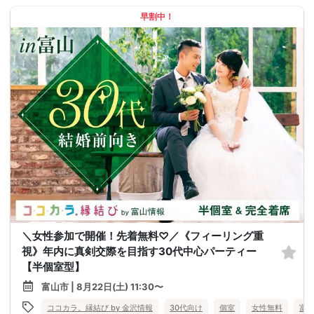
早割中！
＼女性参加で開催！先着無料♡／《フィーリング重
視》年内に真剣交際を目指す30代中心パーティー
【半個室型】
富山市 | 8月22日(土) 11:30〜
ココカラ。縁結び by 金沢情報
30代向け
個室
女性無料
富