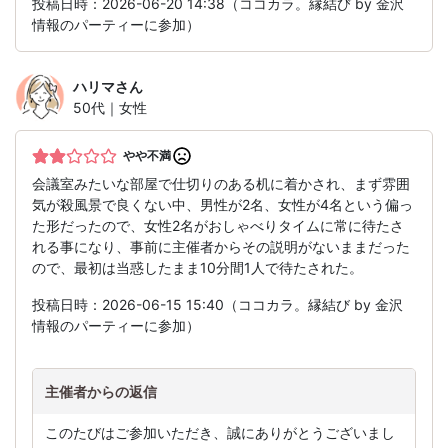
投稿日時：2026-06-20 14:38（ココカラ。縁結び by 金沢
情報のパーティーに参加）
ハリマ
さん
50代｜女性
やや不満
会議室みたいな部屋で仕切りのある机に着かされ、まず雰囲
気が殺風景で良くない中、男性が2名、女性が4名という偏っ
た形だったので、女性2名がおしゃべりタイムに常に待たさ
れる事になり、事前に主催者からその説明がないままだった
ので、最初は当惑したまま10分間1人で待たされた。
投稿日時：2026-06-15 15:40（ココカラ。縁結び by 金沢
情報のパーティーに参加）
主催者からの返信
このたびはご参加いただき、誠にありがとうございまし