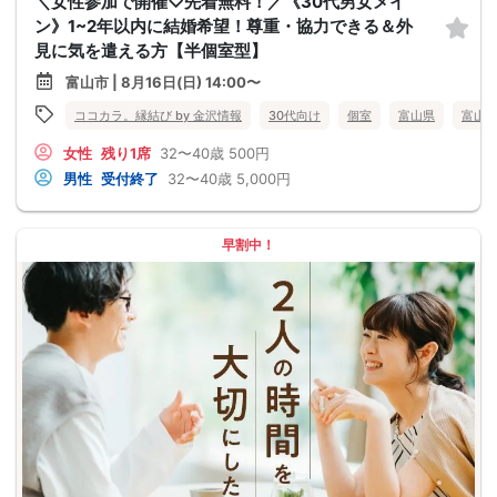
＼女性参加で開催♡先着無料！／《30代男女メイ
ン》1~2年以内に結婚希望！尊重・協力できる＆外
見に気を遣える方【半個室型】
富山市 | 8月16日(日) 14:00〜
ココカラ。縁結び by 金沢情報
30代向け
個室
富山県
富山
女性
残り1席
32〜40歳
500円
男性
受付終了
32〜40歳
5,000円
早割中！