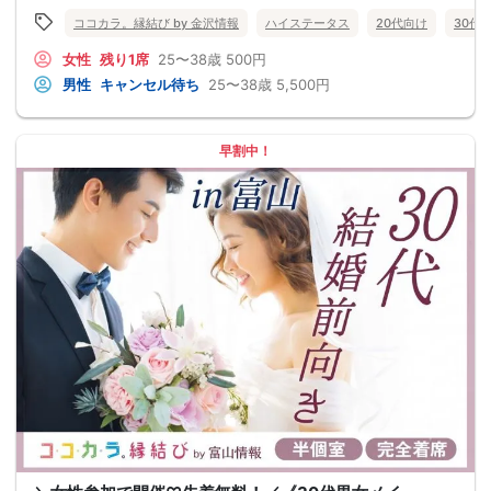
ココカラ。縁結び by 金沢情報
ハイステータス
20代向け
30代
女性
残り1席
25〜38歳
500円
男性
キャンセル待ち
25〜38歳
5,500円
早割中！