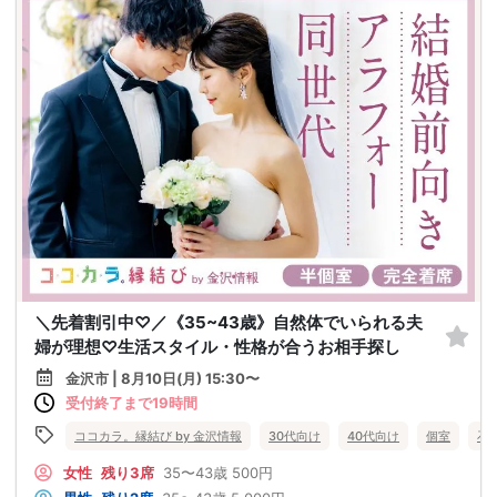
＼先着割引中♡／《35~43歳》自然体でいられる夫
婦が理想♡生活スタイル・性格が合うお相手探し
金沢市 | 8月10日(月) 15:30〜
受付終了まで19時間
ココカラ。縁結び by 金沢情報
30代向け
40代向け
個室
石
女性
残り3席
35〜43歳
500円