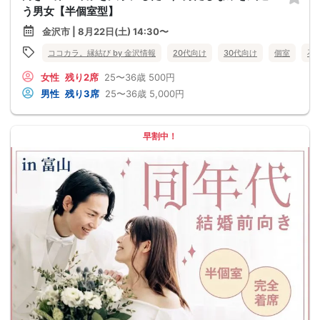
う男女【半個室型】
金沢市 | 8月22日(土) 14:30〜
ココカラ。縁結び by 金沢情報
20代向け
30代向け
個室
石
女性
残り2席
25〜36歳
500円
男性
残り3席
25〜36歳
5,000円
早割中！