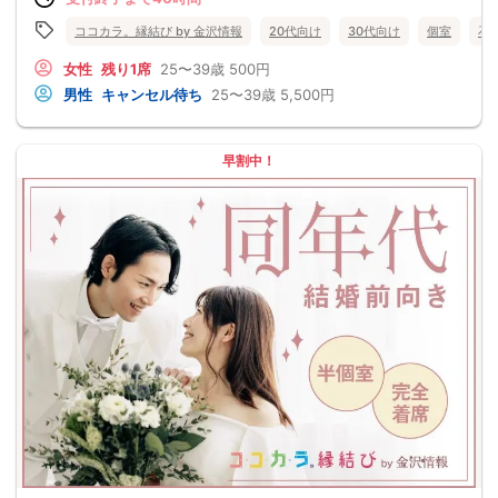
ココカラ。縁結び by 金沢情報
20代向け
30代向け
個室
石
女性
残り1席
25〜39歳
500円
男性
キャンセル待ち
25〜39歳
5,500円
早割中！