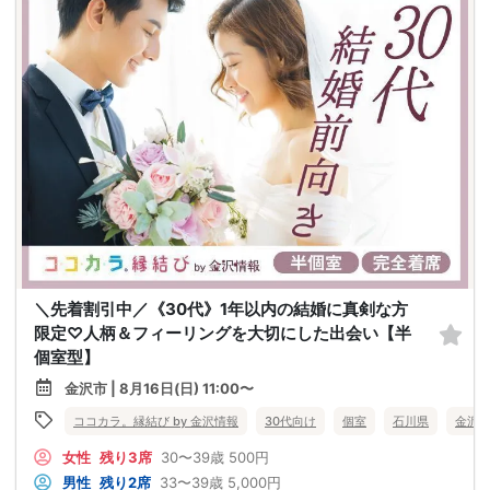
＼先着割引中／《30代》1年以内の結婚に真剣な方
限定♡人柄＆フィーリングを大切にした出会い【半
個室型】
金沢市 | 8月16日(日) 11:00〜
ココカラ。縁結び by 金沢情報
30代向け
個室
石川県
金沢
女性
残り3席
30〜39歳
500円
男性
残り2席
33〜39歳
5,000円