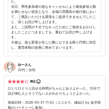
た。
当日、男性参加者の急なキャンセルにより最低参加人数
を満たせない状況となり、会場の雰囲気や進行面におい
て、ご満足いただける環境をご提供できませんでしたこ
と、深くお詫び申し上げます。
また、ご説明が十分でなかったためにご負担をおかけし
ましたことにつきましても、重ねてお詫び申し上げま
す。
今後は、急な変更が生じた際にもできる限り円滑に対応
し、運営体制の改善に努めてまいります。
ゆー
さん
20代｜女性
満足
ひとりひとりと話せる時間がちゃんとありよかった。10分で
話が弾む人とそうでない人がわかりちょうどよかった。
投稿日時：2026-05-31 11:02（ココカラ。縁結び by 金沢情
報のパーティーに参加）