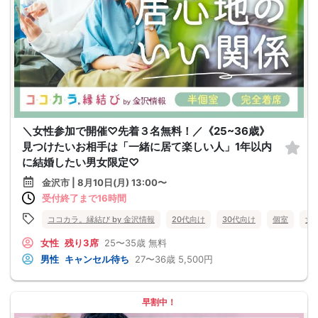
＼女性参加で開催♡先着３名無料！／《25~36歳》
見つけたいお相手は「一緒に居て楽しい人」1年以内
に結婚したい男女限定♡
金沢市 | 8月10日(月) 13:00〜
受付終了まで16時間
ココカラ。縁結び by 金沢情報
20代向け
30代向け
個室
女
女性
残り3席
25〜35歳
無料
男性
キャンセル待ち
27〜36歳
5,500円
早割中！