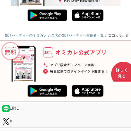
婚活パーティーのオミカレ
全国の婚活パーティー主催者一覧
ココカラ。縁
LINE
X