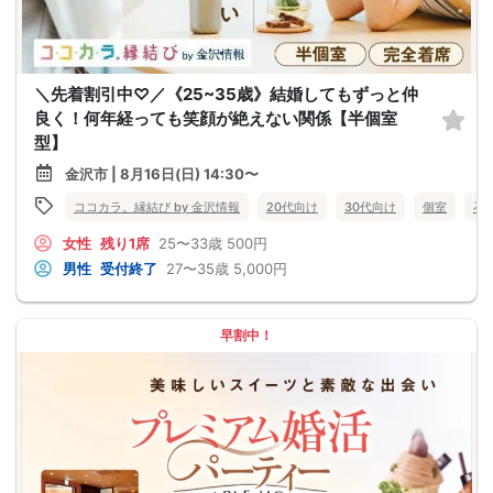
＼先着割引中♡／《25~35歳》結婚してもずっと仲
良く！何年経っても笑顔が絶えない関係【半個室
型】
金沢市 | 8月16日(日) 14:30〜
ココカラ。縁結び by 金沢情報
20代向け
30代向け
個室
石
女性
残り1席
25〜33歳
500円
男性
受付終了
27〜35歳
5,000円
早割中！