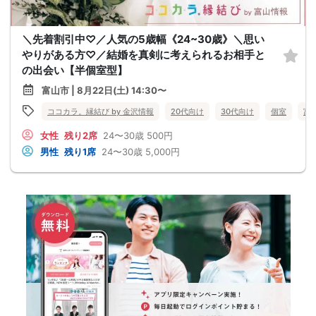
＼先着割引中♡／人気の5歳幅《24~30歳》＼思い
やりがある方♡／結婚を真剣に考えられるお相手と
の出会い【半個室型】
富山市 | 8月22日(土) 14:30〜
ココカラ。縁結び by 金沢情報
20代向け
30代向け
個室
富
女性
残り2席
24〜30歳
500円
男性
残り1席
24〜30歳
5,000円