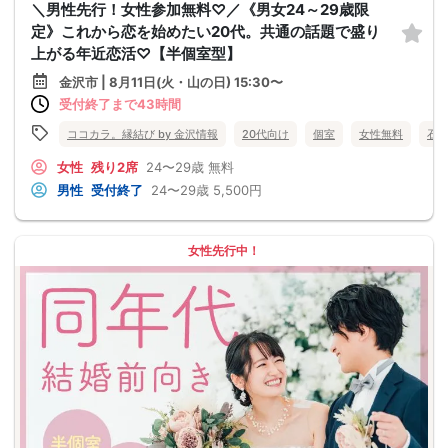
＼男性先行！女性参加無料♡／《男女24～29歳限
定》これから恋を始めたい20代。共通の話題で盛り
上がる年近恋活♡【半個室型】
金沢市 | 8月11日(火・山の日) 15:30〜
受付終了まで43時間
ココカラ。縁結び by 金沢情報
20代向け
個室
女性無料
石
女性
残り2席
24〜29歳
無料
男性
受付終了
24〜29歳
5,500円
女性先行中！