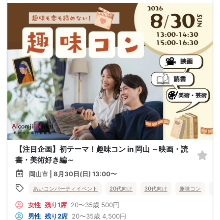
【注目企画】初テーマ！趣味コン in 岡山 ～映画・読
書・美術好き編～
岡山市 | 8月30日(日) 13:00〜
あいコンパーティイベント
20代向け
30代向け
趣味コン
岡
女性
残り1席
20〜35歳
500円
男性
残り2席
20〜35歳
4,500円