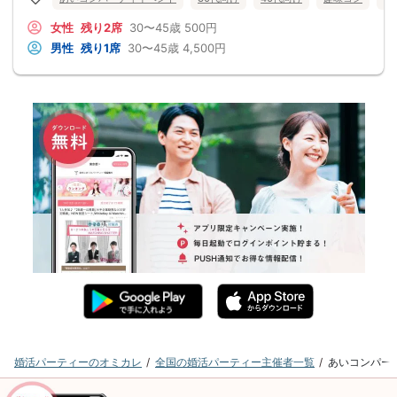
女性
残り2席
30〜45歳
500円
男性
残り1席
30〜45歳
4,500円
婚活パーティーのオミカレ
全国の婚活パーティー主催者一覧
あいコンパー