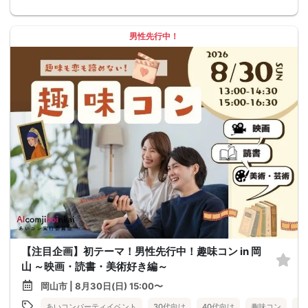
男性先行中！
【注目企画】初テーマ！男性先行中！趣味コン in 岡
山 ～映画・読書・美術好き編～
岡山市 | 8月30日(日) 15:00〜
あいコンパーティイベント
30代向け
40代向け
趣味コン
岡