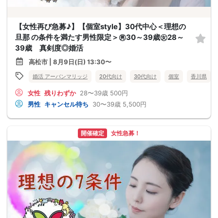
【女性再び急募♪】【個室style】30代中心＜理想の
旦那 の条件を満たす男性限定＞㊚30～39歳㊛28～
39歳 真剣度◎婚活
高松市 | 8月9日(日) 13:30〜
婚活 アーバンマリッジ
20代向け
30代向け
個室
香川県
女性
残りわずか
28〜39歳
500円
男性
キャンセル待ち
30〜39歳
5,500円
開催確定
女性急募！