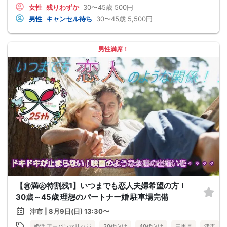
女性
残りわずか
30〜45歳
500円
男性
キャンセル待ち
30〜45歳
5,500円
男性満席！
【㊚満㊛特割残1】いつまでも恋人夫婦希望の方！
30歳～45歳 理想のパートナー婚 駐車場完備
津市 | 8月9日(日) 13:30〜
婚活 アーバンマリッジ
30代向け
40代向け
三重県
津市