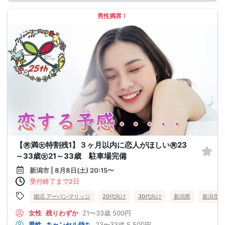
男性満席！
【㊚満㊛特割残1】３ヶ月以内に恋人がほしい㊚23
～33歳㊛21～33歳 駐車場完備
新潟市 | 8月8日(土) 20:15〜
受付終了まで2日
婚活 アーバンマリッジ
20代向け
30代向け
新潟県
新潟市
女性
残りわずか
21〜33歳
500円
男性
キャンセル待ち
23〜33歳
5,500円