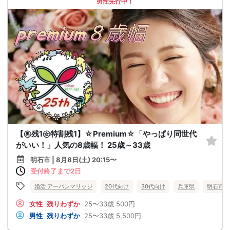
男性先行中！
【㊚残1㊛特割残1】☆Premium☆「やっぱり同世代
がいい！」人気の8歳幅！ 25歳～33歳
明石市 | 8月8日(土) 20:15〜
受付終了まで2日
婚活 アーバンマリッジ
20代向け
30代向け
兵庫県
明石市
女性
残りわずか
25〜33歳
500円
男性
残りわずか
25〜33歳
5,500円