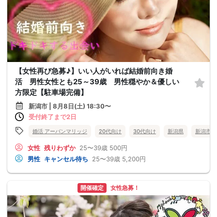
【女性再び急募♪】いい人がいれば結婚前向き婚
活 男性女性とも25～39歳 男性穏やか＆優しい
方限定【駐車場完備】
新潟市 | 8月8日(土) 18:30〜
受付終了まで2日
婚活 アーバンマリッジ
20代向け
30代向け
新潟県
新潟市
女性
残りわずか
25〜39歳
500円
男性
キャンセル待ち
25〜39歳
5,200円
開催確定
女性急募！