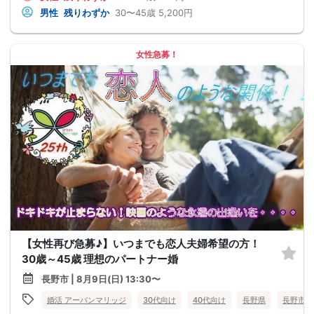
男性
残りわずか
30〜45歳
5,200円
女性急募！
【女性再び急募♪】いつまでも恋人夫婦希望の方！
30歳～45歳 理想のパートナー婚
長野市 | 8月9日(日) 13:30〜
婚活 アーバンマリッジ
30代向け
40代向け
長野県
長野市