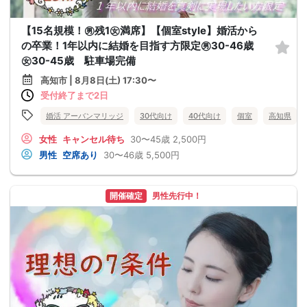
【15名規模！㊚残1㊛満席】【個室style】婚活から
の卒業！1年以内に結婚を目指す方限定㊚30-46歳
㊛30-45歳 駐車場完備
高知市 | 8月8日(土) 17:30〜
受付終了まで2日
婚活 アーバンマリッジ
30代向け
40代向け
個室
高知県
女性
キャンセル待ち
30〜45歳
2,500円
男性
空席あり
30〜46歳
5,500円
開催確定
男性先行中！