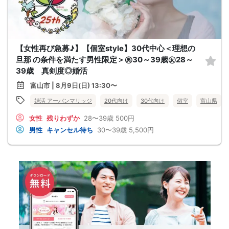
【女性再び急募♪】【個室style】30代中心＜理想の
旦那 の条件を満たす男性限定＞㊚30～39歳㊛28～
39歳 真剣度◎婚活
富山市 | 8月9日(日) 13:30〜
婚活 アーバンマリッジ
20代向け
30代向け
個室
富山県
女性
残りわずか
28〜39歳
500円
男性
キャンセル待ち
30〜39歳
5,500円