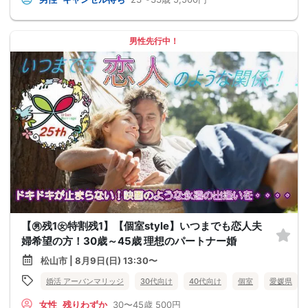
男性先行中！
【㊚残1㊛特割残1】【個室style】いつまでも恋人夫
婦希望の方！30歳～45歳 理想のパートナー婚
松山市 | 8月9日(日) 13:30〜
婚活 アーバンマリッジ
30代向け
40代向け
個室
愛媛県
女性
残りわずか
30〜45歳
500円