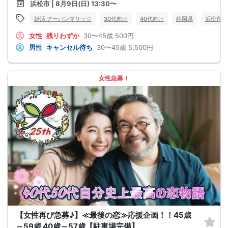
浜松市 | 8月9日(日) 13:30〜
婚活 アーバンマリッジ
30代向け
40代向け
静岡県
浜松市
女性
残りわずか
30〜45歳
500円
男性
キャンセル待ち
30〜45歳
5,500円
女性急募！
【女性再び急募♪】≪最後の恋≫応援企画！！45歳
～59歳 40歳～57歳【駐車場完備】