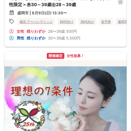
性限定＞㊚30～39歳㊛28～39歳
盛岡市 | 8月9日(日) 13:30〜
婚活 アーバンマリッジ
20代向け
30代向け
岩手県
盛岡市
女性
残りわずか
28〜39歳
500円
男性
残りわずか
30〜39歳
5,500円
開催確定
女性急募！