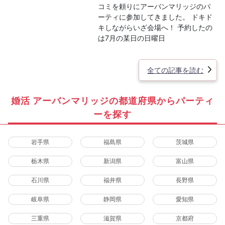
コミを頼りにアーバンマリッジのパ
ーティに参加してきました。 ドキド
キしながらいざ会場へ！ 予約したの
は7月の某日の日曜日
全ての記事を読む
婚活 アーバンマリッジの都道府県からパーティ
ーを探す
岩手県
福島県
茨城県
栃木県
新潟県
富山県
石川県
福井県
長野県
岐阜県
静岡県
愛知県
三重県
滋賀県
京都府