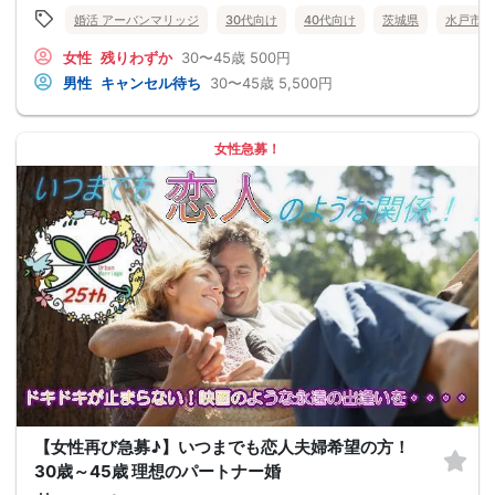
婚活 アーバンマリッジ
30代向け
40代向け
茨城県
水戸市
女性
残りわずか
30〜45歳
500円
男性
キャンセル待ち
30〜45歳
5,500円
女性急募！
【女性再び急募♪】いつまでも恋人夫婦希望の方！
30歳～45歳 理想のパートナー婚