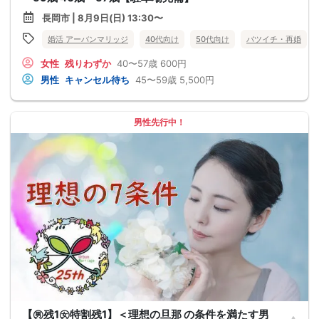
長岡市 | 8月9日(日) 13:30〜
婚活 アーバンマリッジ
40代向け
50代向け
バツイチ・再婚
女性
残りわずか
40〜57歳
600円
男性
キャンセル待ち
45〜59歳
5,500円
男性先行中！
【㊚残1㊛特割残1】＜理想の旦那 の条件を満たす男