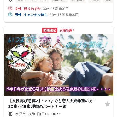
女性
残りわずか
30〜45歳
500円
男性
キャンセル待ち
30〜45歳
5,500円
開催確定
女性急募！
【女性再び急募♪】いつまでも恋人夫婦希望の方！
30歳～45歳 理想のパートナー婚
水戸市 | 8月9日(日) 13:30〜