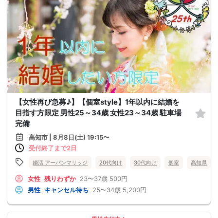
【女性再び急募♪】【個室style】1年以内に結婚を
目指す方限定 男性25～34歳 女性23～34歳 駐車場
完備
高知市 | 8月8日(土) 19:15〜
受付終了まで2日
婚活 アーバンマリッジ
20代向け
30代向け
個室
高知県
女性
残りわずか
23〜37歳
500円
男性
キャンセル待ち
25〜34歳
5,200円