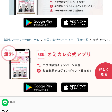
婚活パーティーのオミカレ
全国の婚活パーティー主催者一覧
婚活 アーバ
LINE