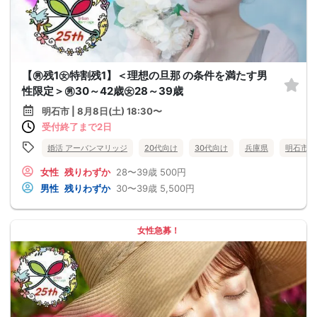
【㊚残1㊛特割残1】＜理想の旦那 の条件を満たす男
性限定＞㊚30～42歳㊛28～39歳
明石市 | 8月8日(土) 18:30〜
受付終了まで2日
婚活 アーバンマリッジ
20代向け
30代向け
兵庫県
明石市
女性
残りわずか
28〜39歳
500円
男性
残りわずか
30〜39歳
5,500円
女性急募！