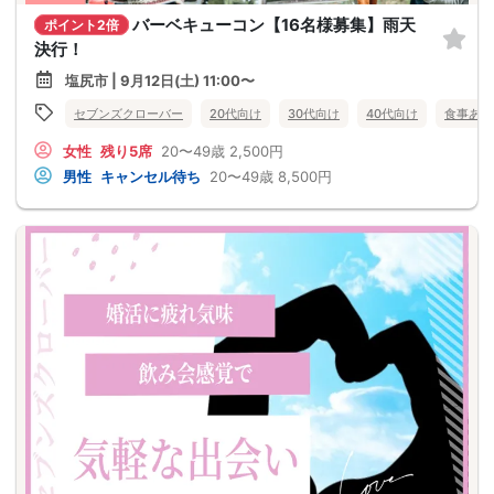
バーベキューコン【16名様募集】雨天
ポイント2倍
決行！
塩尻市 | 9月12日(土) 11:00〜
セブンズクローバー
20代向け
30代向け
40代向け
食事あり
女性
残り5席
20〜49歳
2,500円
男性
キャンセル待ち
20〜49歳
8,500円