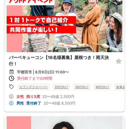
バーベキューコン【16名様募集】屋根つき！雨天決
行！
宇都宮市 | 8月9日(日) 11:00〜
受付終了まで30時間
セブンズクローバー
20代向け
30代向け
40代向け
食事あり
女性
残り3席
20〜49歳
2,500円
男性
受付終了
20〜49歳
8,500円