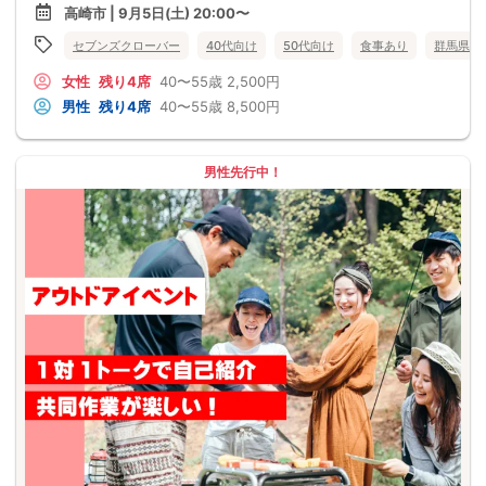
高崎市 | 9月5日(土) 20:00〜
セブンズクローバー
40代向け
50代向け
食事あり
群馬県
女性
残り4席
40〜55歳
2,500円
男性
残り4席
40〜55歳
8,500円
男性先行中！