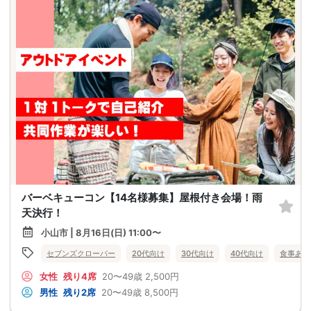
バーベキューコン【14名様募集】屋根付き会場！雨
天決行！
小山市 | 8月16日(日) 11:00〜
セブンズクローバー
20代向け
30代向け
40代向け
食事あり
女性
残り4席
20〜49歳
2,500円
男性
残り2席
20〜49歳
8,500円