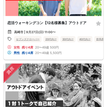
恋活ウォーキングコン【12名様募集】アウトドア
高崎市 | 9月27日(日) 11:00〜
セブンズクローバー
20代向け
30代向け
40代向け
群馬県
女性
残り4席
20〜49歳
500円
男性
残り4席
20〜49歳
5,500円
満席