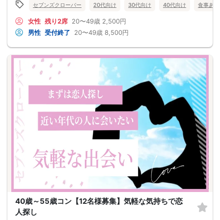
セブンズクローバー
20代向け
30代向け
40代向け
食事あり
女性
残り2席
20〜49歳
2,500円
男性
受付終了
20〜49歳
8,500円
40歳～55歳コン【12名様募集】気軽な気持ちで恋
人探し