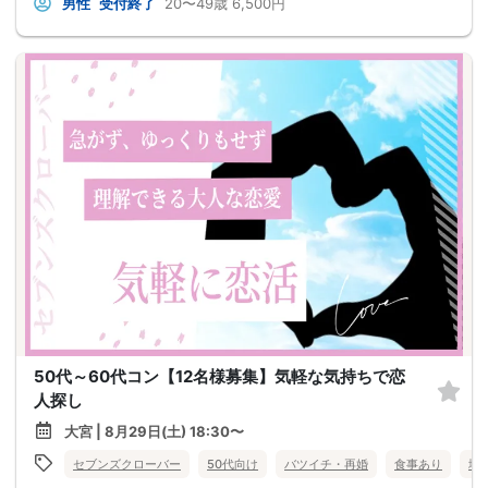
男性
受付終了
20〜49歳
6,500円
50代～60代コン【12名様募集】気軽な気持ちで恋
人探し
大宮 | 8月29日(土) 18:30〜
セブンズクローバー
50代向け
バツイチ・再婚
食事あり
埼