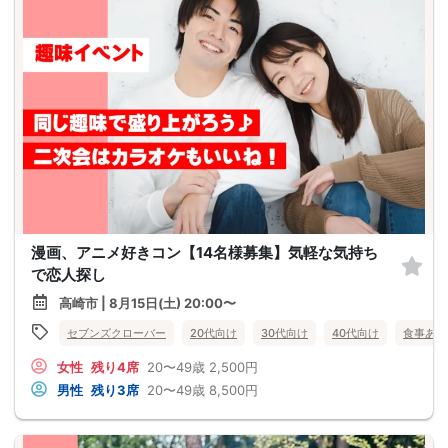
漫画、アニメ好きコン【14名様募集】気軽な気持ち
で恋人探し
高崎市 | 8月15日(土) 20:00〜
セブンズクローバー
20代向け
30代向け
40代向け
食事あり
女性
残り4席
20〜49歳
2,500円
男性
残り3席
20〜49歳
8,500円