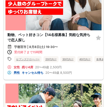
動物、ペット好きコン【14名様募集】気軽な気持ち
で恋人探し
宇都宮市 | 8月8日(土) 19:30〜
受付終了まで15時間
セブンズクローバー
20代向け
30代向け
40代向け
食事あり
女性
残り4席
20〜49歳
2,500円
男性
キャンセル待ち
20〜49歳
8,500円