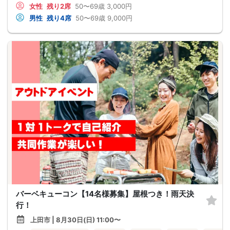
女性
残り2席
50〜69歳
3,000円
男性
残り4席
50〜69歳
9,000円
バーベキューコン【14名様募集】屋根つき！雨天決
行！
上田市 | 8月30日(日) 11:00〜