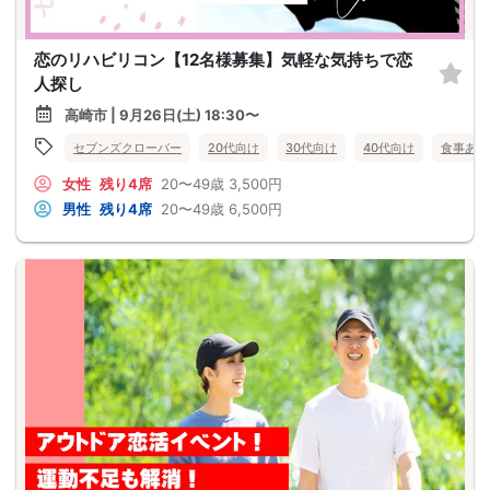
恋のリハビリコン【12名様募集】気軽な気持ちで恋
人探し
高崎市 | 9月26日(土) 18:30〜
セブンズクローバー
20代向け
30代向け
40代向け
食事あり
女性
残り4席
20〜49歳
3,500円
男性
残り4席
20〜49歳
6,500円