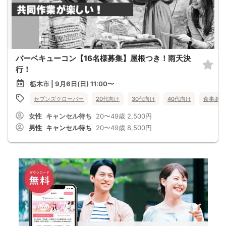
バーベキューコン【16名様募集】屋根つき！雨天決
行！
栃木市 | 9月6日(日) 11:00〜
セブンズクローバー
20代向け
30代向け
40代向け
食事あり
女性
キャンセル待ち
20〜49歳
2,500円
男性
キャンセル待ち
20〜49歳
8,500円