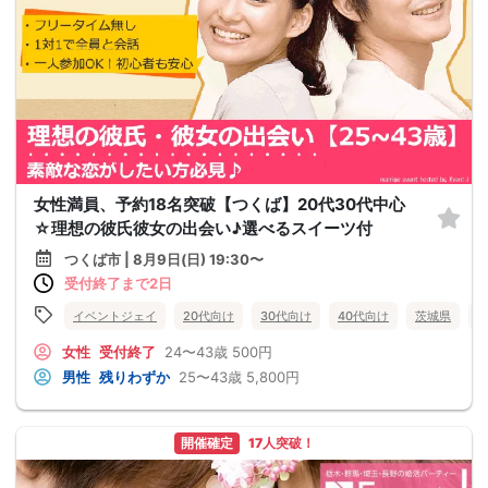
女性満員、予約18名突破【つくば】20代30代中心
☆理想の彼氏彼女の出会い♪選べるスイーツ付
つくば市 | 8月9日(日) 19:30〜
受付終了まで2日
イベントジェイ
20代向け
30代向け
40代向け
茨城県
女性
受付終了
24〜43歳
500円
男性
残りわずか
25〜43歳
5,800円
開催確定
17人突破！