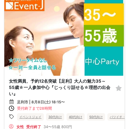
女性満員、予約12名突破【足利】大人の魅力35～
55歳☆一人参加中心『じっくり話せる☆理想の出会
い』
足利市 | 8月8日(土) 18:15〜
受付終了まで28時間
イベントジェイ
30代向け
40代向け
50代向け
バツイチ・再
女性
受付終了
34〜55歳
800円