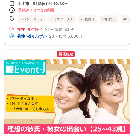
小山市 | 8月8日(土) 19:30〜
受付終了まで29時間
イベントジェイ
ハイステータス
20代向け
30代向け
40代
女性
受付終了
27〜45歳
500円
男性
残りわずか
28〜45歳
5,800円
開催確定