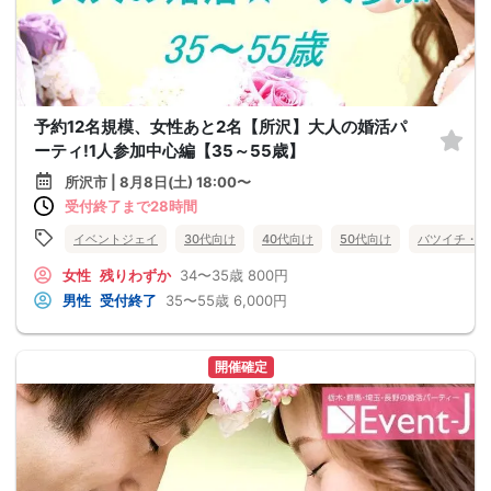
予約12名規模、女性あと2名【所沢】大人の婚活パ
ーティ!1人参加中心編【35～55歳】
所沢市 | 8月8日(土) 18:00〜
受付終了まで28時間
イベントジェイ
30代向け
40代向け
50代向け
バツイチ・再
女性
残りわずか
34〜35歳
800円
男性
受付終了
35〜55歳
6,000円
開催確定