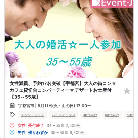
女性満員、予約17名突破【宇都宮】大人の街コン☆
カフェ貸切合コンパーティー☆デザートお土産付
【35～55歳】
宇都宮市 | 8月11日(火・山の日) 17:00〜
イベントジェイ
ハイステータス
30代向け
40代向け
50代
女性
受付終了
34〜55歳
2,500円
男性
残りわずか
35〜55歳
6,500円