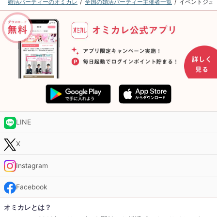
婚活パーティーのオミカレ
全国の婚活パーティー主催者一覧
イベントジェ
LINE
X
Instagram
Facebook
オミカレとは？