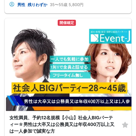
男性
残りわずか
35〜55歳
5,800円
開催確定
女性満員、予約12名規模【小山】社会人BIGパーテ
ィー☆男性は大卒又は公務員又は年収400万以上又
は一人参加で誠実な方