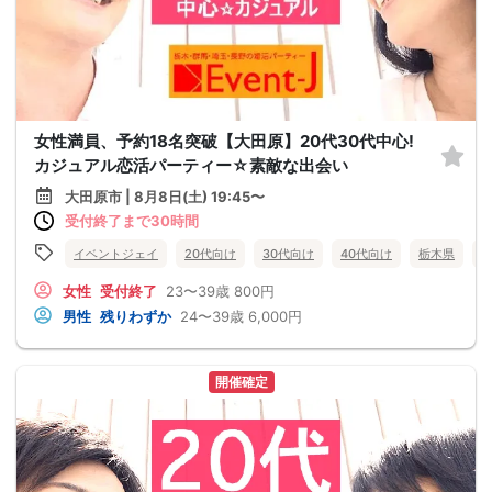
女性満員、予約18名突破【大田原】20代30代中心!
カジュアル恋活パーティー☆素敵な出会い
大田原市 | 8月8日(土) 19:45〜
受付終了まで30時間
イベントジェイ
20代向け
30代向け
40代向け
栃木県
女性
受付終了
23〜39歳
800円
男性
残りわずか
24〜39歳
6,000円
開催確定