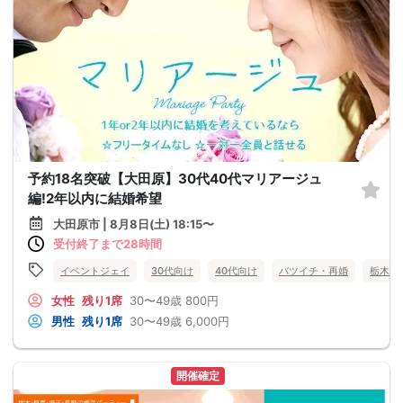
予約18名突破【大田原】30代40代マリアージュ
編!2年以内に結婚希望
大田原市 | 8月8日(土) 18:15〜
受付終了まで28時間
イベントジェイ
30代向け
40代向け
バツイチ・再婚
栃木県
女性
残り1席
30〜49歳
800円
男性
残り1席
30〜49歳
6,000円
開催確定