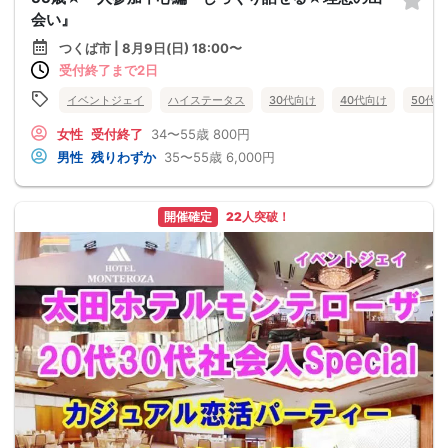
会い』
つくば市 | 8月9日(日) 18:00〜
受付終了まで2日
イベントジェイ
ハイステータス
30代向け
40代向け
50代
女性
受付終了
34〜55歳
800円
男性
残りわずか
35〜55歳
6,000円
開催確定
22人突破！