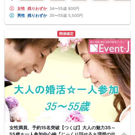
女性
残りわずか
34〜55歳
800円
男性
残りわずか
35〜55歳
5,500円
開催確定
女性満員、予約15名突破【つくば】大人の魅力35～
55歳☆一人参加中心編『じっくり話せる☆理想の出