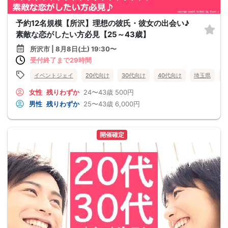
予約12名規模【所沢】理想の彼氏・彼女の出会い♪
素敵な恋がしたい方必見【25～43歳】
所沢市 | 8月8日(土) 19:30〜
受付終了まで29時間
イベントジェイ
20代向け
30代向け
40代向け
埼玉県
女性
残りわずか
24〜43歳
500円
男性
残りわずか
25〜43歳
6,000円
開催確定