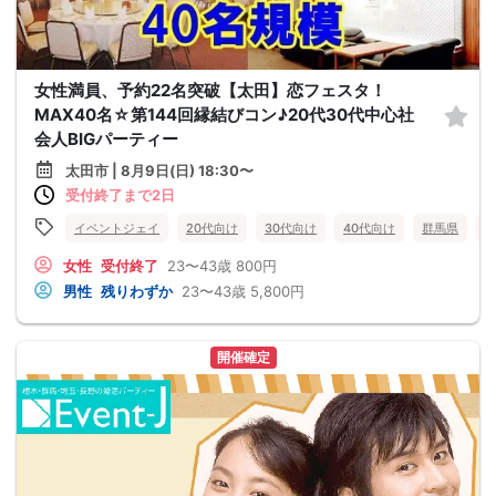
女性満員、予約22名突破【太田】恋フェスタ！
MAX40名☆第144回縁結びコン♪20代30代中心社
会人BIGパーティー
太田市 | 8月9日(日) 18:30〜
受付終了まで2日
イベントジェイ
20代向け
30代向け
40代向け
群馬県
女性
受付終了
23〜43歳
800円
男性
残りわずか
23〜43歳
5,800円
開催確定