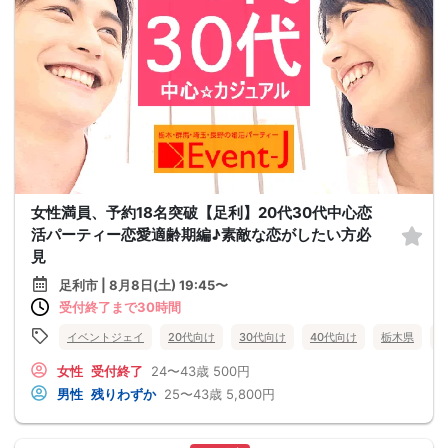
女性満員、予約18名突破【足利】20代30代中心恋
活パーティー恋愛適齢期編♪素敵な恋がしたい方必
見
足利市 | 8月8日(土) 19:45〜
受付終了まで30時間
イベントジェイ
20代向け
30代向け
40代向け
栃木県
女性
受付終了
24〜43歳
500円
男性
残りわずか
25〜43歳
5,800円