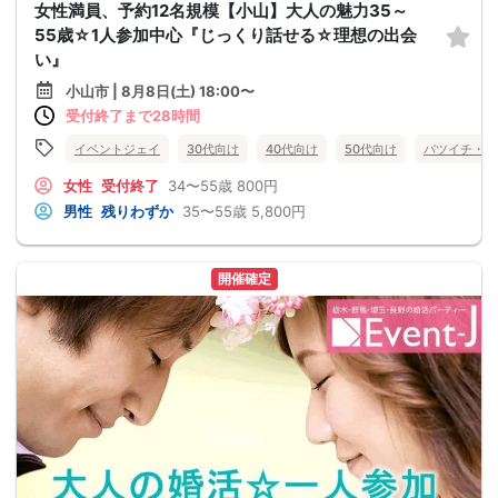
女性満員、予約12名規模【小山】大人の魅力35～
55歳☆1人参加中心『じっくり話せる☆理想の出会
い』
小山市 | 8月8日(土) 18:00〜
受付終了まで28時間
イベントジェイ
30代向け
40代向け
50代向け
バツイチ・再
女性
受付終了
34〜55歳
800円
男性
残りわずか
35〜55歳
5,800円
開催確定