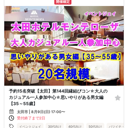
開催確定
予約15名突破【太田】第144回縁結びコン☆大人の
カジュアル一人参加中心☆思いやりがある男女編
【35～55歳】
太田市 | 8月9日(日) 17:00〜
受付終了まで2日
イベントジェイ
30代向け
40代向け
50代向け
バツイチ・再