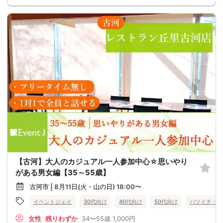
【古河】大人のカジュアル一人参加中心☆思いやり
がある男女編【35～55歳】
古河市 | 8月11日(火・山の日) 18:00〜
イベントジェイ
30代向け
40代向け
50代向け
バツイチ・再
女性
残りわずか
34〜55歳
1,000円