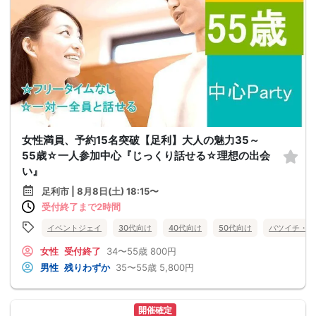
女性満員、予約15名突破【足利】大人の魅力35～
55歳☆一人参加中心『じっくり話せる☆理想の出会
い』
足利市 | 8月8日(土) 18:15〜
受付終了まで2時間
イベントジェイ
30代向け
40代向け
50代向け
バツイチ・再
女性
受付終了
34〜55歳
800円
男性
残りわずか
35〜55歳
5,800円
開催確定