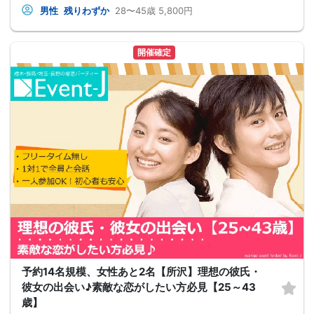
男性
残りわずか
28〜45歳
5,800円
開催確定
予約14名規模、女性あと2名【所沢】理想の彼氏・
彼女の出会い♪素敵な恋がしたい方必見【25～43
歳】