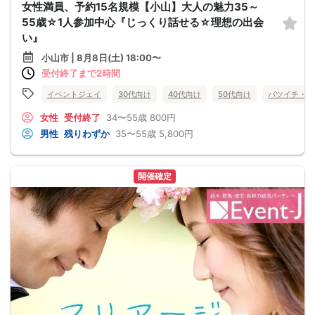
女性満員、予約15名規模【小山】大人の魅力35～
55歳☆1人参加中心『じっくり話せる☆理想の出会
い』
小山市 | 8月8日(土) 18:00〜
受付終了まで2時間
イベントジェイ
30代向け
40代向け
50代向け
バツイチ・再
女性
受付終了
34〜55歳
800円
男性
残りわずか
35〜55歳
5,800円
開催確定