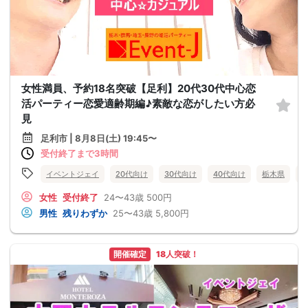
女性満員、予約18名突破【足利】20代30代中心恋
活パーティー恋愛適齢期編♪素敵な恋がしたい方必
見
足利市 | 8月8日(土) 19:45〜
受付終了まで3時間
イベントジェイ
20代向け
30代向け
40代向け
栃木県
女性
受付終了
24〜43歳
500円
男性
残りわずか
25〜43歳
5,800円
開催確定
18人突破！