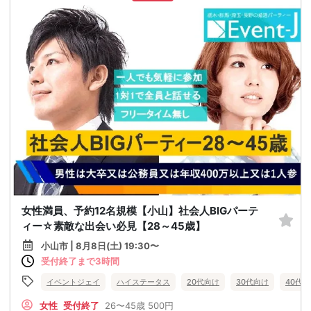
女性満員、予約12名規模【小山】社会人BIGパーテ
ィー☆素敵な出会い必見【28～45歳】
小山市 | 8月8日(土) 19:30〜
受付終了まで3時間
イベントジェイ
ハイステータス
20代向け
30代向け
40代
女性
受付終了
26〜45歳
500円