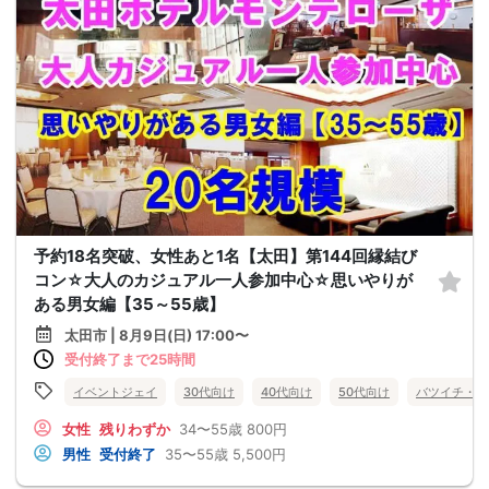
予約18名突破、女性あと1名【太田】第144回縁結び
コン☆大人のカジュアル一人参加中心☆思いやりが
ある男女編【35～55歳】
太田市 | 8月9日(日) 17:00〜
受付終了まで25時間
イベントジェイ
30代向け
40代向け
50代向け
バツイチ・再
女性
残りわずか
34〜55歳
800円
男性
受付終了
35〜55歳
5,500円