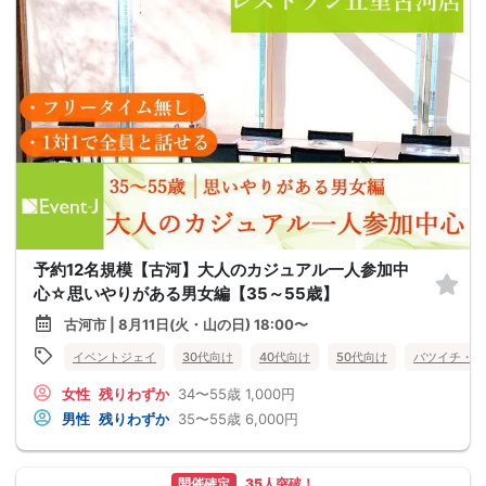
予約12名規模【古河】大人のカジュアル一人参加中
心☆思いやりがある男女編【35～55歳】
古河市 | 8月11日(火・山の日) 18:00〜
イベントジェイ
30代向け
40代向け
50代向け
バツイチ・再
女性
残りわずか
34〜55歳
1,000円
男性
残りわずか
35〜55歳
6,000円
開催確定
35人突破！