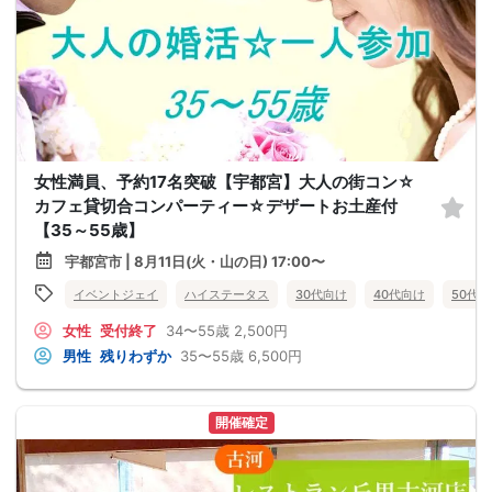
女性満員、予約17名突破【宇都宮】大人の街コン☆
カフェ貸切合コンパーティー☆デザートお土産付
【35～55歳】
宇都宮市 | 8月11日(火・山の日) 17:00〜
イベントジェイ
ハイステータス
30代向け
40代向け
50代
女性
受付終了
34〜55歳
2,500円
男性
残りわずか
35〜55歳
6,500円
開催確定