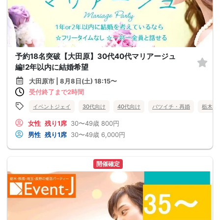
予約18名突破【大田原】30代40代マリアージュ
編!2年以内に結婚希望
大田原市 | 8月8日(土) 18:15〜
受付終了まで2時間
イベントジェイ
30代向け
40代向け
バツイチ・再婚
栃木県
女性
残り1席
30〜49歳
800円
男性
残り1席
30〜49歳
6,000円
開催確定