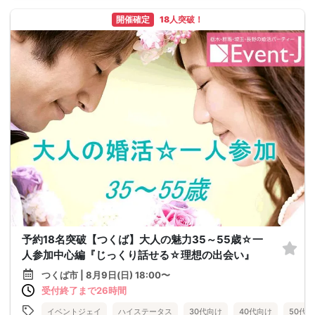
開催確定
18人突破！
予約18名突破【つくば】大人の魅力35～55歳☆一
人参加中心編『じっくり話せる☆理想の出会い』
つくば市 | 8月9日(日) 18:00〜
受付終了まで26時間
イベントジェイ
ハイステータス
30代向け
40代向け
50代