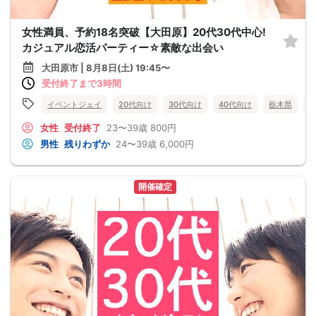
女性満員、予約18名突破【大田原】20代30代中心!
カジュアル恋活パーティー☆素敵な出会い
大田原市 | 8月8日(土) 19:45〜
受付終了まで3時間
イベントジェイ
20代向け
30代向け
40代向け
栃木県
女性
受付終了
23〜39歳
800円
男性
残りわずか
24〜39歳
6,000円
開催確定