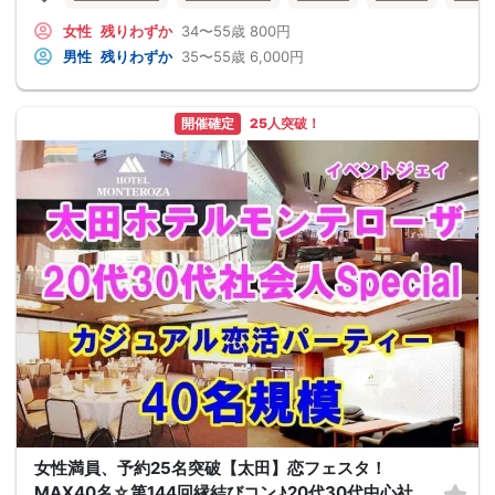
女性
残りわずか
34〜55歳
800円
男性
残りわずか
35〜55歳
6,000円
開催確定
25人突破！
女性満員、予約25名突破【太田】恋フェスタ！
MAX40名☆第144回縁結びコン♪20代30代中心社