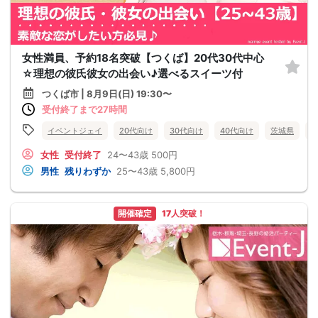
女性満員、予約18名突破【つくば】20代30代中心
☆理想の彼氏彼女の出会い♪選べるスイーツ付
つくば市 | 8月9日(日) 19:30〜
受付終了まで27時間
イベントジェイ
20代向け
30代向け
40代向け
茨城県
女性
受付終了
24〜43歳
500円
男性
残りわずか
25〜43歳
5,800円
開催確定
17人突破！