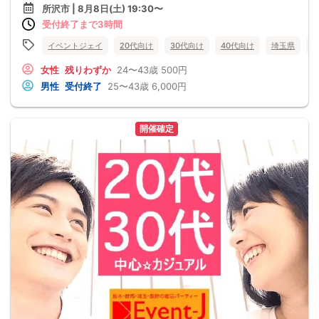
所沢市 | 8月8日(土) 19:30〜
受付終了まで3時間
イベントジェイ
20代向け
30代向け
40代向け
埼玉県
女性
残りわずか
24〜43歳
500円
男性
受付終了
25〜43歳
6,000円
開催確定