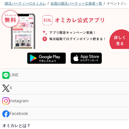
婚活パーティーのオミカレ
全国の婚活パーティー主催者一覧
イベントジェ
LINE
X
Instagram
Facebook
オミカレとは？