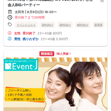
会人BIGパーティー
太田市 | 8月9日(日) 18:30〜
受付終了まで26時間
イベントジェイ
20代向け
30代向け
40代向け
群馬県
女性
受付終了
23〜43歳
800円
男性
残りわずか
23〜43歳
5,800円
開催確定
18人突破！