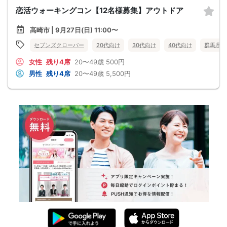
恋活ウォーキングコン【12名様募集】アウトドア
高崎市 | 9月27日(日) 11:00〜
セブンズクローバー
20代向け
30代向け
40代向け
群馬県
女性
残り4席
20〜49歳
500円
男性
残り4席
20〜49歳
5,500円