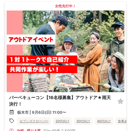
女性先行中！
バーベキューコン【16名様募集】アウトドア★雨天
決行！
栃木市 | 9月6日(日) 11:00〜
セブンズクローバー
20代向け
30代向け
40代向け
食事あり
女性
残り4席
20〜49歳
2,500円