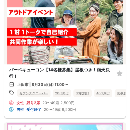
バーベキューコン【14名様募集】屋根つき！雨天決
行！
上田市 | 8月30日(日) 11:00〜
セブンズクローバー
20代向け
30代向け
40代向け
食事あり
女性
残り2席
20〜49歳
2,500円
男性
受付終了
20〜49歳
8,500円