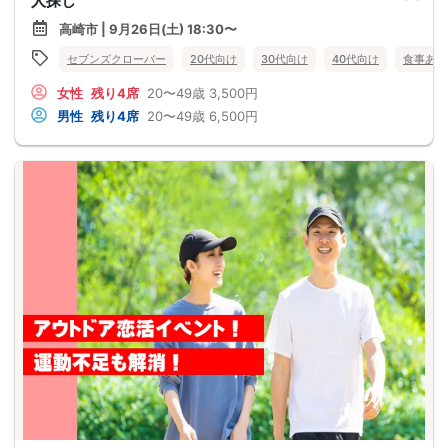
人探し
高崎市 | 9月26日(土) 18:30〜
セブンズクローバー
20代向け
30代向け
40代向け
食事あり
女性
残り4席
20〜49歳
3,500円
男性
残り4席
20〜49歳
6,500円