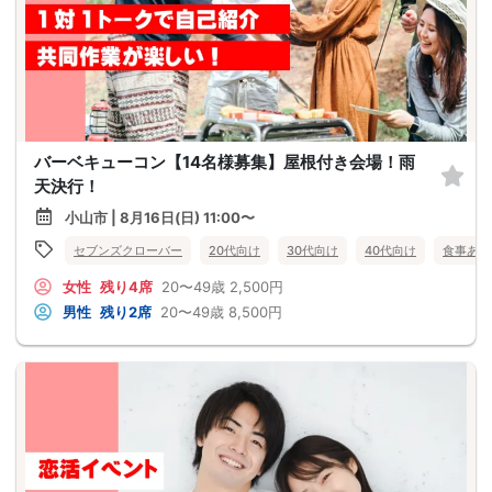
バーベキューコン【14名様募集】屋根付き会場！雨
天決行！
小山市 | 8月16日(日) 11:00〜
セブンズクローバー
20代向け
30代向け
40代向け
食事あり
女性
残り4席
20〜49歳
2,500円
男性
残り2席
20〜49歳
8,500円