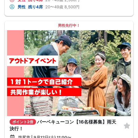
男性
残り4席
20〜49歳
8,500円
男性先行中！
バーベキューコン【16名様募集】雨天
ポイント2倍
決行！
塩尻市 | 9月12日(土) 11:00〜