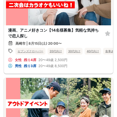
漫画、アニメ好きコン【14名様募集】気軽な気持ち
で恋人探し
高崎市 | 8月15日(土) 20:00〜
セブンズクローバー
20代向け
30代向け
40代向け
食事あり
女性
残り4席
20〜49歳
2,500円
男性
残り3席
20〜49歳
8,500円