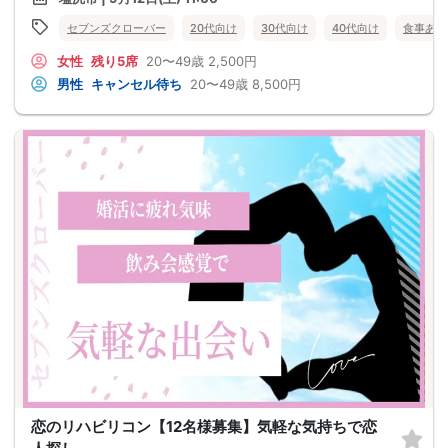
セブンズクローバー
20代向け
30代向け
40代向け
食事あり
女性
残り5席
20〜49歳
2,500円
男性
キャンセル待ち
20〜49歳
8,500円
恋のリハビリコン【12名様募集】気軽な気持ちで恋