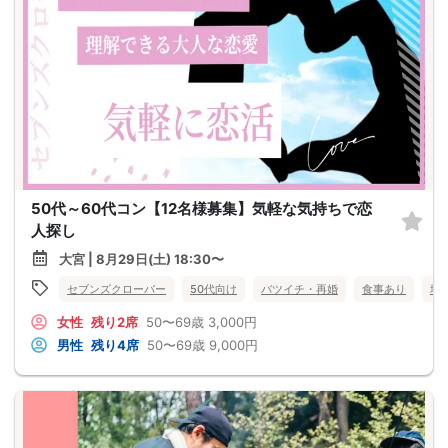
50代～60代コン【12名様募集】気軽な気持ちで恋
人探し
大宮 | 8月29日(土) 18:30〜
セブンズクローバー
50代向け
バツイチ・再婚
食事あり
埼
女性
残り2席
50〜69歳
3,000円
男性
残り4席
50〜69歳
9,000円