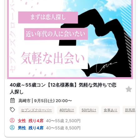
40歳～55歳コン【12名様募集】気軽な気持ちで恋
人探し
高崎市 | 9月5日(土) 20:00〜
セブンズクローバー
40代向け
50代向け
食事あり
群馬県
女性
残り4席
40〜55歳
2,500円
男性
残り4席
40〜55歳
8,500円