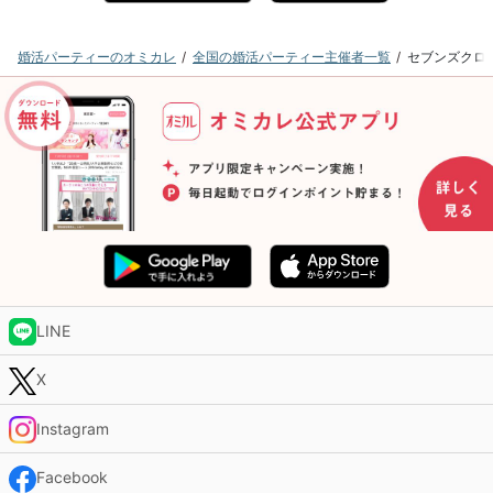
婚活パーティーのオミカレ
全国の婚活パーティー主催者一覧
セブンズクロ
LINE
X
Instagram
Facebook