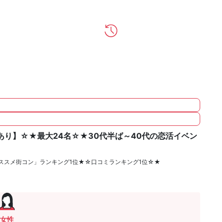
あり】☆★最大24名☆★30代半ば～40代の恋活イベン
ススメ街コン」ランキング1位★☆口コミランキング1位☆★
女性