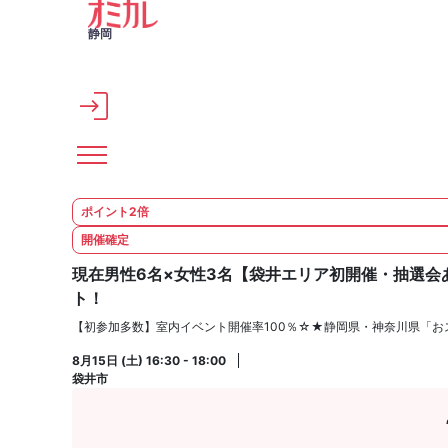
メインコンテンツへスキップ
静岡
ポイント2倍
開催確定
現在男性6名×女性3名【袋井エリア初開催・抽選会
ト！
【初参加多数】室内イベント開催率100％☆★静岡県・神奈川県「お
8月15日 (土) 16:30 - 18:00
袋井市