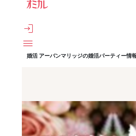
メインコンテンツへスキップ
婚活 アーバンマリッジの婚活パーティー情