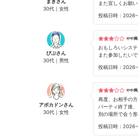
まき
さん
また宜しくお願い
30代｜女性
投稿日時：2026-
やや満
おもしろいシステ
ぴぷ
さん
また参加したいで
30代｜男性
投稿日時：2026-
やや満
再度、お相手の方
アボカドン
さん
パーティ終了後、
30代｜女性
別の場所で会う形
投稿日時：2026