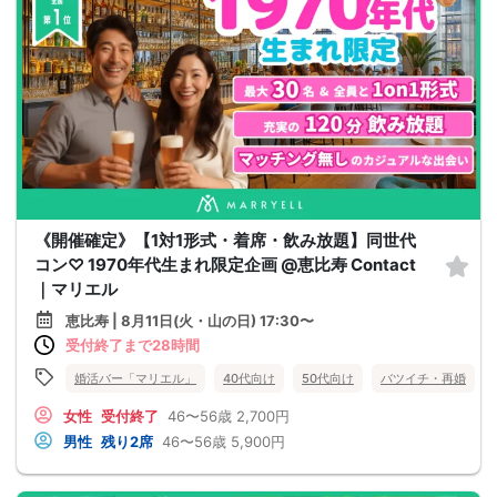
《開催確定》【1対1形式・着席・飲み放題】同世代
コン♡ 1970年代生まれ限定企画 @恵比寿 Contact
｜マリエル
恵比寿 | 8月11日(火・山の日) 17:30〜
受付終了まで28時間
婚活バー「マリエル」
40代向け
50代向け
バツイチ・再婚
女性
受付終了
46〜56歳
2,700円
男性
残り2席
46〜56歳
5,900円