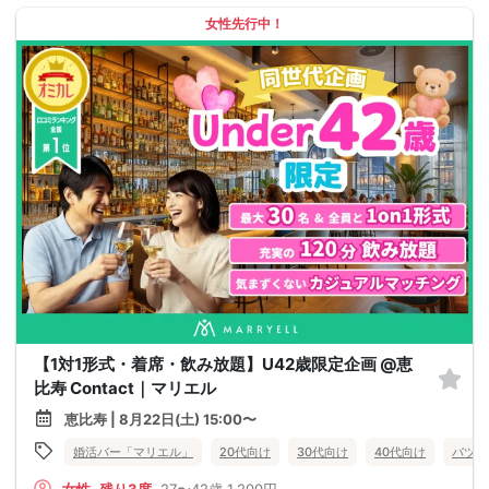
女性先行中！
【1対1形式・着席・飲み放題】U42歳限定企画 @恵
比寿 Contact｜マリエル
恵比寿 | 8月22日(土) 15:00〜
婚活バー「マリエル」
20代向け
30代向け
40代向け
バツイ
女性
残り3席
27〜42歳
1,200円