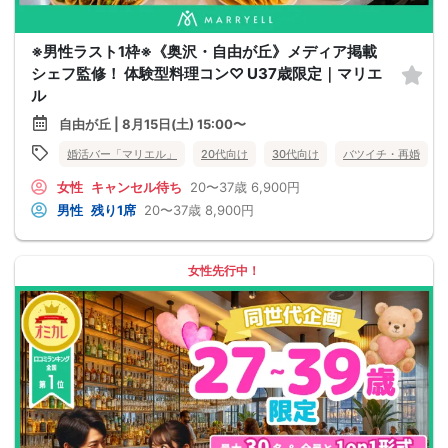
※男性ラスト1枠※《奥沢・自由が丘》メディア掲載
シェフ監修！ 体験型料理コン♡ U37歳限定｜マリエ
ル
自由が丘 | 8月15日(土) 15:00〜
婚活バー「マリエル」
20代向け
30代向け
バツイチ・再婚
女性
キャンセル待ち
20〜37歳
6,900円
男性
残り1席
20〜37歳
8,900円
女性先行中！