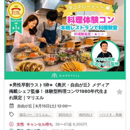
※男性早割ラスト1枠※《奥沢・自由が丘》メディア
掲載シェフ監修！ 体験型料理コン♡1980年代生ま
れ限定｜マリエル
自由が丘 | 8月15日(土) 12:00〜
婚活バー「マリエル」
30代向け
40代向け
バツイチ・再婚
女性
キャンセル待ち
36〜47歳
6,900円