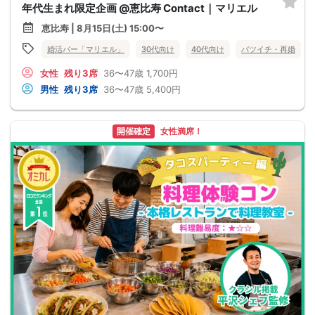
年代生まれ限定企画 @恵比寿 Contact｜マリエル
恵比寿 | 8月15日(土) 15:00〜
婚活バー「マリエル」
30代向け
40代向け
バツイチ・再婚
女性
残り3席
36〜47歳
1,700円
男性
残り3席
36〜47歳
5,400円
開催確定
女性満席！