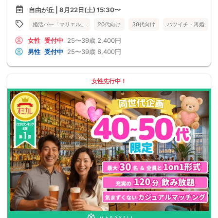
自由が丘 | 8月22日(土) 15:30〜
婚活バー「マリエル」
20代向け
30代向け
バツイチ・再婚
女性
受付中
25〜39歳
2,400円
男性
受付中
25〜39歳
6,400円
女性先行中！