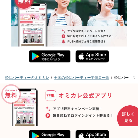
婚活パーティーのオミカレ
全国の婚活パーティー主催者一覧
婚活バー「マ