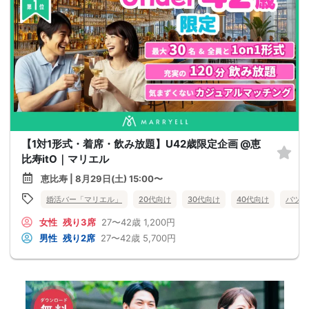
【1対1形式・着席・飲み放題】U42歳限定企画 @恵
比寿itO｜マリエル
恵比寿 | 8月29日(土) 15:00〜
婚活バー「マリエル」
20代向け
30代向け
40代向け
バツイ
女性
残り3席
27〜42歳
1,200円
男性
残り2席
27〜42歳
5,700円