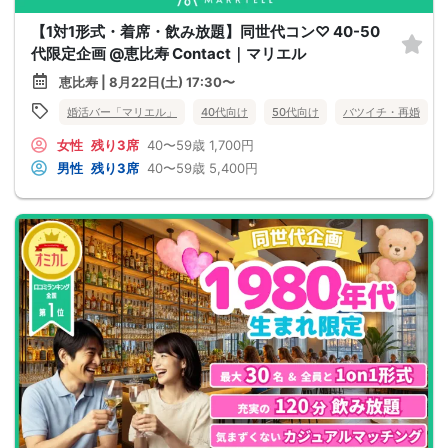
【1対1形式・着席・飲み放題】同世代コン♡ 40-50
代限定企画 @恵比寿 Contact｜マリエル
恵比寿 | 8月22日(土) 17:30〜
婚活バー「マリエル」
40代向け
50代向け
バツイチ・再婚
女性
残り3席
40〜59歳
1,700円
男性
残り3席
40〜59歳
5,400円