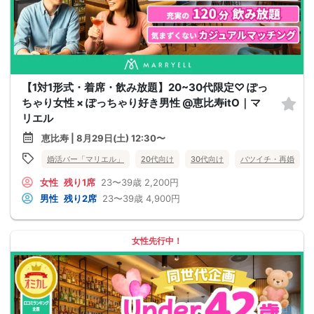
【1対1形式・着席・飲み放題】20~30代限定♡ ぽっ
ちゃり女性 × ぽっちゃり好き男性 @恵比寿itO｜マ
リエル
恵比寿 | 8月29日(土) 12:30〜
婚活バー「マリエル」
20代向け
30代向け
バツイチ・再婚
女性
残り1席
23〜39歳
2,200円
男性
残り2席
23〜39歳
4,900円
女性先行中！