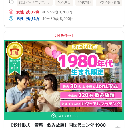
婚活バー「マリエル」
40代向け
50代向け
バツイチ・再婚
女性
残り2席
40〜59歳
1,700円
男性
残り3席
40〜59歳
5,400円
女性先行中！
【1対1形式・着席・飲み放題】同世代コン♡ 1980