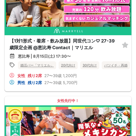
【1対1形式・着席・飲み放題】同世代コン♡ 27-39
歳限定企画 @恵比寿 Contact｜マリエル
恵比寿 | 8月15日(土) 17:30〜
婚活バー「マリエル」
20代向け
30代向け
バツイチ・再婚
女性
残り2席
27〜39歳
1,200円
男性
残り2席
27〜39歳
5,700円
女性先行中！