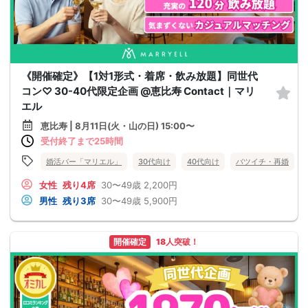
《開催確定》【1対1形式・着席・飲み放題】同世代
コン♡ 30-40代限定企画 @恵比寿 Contact｜マリ
エル
恵比寿 | 8月11日(火・山の日) 15:00〜
受付終了まで25時間
婚活バー「マリエル」
30代向け
40代向け
バツイチ・再婚
女性
残り4席
30〜49歳
2,200円
男性
残り3席
30〜49歳
5,900円
開催確定
18人突破！