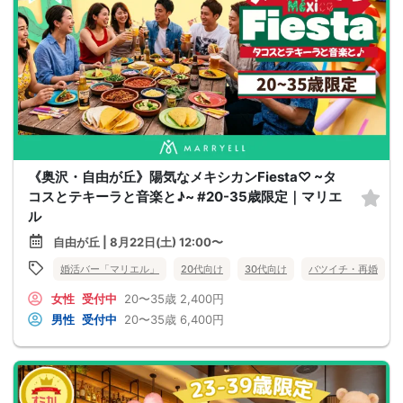
《奥沢・自由が丘》陽気なメキシカンFiesta♡ ~タ
コスとテキーラと音楽と♪~ #20-35歳限定｜マリエ
ル
自由が丘 | 8月22日(土) 12:00〜
婚活バー「マリエル」
20代向け
30代向け
バツイチ・再婚
女性
受付中
20〜35歳
2,400円
男性
受付中
20〜35歳
6,400円