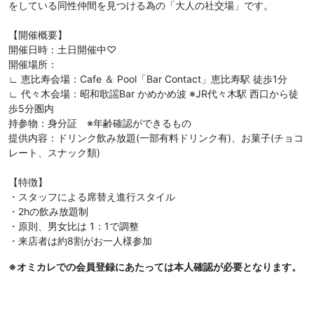
をしている同性仲間を見つける為の「大人の社交場」です。
【開催概要】
開催日時：土日開催中♡
開催場所：
∟ 恵比寿会場：Cafe ＆ Pool「Bar Contact」恵比寿駅 徒歩1分
∟ 代々木会場：昭和歌謡Bar かめかめ波 ※JR代々木駅 西口から徒
歩5分圏内
持参物：身分証 ※年齢確認ができるもの
提供内容：ドリンク飲み放題(一部有料ドリンク有)、お菓子(チョコ
レート、スナック類)
【特徴】
・スタッフによる席替え進行スタイル
・2hの飲み放題制
・原則、男女比は 1：1で調整
・来店者は約8割がお一人様参加
※オミカレでの会員登録にあたっては本人確認が必要となります。