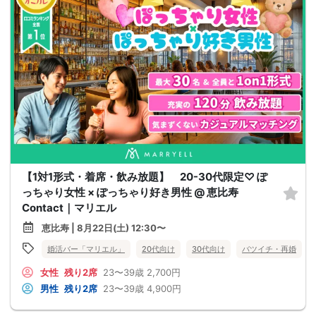
【1対1形式・着席・飲み放題】 20-30代限定♡ ぽ
っちゃり女性 × ぽっちゃり好き男性 @ 恵比寿
Contact｜マリエル
恵比寿 | 8月22日(土) 12:30〜
婚活バー「マリエル」
20代向け
30代向け
バツイチ・再婚
女性
残り2席
23〜39歳
2,700円
男性
残り2席
23〜39歳
4,900円