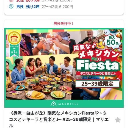
男性
残り2席
27〜42歳
6,200円
男性先行中！
《奥沢・自由が丘》陽気なメキシカンFiesta♡ ~タ
コスとテキーラと音楽と♪~ #25-39歳限定｜マリエ
ル