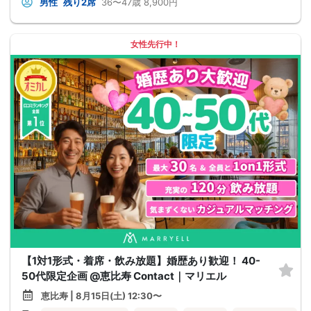
男性
残り2席
36〜47歳
8,900円
女性先行中！
【1対1形式・着席・飲み放題】婚歴あり歓迎！ 40-
50代限定企画 @恵比寿 Contact｜マリエル
恵比寿 | 8月15日(土) 12:30〜