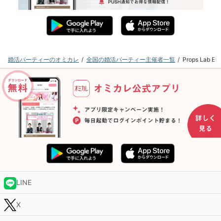
婚活パーティーのオミカレ
全国の婚活パーティー主催者一覧
Props La
LINE
X