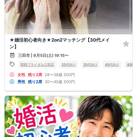
★婚活初心者向き★2on2マッチング【30代メイ
ン】
三田市 | 9月5日(土) 19:15〜
関西ブライダル三田店
20代向け
30代向け
40代向け
体験コ
女性
残り2席
28〜38歳
500円
男性
残り2席
30〜40歳
500円