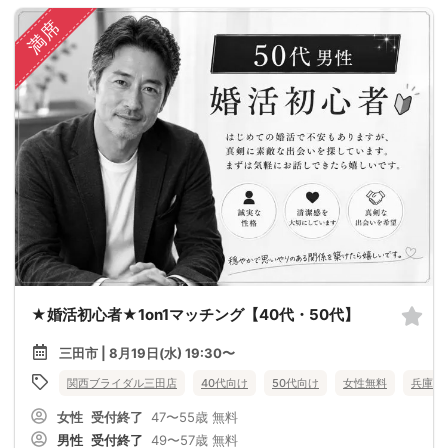
満席
★婚活初心者★1on1マッチング【40代・50代】
三田市 | 8月19日(水) 19:30〜
関西ブライダル三田店
40代向け
50代向け
女性無料
兵庫県
女性
受付終了
47〜55歳
無料
男性
受付終了
49〜57歳
無料