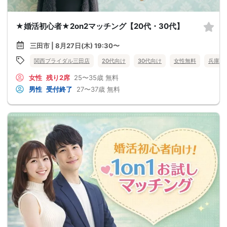
★婚活初心者★2on2マッチング【20代・30代】
三田市 | 8月27日(木) 19:30〜
関西ブライダル三田店
20代向け
30代向け
女性無料
兵庫県
女性
残り2席
25〜35歳
無料
男性
受付終了
27〜37歳
無料