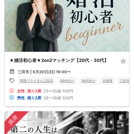
★婚活初心者★2on2マッチング【20代・30代】
三田市 | 9月20日(日) 19:00〜
関西ブライダル三田店
20代向け
30代向け
兵庫県
三田市
女性
残り2席
25〜35歳
500円
男性
残り2席
28〜38歳
500円
満席