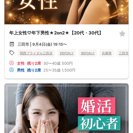
年上女性♡年下男性★2on2★【20代・30代】
三田市 | 9月4日(金) 19:15〜
関西ブライダル三田店
20代向け
30代向け
兵庫県
三田市
女性
残り2席
30〜40歳
500円
男性
残り2席
25〜35歳
1,500円