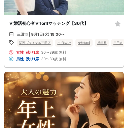
★婚活初心者★1on1マッチング【30代】
三田市 | 9月1日(火) 19:30〜
関西ブライダル三田店
30代向け
女性無料
兵庫県
三田市
女性
残り1席
30〜39歳
無料
男性
残り1席
30〜39歳
無料