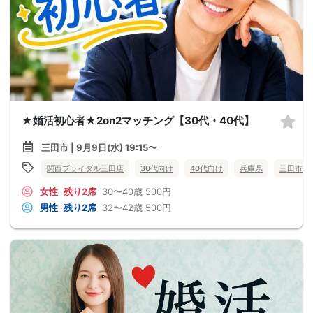
★婚活初心者★2on2マッチング【30代・40代】
三田市 | 9月9日(水) 19:15〜
関西ブライダル三田店
30代向け
40代向け
兵庫県
三田市
女性
残り2席
30〜40歳
500円
男性
残り2席
32〜42歳
500円