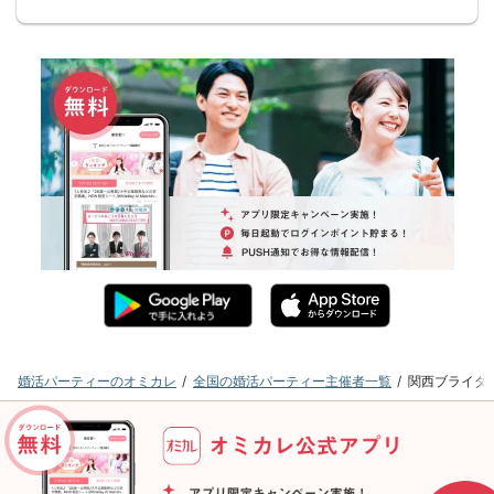
婚活パーティーのオミカレ
全国の婚活パーティー主催者一覧
関西ブライダ