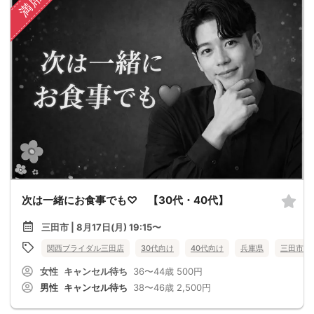
満席
次は一緒にお食事でも♡ 【30代・40代】
三田市 | 8月17日(月) 19:15〜
関西ブライダル三田店
30代向け
40代向け
兵庫県
三田市
女性
キャンセル待ち
36〜44歳
500円
男性
キャンセル待ち
38〜46歳
2,500円