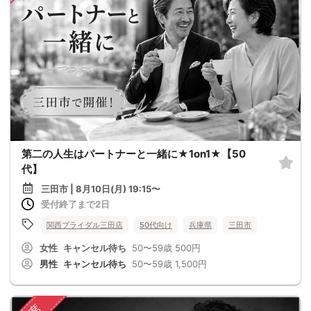
第二の人生はパートナーと一緒に★1on1★【50
代】
三田市 | 8月10日(月) 19:15〜
受付終了まで2日
関西ブライダル三田店
50代向け
兵庫県
三田市
女性
キャンセル待ち
50〜59歳
500円
男性
キャンセル待ち
50〜59歳
1,500円