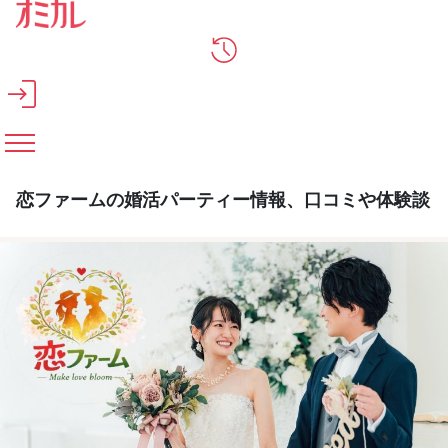
メインコンテンツへスキップ
恋ファームの婚活パーティー情報、口コミや体験談