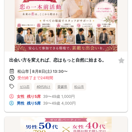
出会い方を変えれば、恋はもっと自然に始まる。
松山市 | 8月8日(土) 13:30〜
受付終了まで24時間
ゼロ恋
40代向け
愛媛県
松山市
女性
残り5席
39〜49歳
1,000円
男性
残り5席
39〜49歳
4,000円