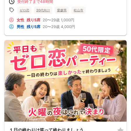
受付終了まで48時間
ゼロ恋
20代向け
愛媛県
松山市
女性
残り5席
20〜29歳
1,000円
男性
残り5席
20〜29歳
4,000円
１日の終わりは笑って終わりましょう。