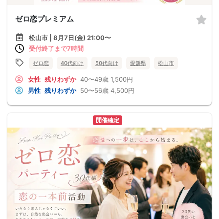
ゼロ恋プレミアム
松山市 | 8月7日(金) 21:00〜
受付終了まで7時間
ゼロ恋
40代向け
50代向け
愛媛県
松山市
女性
残りわずか
40〜49歳
1,500円
男性
残りわずか
50〜56歳
4,500円
開催確定