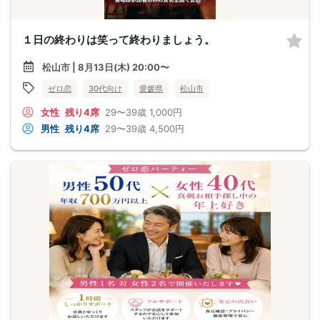
１日の終わりは笑って終わりましょう。
松山市 | 8月13日(木) 20:00〜
ゼロ恋
30代向け
愛媛県
松山市
女性
残り4席
29〜39歳
1,000円
男性
残り4席
29〜39歳
4,500円