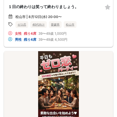
１日の終わりは笑って終わりましょう。
松山市 | 8月12日(水) 20:00〜
ゼロ恋
40代向け
愛媛県
松山市
女性
残り4席
39〜49歳
1,000円
男性
残り4席
39〜49歳
4,500円