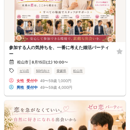
参加する人の気持ちを、一番に考えた婚活パーティ
ー
松山市 | 8月15日(土) 10:00〜
ゼロ恋
50代向け
愛媛県
松山市
女性
受付中
49〜59歳
1,000円
男性
受付中
49〜59歳
4,000円