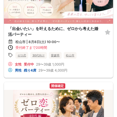
「出会いたい」を叶えるために、ゼロから考えた婚
活パーティー
松山市 | 8月8日(土) 10:00〜
受付終了まで20時間
ゼロ恋
30代向け
愛媛県
松山市
女性
受付中
29〜39歳
1,000円
男性
残り4席
29〜39歳
4,000円
開催確定