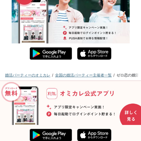
婚活パーティーのオミカレ
全国の婚活パーティー主催者一覧
ゼロ恋の婚活