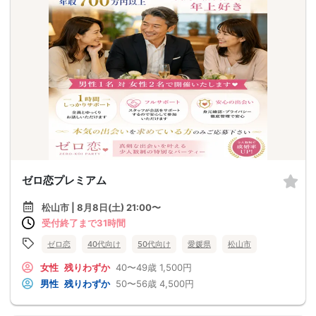
ゼロ恋プレミアム
松山市 | 8月8日(土) 21:00〜
受付終了まで31時間
ゼロ恋
40代向け
50代向け
愛媛県
松山市
女性
残りわずか
40〜49歳
1,500円
男性
残りわずか
50〜56歳
4,500円