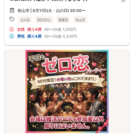
松山市 | 8月11日(火・山の日) 20:00〜
ゼロ恋
50代向け
愛媛県
松山市
女性
残り4席
49〜59歳
1,000円
男性
残り4席
49〜59歳
4,500円