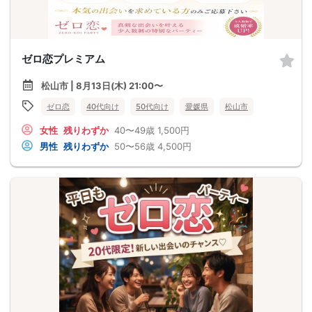
ゼロ恋プレミアム
松山市 | 8月13日(木) 21:00〜
ゼロ恋
40代向け
50代向け
愛媛県
松山市
女性
残りわずか
40〜49歳
1,500円
男性
残りわずか
50〜56歳
4,500円