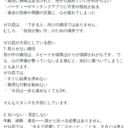
・婚活に興味はあるけれど、何から始めていいかわからない
・パーティーやマッチングアプリに不安や抵抗がある
・過去の失敗や周囲の言葉に、心が疲れてしまった
ゼロ恋は、「できる人」向けの婚活ではありません。
むしろ、「自信が無い方」のための場所です。
ゼロ恋が大切にしている想い
1. 焦らせない婚活
世の中の婚活は、スピードや成果ばかりが強調されがちです。 で
も、心の準備が整っていないまま進むと、余計に傷ついてしまうこ
ともあります。
ゼロ恋では、
・すぐに結果を求めない
・無理な行動を勧めない
・「今日は一歩も進めなくてもOK」
そんなスタンスを大切にしています。
2. 比べない・否定しない
年齢、経験、過去—— 誰かと比べる必要はありません。
ゼロ恋では、 「今まで恋愛してこなかった」ことを、欠点とは考え