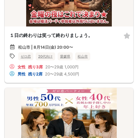
１日の終わりは笑って終わりましょう。
松山市 | 8月14日(金) 20:00〜
ゼロ恋
20代向け
愛媛県
松山市
女性
残り3席
20〜29歳
1,000円
男性
残り2席
20〜29歳
4,500円