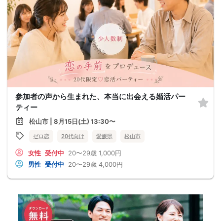
参加者の声から生まれた、本当に出会える婚活パー
ティー
松山市 | 8月15日(土) 13:30〜
ゼロ恋
20代向け
愛媛県
松山市
女性
受付中
20〜29歳
1,000円
男性
受付中
20〜29歳
4,000円