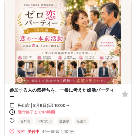
参加する人の気持ちを、一番に考えた婚活パーティ
ー
松山市 | 8月9日(日) 10:00〜
受付終了まで44時間
ゼロ恋
50代向け
愛媛県
松山市
女性
受付中
49〜59歳
1,000円