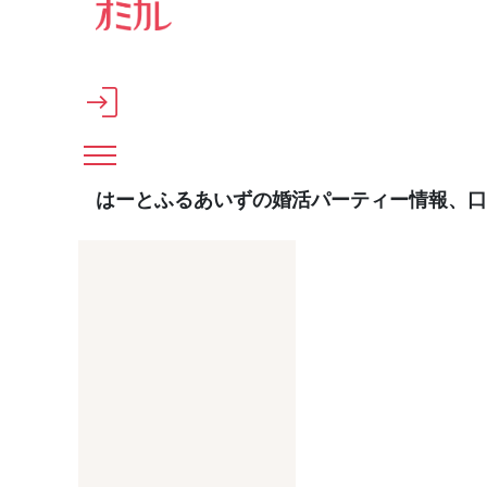
メインコンテンツへスキップ
はーとふるあいずの婚活パーティー情報、口