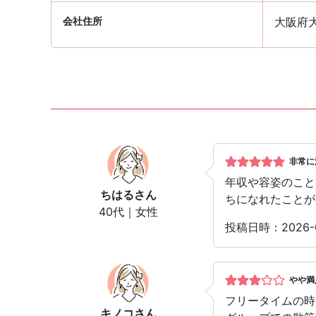
会社住所
大阪府大
非常に
年収や容姿のこと
ちはる
さん
ちになれたことが
40代｜女性
投稿日時：2026
やや満
フリータイムの時
キノコ
さん