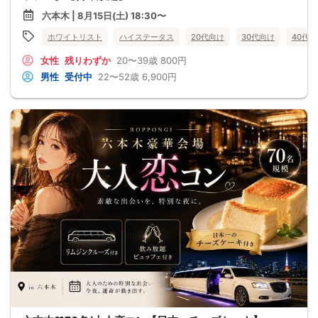
六本木 | 8月15日(土) 18:30〜
ホワイトリスト
ハイステータス
20代向け
30代向け
40代
女性
残りわずか
20〜39歳
800円
男性
受付中
22〜52歳
6,900円