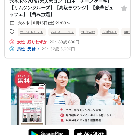
六本木♡70名/大人恋コン【日本一チーズケーキ】
【リムジンクルーズ】【高級ラウンジ】【豪華ビュ
ッフェ】【呑み放題】
六本木 | 8月15日(土) 21:00〜
ホワイトリスト
ハイステータス
20代向け
30代向け
40代
女性
残りわずか
20〜39歳
800円
男性
受付中
22〜52歳
6,900円