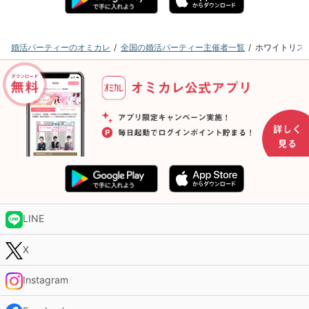
婚活パーティーのオミカレ
全国の婚活パーティー主催者一覧
ホワイトリス
LINE
X
Instagram