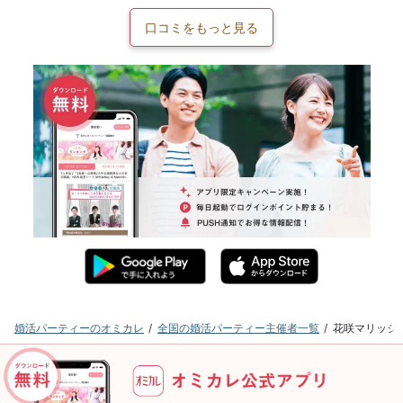
口コミをもっと見る
婚活パーティーのオミカレ
全国の婚活パーティー主催者一覧
花咲マリッジ