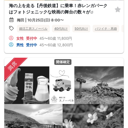
海の上を走る【丹後鉄道】に乗車！赤レンガパーク
はフォトジェニックな映画の舞台の数々が♫
梅田 | 10月25日(日) 8:00〜
婚活工房スノーベル
40代向け
50代向け
バツイチ・再婚
バ
女性
受付中
45〜60歳
11,800円
男性
受付中
45〜60歳
12,800円
開催確定
満席