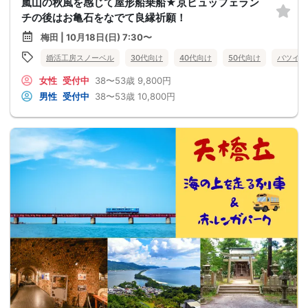
嵐山の秋風を感じて屋形船乗船★京ビュッフェラン
チの後はお亀石をなでて良縁祈願！
梅田 | 10月18日(日) 7:30〜
婚活工房スノーベル
30代向け
40代向け
50代向け
バツイチ
女性
受付中
38〜53歳
9,800円
男性
受付中
38〜53歳
10,800円