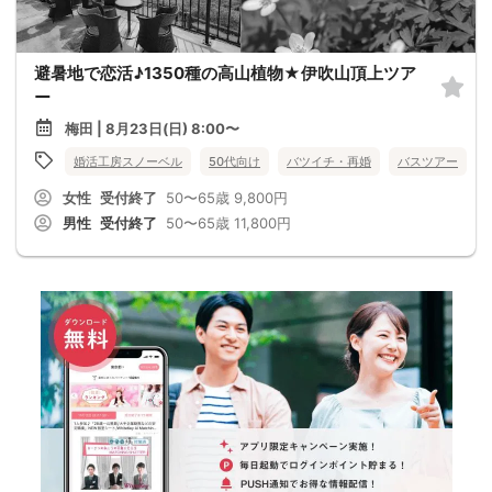
避暑地で恋活♪1350種の高山植物★伊吹山頂上ツア
ー
梅田 | 8月23日(日) 8:00〜
婚活工房スノーベル
50代向け
バツイチ・再婚
バスツアー
女性
受付終了
50〜65歳
9,800円
男性
受付終了
50〜65歳
11,800円