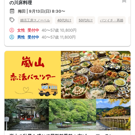
の川床料理
梅田 | 9月13日(日) 8:30〜
婚活工房スノーベル
40代向け
50代向け
バツイチ・再婚
バ
女性
受付中
40〜57歳
10,800円
男性
受付中
40〜57歳
11,800円