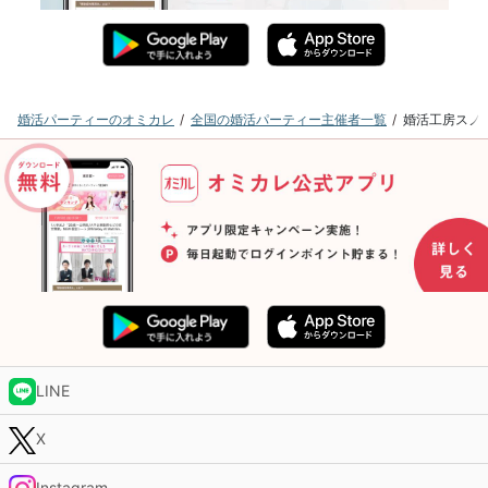
婚活パーティーのオミカレ
全国の婚活パーティー主催者一覧
婚活工房スノ
LINE
X
Instagram