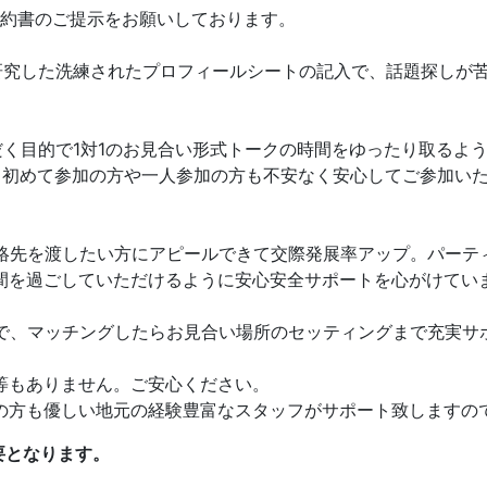
身誓約書のご提示をお願いしております。
に研究した洗練されたプロフィールシートの記入で、話題探しが
ただく目的で1対1のお見合い形式トークの時間をゆったり取る
、初めて参加の方や一人参加の方も不安なく安心してご参加いた
に連絡先を渡したい方にアピールできて交際発展率アップ。パー
間を過ごしていただけるように安心安全サポートを心がけてい
ートで、マッチングしたらお見合い場所のセッティングまで充実
等もありません。ご安心ください。
の方も優しい地元の経験豊富なスタッフがサポート致しますの
要となります。