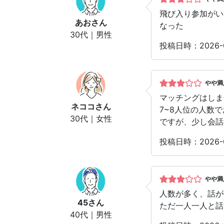
飛び入り参加がい
あお
さん
なった
30代｜男性
投稿日時：2026-0
やや満
マッチングはしま
ネココ
さん
7~8人位の人数
30代｜女性
ですが、少し会話
投稿日時：2026-0
やや満
人数が多く、話が
45
さん
ただ一人一人と話
40代｜男性