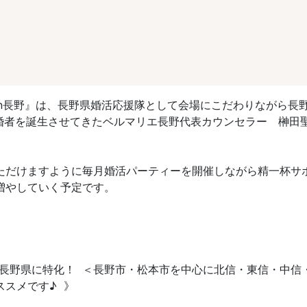
y in長野』は、長野県婚活応援隊として会場にこだわりながら
成婚者を誕生させてきたベルマリエ長野代表カウンセラー 榊田
ただけますように毎月婚活パーティーを開催しながら精一杯サ
増やしていく予定です。
エリアは長野県に特化！ ＜長野市・松本市を中心に北信・東信・
スメです♪ 》