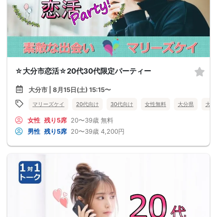
☆大分市恋活☆20代30代限定パーティー
大分市 | 8月15日(土) 15:15〜
マリーズケイ
20代向け
30代向け
女性無料
大分県
大分
女性
残り5席
20〜39歳
無料
男性
残り5席
20〜39歳
4,200円