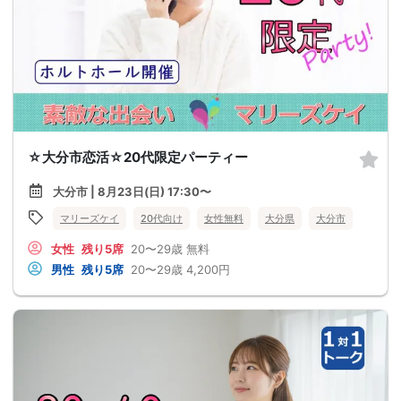
☆大分市恋活☆20代限定パーティー
大分市 | 8月23日(日) 17:30〜
マリーズケイ
20代向け
女性無料
大分県
大分市
女性
残り5席
20〜29歳
無料
男性
残り5席
20〜29歳
4,200円