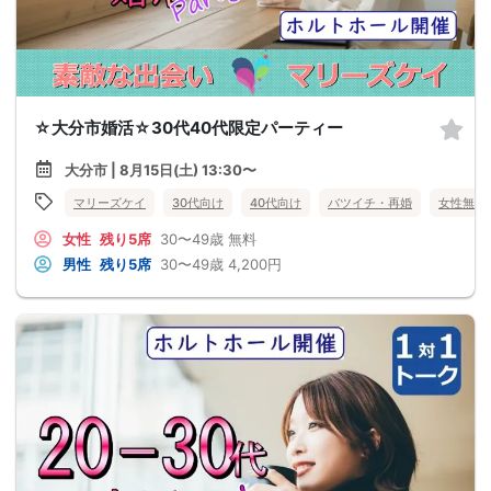
☆大分市婚活☆30代40代限定パーティー
大分市 | 8月15日(土) 13:30〜
マリーズケイ
30代向け
40代向け
バツイチ・再婚
女性無料
女性
残り5席
30〜49歳
無料
男性
残り5席
30〜49歳
4,200円