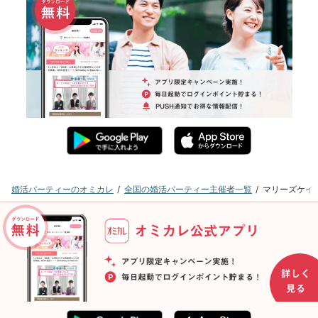
婚活パーティーのオミカレ
全国の婚活パーティー主催者一覧
マリーズケイ