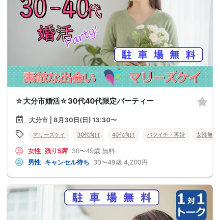
☆大分市婚活☆30代40代限定パーティー
大分市 | 8月30日(日) 13:30〜
マリーズケイ
30代向け
40代向け
バツイチ・再婚
女性無料
女性
残り5席
30〜49歳
無料
男性
キャンセル待ち
30〜49歳
4,200円