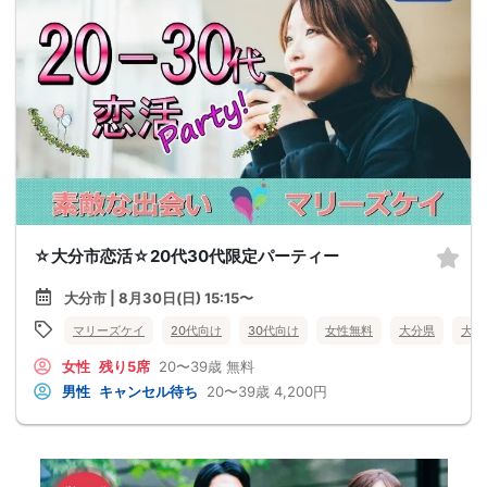
☆大分市恋活☆20代30代限定パーティー
大分市 | 8月30日(日) 15:15〜
マリーズケイ
20代向け
30代向け
女性無料
大分県
大分
女性
残り5席
20〜39歳
無料
男性
キャンセル待ち
20〜39歳
4,200円