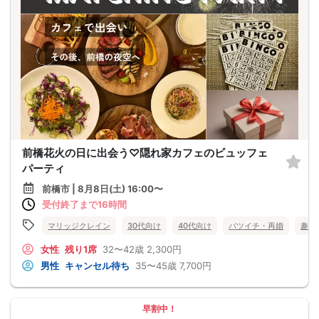
前橋花火の日に出会う♡隠れ家カフェのビュッフェ
パーティ
前橋市 | 8月8日(土) 16:00〜
受付終了まで16時間
マリッジクレイン
30代向け
40代向け
バツイチ・再婚
趣味
女性
残り1席
32〜42歳
2,300円
男性
キャンセル待ち
35〜45歳
7,700円
早割中！