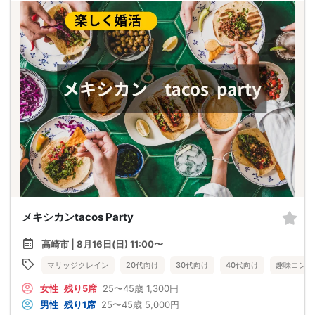
メキシカンtacos Party
高崎市 | 8月16日(日) 11:00〜
マリッジクレイン
20代向け
30代向け
40代向け
趣味コン
女性
残り5席
25〜45歳
1,300円
男性
残り1席
25〜45歳
5,000円