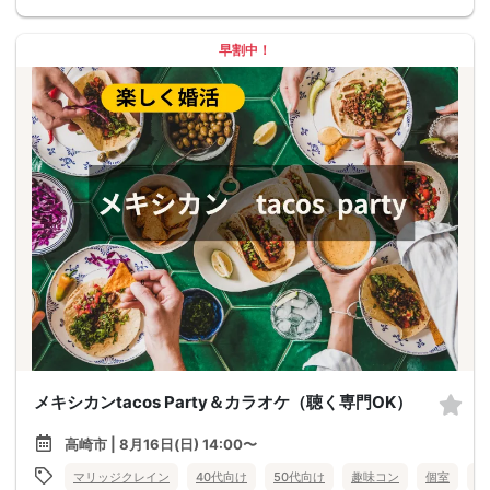
早割中！
メキシカンtacos Party＆カラオケ（聴く専門OK）
高崎市 | 8月16日(日) 14:00〜
マリッジクレイン
40代向け
50代向け
趣味コン
個室
食