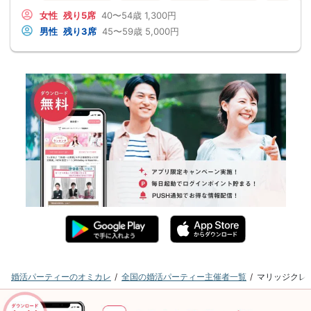
女性
残り5席
40〜54歳
1,300円
男性
残り3席
45〜59歳
5,000円
婚活パーティーのオミカレ
全国の婚活パーティー主催者一覧
マリッジクレ