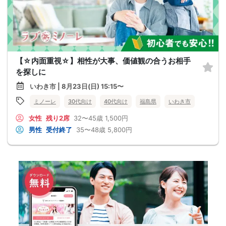
【☆内面重視☆】相性が大事、価値観の合うお相手
を探しに
いわき市 | 8月23日(日) 15:15〜
ミノーレ
30代向け
40代向け
福島県
いわき市
女性
残り2席
32〜45歳
1,500円
男性
受付終了
35〜48歳
5,800円