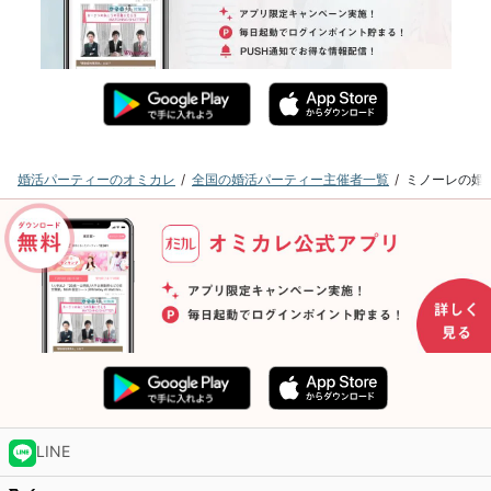
婚活パーティーのオミカレ
全国の婚活パーティー主催者一覧
ミノーレの婚
LINE