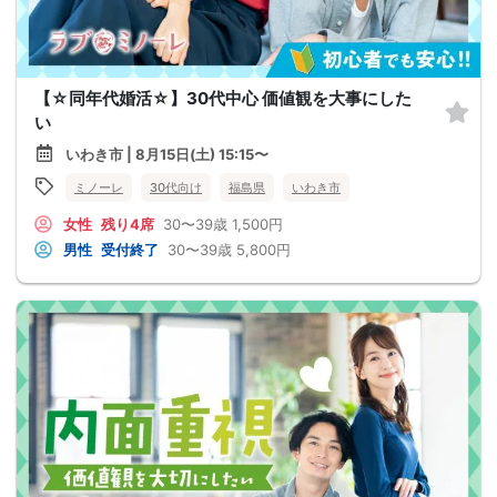
【☆同年代婚活☆】30代中心 価値観を大事にした
い
いわき市 | 8月15日(土) 15:15〜
ミノーレ
30代向け
福島県
いわき市
女性
残り4席
30〜39歳
1,500円
男性
受付終了
30〜39歳
5,800円