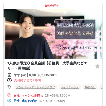
女性先行中！
1人参加限定◇全員会話【公務員・大手企業などエ
リート男性編】
すすきの | 8月8日(土) 15:00〜
受付終了まで9時間
プライベートアソシエイツクラブ
ハイステータス
30代向け
一
女性
キャンセル待ち
28〜39歳
1,600円
男性
残りわずか
32〜43歳
5,200円