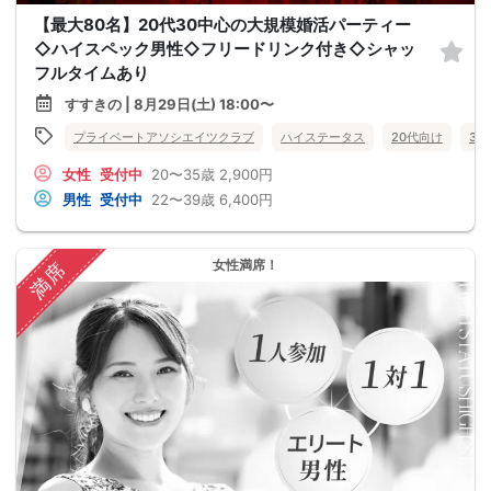
【最大80名】20代30中心の大規模婚活パーティー
◇ハイスペック男性◇フリードリンク付き◇シャッ
フルタイムあり
すすきの | 8月29日(土) 18:00〜
プライベートアソシエイツクラブ
ハイステータス
20代向け
30
女性
受付中
20〜35歳
2,900円
男性
受付中
22〜39歳
6,400円
女性満席！
満席