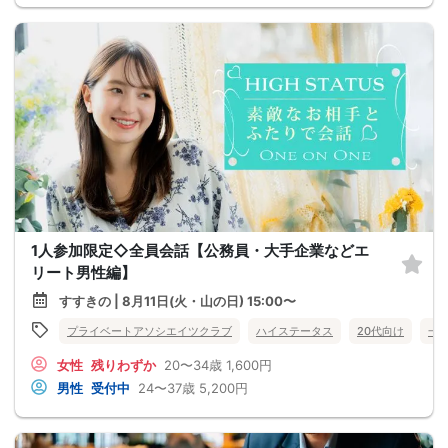
1人参加限定◇全員会話【公務員・大手企業などエ
リート男性編】
すすきの | 8月11日(火・山の日) 15:00〜
プライベートアソシエイツクラブ
ハイステータス
20代向け
一
女性
残りわずか
20〜34歳
1,600円
男性
受付中
24〜37歳
5,200円