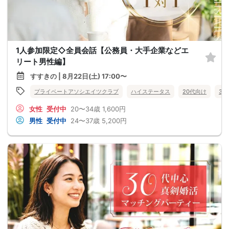
1人参加限定◇全員会話【公務員・大手企業などエ
リート男性編】
すすきの | 8月22日(土) 17:00〜
プライベートアソシエイツクラブ
ハイステータス
20代向け
30
女性
受付中
20〜34歳
1,600円
男性
受付中
24〜37歳
5,200円