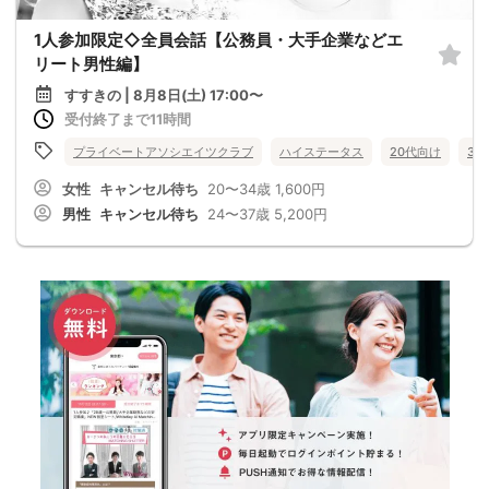
1人参加限定◇全員会話【公務員・大手企業などエ
リート男性編】
すすきの | 8月8日(土) 17:00〜
受付終了まで11時間
プライベートアソシエイツクラブ
ハイステータス
20代向け
30
女性
キャンセル待ち
20〜34歳
1,600円
男性
キャンセル待ち
24〜37歳
5,200円