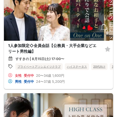
1人参加限定◇全員会話【公務員・大手企業などエ
リート男性編】
すすきの | 8月15日(土) 17:00〜
プライベートアソシエイツクラブ
ハイステータス
20代向け
30
女性
受付中
20〜34歳
1,600円
男性
受付中
24〜37歳
5,200円