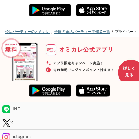
婚活パーティーのオミカレ
全国の婚活パーティー主催者一覧
プライベート
LINE
X
Instagram