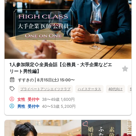
1人参加限定◇全員会話【公務員・大手企業などエ
リート男性編】
すすきの | 8月15日(土) 15:00〜
プライベートアソシエイツクラブ
ハイステータス
40代向け
50
女性
受付中
38〜49歳
1,600円
男性
受付中
40〜53歳
5,200円