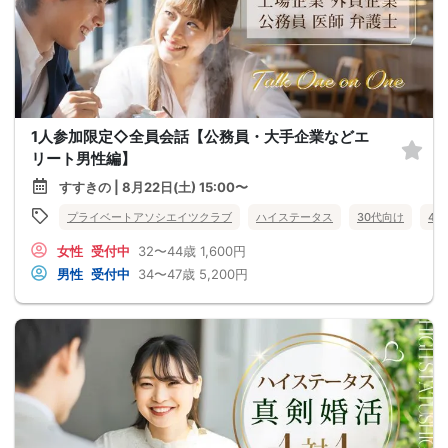
1人参加限定◇全員会話【公務員・大手企業などエ
リート男性編】
すすきの | 8月22日(土) 15:00〜
プライベートアソシエイツクラブ
ハイステータス
30代向け
40
女性
受付中
32〜44歳
1,600円
男性
受付中
34〜47歳
5,200円