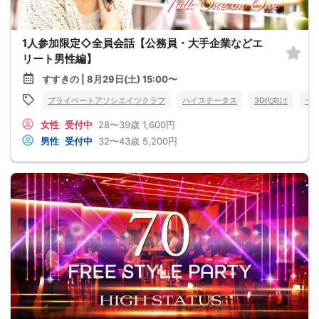
1人参加限定◇全員会話【公務員・大手企業などエ
リート男性編】
すすきの | 8月29日(土) 15:00〜
プライベートアソシエイツクラブ
ハイステータス
30代向け
一
女性
受付中
28〜39歳
1,600円
男性
受付中
32〜43歳
5,200円