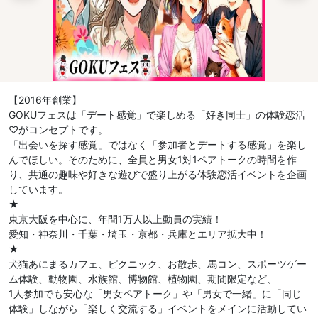
【2016年創業】
GOKUフェスは「デート感覚」で楽しめる「好き同士」の体験恋活
♡がコンセプトです。
「出会いを探す感覚」ではなく「参加者とデートする感覚」を楽し
んでほしい。そのために、全員と男女1対1ペアトークの時間を作
り、共通の趣味や好きな遊びで盛り上がる体験恋活イベントを企画
しています。
★
東京大阪を中心に、年間1万人以上動員の実績！
愛知・神奈川・千葉・埼玉・京都・兵庫とエリア拡大中！
★
犬猫あにまるカフェ、ピクニック、お散歩、馬コン、スポーツゲー
ム体験、動物園、水族館、博物館、植物園、期間限定など、
1人参加でも安心な「男女ペアトーク」や「男女で一緒」に「同じ
体験」しながら「楽しく交流する」イベントをメインに活動してい