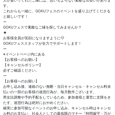
人が繋いでくれたご縁には、思いもよらない素敵な出会いがありま
す。
これからも一緒に、GOKUフェスのイベントを盛り上げてくださる
と嬉しいです！
ー
GOKUフェスで素敵なご縁を探してみませんか？
★
お客様全員が笑顔になりますように♡
GOKUフェススタッフが全力でサポートします！
ー
※イベントページ内にある
【お客様へのお願い】
【キャンセルポリシー】
必ずご確認ください。
ー
【お客様へのお願い】
お申し込み後、連絡のない無断・当日キャンセル・キャンセル料未
払いの一部のお客様の迷惑行為が、毎月数件ございます。
男女比調整や予約手配をしているため、参加者様と運営に支障をき
たす、迷惑行為は絶対におやめください。
確実に参加可能なイベントのお申し込み、キャンセル時はキャンセ
ル料のお支払い、社会人としての最低限のマナー『時間厳守・万が