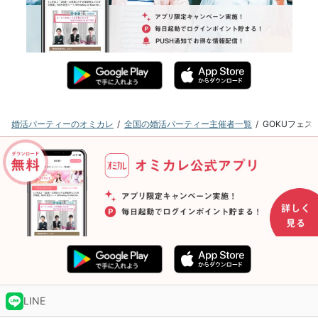
婚活パーティーのオミカレ
全国の婚活パーティー主催者一覧
GOKUフェ
LINE