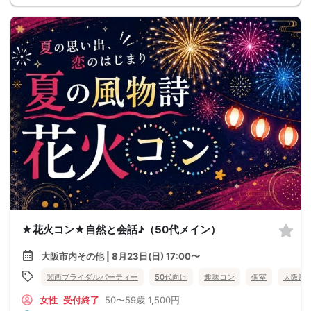
★花火コン★自然と会話♪（50代メイン）
大阪市内その他 | 8月23日(日) 17:00〜
関西ブライダルパーティー
50代向け
趣味コン
個室
大阪府
女性
受付終了
50〜59歳
1,500円