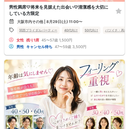
男性満席♡将来を見据えた出会い♡清潔感を大切に
している方限定
大阪市内その他 | 8月29日(土) 11:00〜
関西ブライダルパーティー
40代向け
50代向け
バツイチ・再婚
女性
残り1席
45〜57歳
1,500円
男性
キャンセル待ち
47〜59歳
3,500円