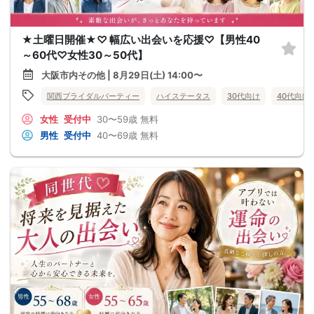
★土曜日開催★♡ 幅広い出会いを応援♡【男性40
～60代♡女性30～50代】
大阪市内その他 | 8月29日(土) 14:00〜
関西ブライダルパーティー
ハイステータス
30代向け
40代向け
女性
受付中
30〜59歳
無料
男性
受付中
40〜69歳
無料