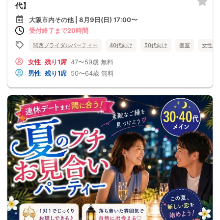
代】
大阪市内その他 | 8月9日(日) 17:00〜
受付終了まで20時間
関西ブライダルパーティー
40代向け
50代向け
個室
女性無
女性
残り1席
47〜59歳
無料
男性
残り1席
50〜64歳
無料