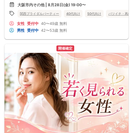
大阪市内その他 | 8月28日(金) 19:00〜
関西ブライダルパーティー
40代向け
50代向け
バツイチ・再婚
女性
受付中
40〜49歳
無料
男性
受付中
42〜53歳
無料
開催確定