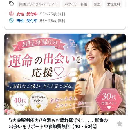
関西ブライダルパーティー
バツイチ・再婚
個室
女性無料
女性
受付中
55〜75歳
無料
男性
受付中
65〜75歳
無料
\\★金曜開催★//今週もお疲れ様です．．．運命の
出会いをサポート♡参加費無料【40・50代】