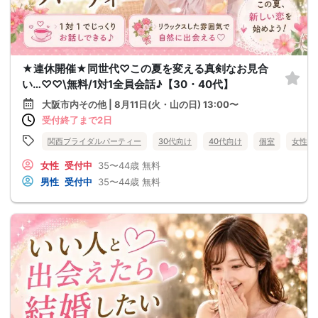
★連休開催★同世代♡この夏を変える真剣なお見合
い…♡♡\無料/1対1全員会話♪【30・40代】
大阪市内その他 | 8月11日(火・山の日) 13:00〜
受付終了まで2日
関西ブライダルパーティー
30代向け
40代向け
個室
女性無
女性
受付中
35〜44歳
無料
男性
受付中
35〜44歳
無料