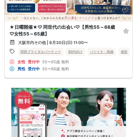
★日曜開催★♡ 同世代の出会い♡【男性55～68歳
♡女性55～65歳】
大阪市内その他 | 8月30日(日) 11:00〜
関西ブライダルパーティー
50代向け
バツイチ・再婚
個室
女性
受付中
55〜65歳
無料
男性
受付中
55〜68歳
無料