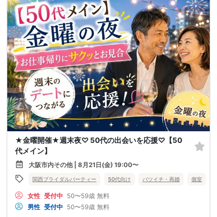
★金曜開催★週末夜♡ 50代の出会いを応援♡【50
代メイン】
大阪市内その他 | 8月21日(金) 19:00〜
関西ブライダルパーティー
50代向け
バツイチ・再婚
個室
女性
受付中
50〜59歳
無料
男性
受付中
50〜59歳
無料