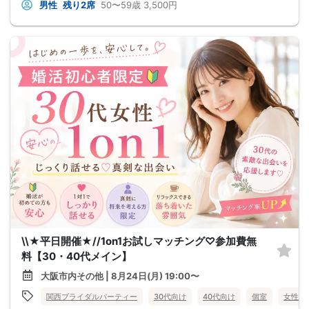
男性
残り2席
50〜59歳
3,500円
\\★平日開催★//1on1お試しマッチング♡参加費無
料【30・40代メイン】
大阪市内その他 | 8月24日(月) 19:00〜
関西ブライダルパーティー
30代向け
40代向け
個室
女性無