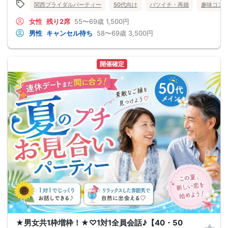
関西ブライダルパーティー
50代向け
バツイチ・再婚
趣味コン
女性
残り2席
55〜69歳
1,500円
男性
キャンセル待ち
58〜69歳
3,500円
開催確定
★男女共1枠増枠！★♡1対1全員会話♪【40・50