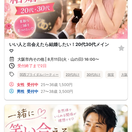
いい人と出会えたら結婚したい！20代30代メイン
♡
大阪市内その他 | 8月11日(火・山の日) 16:00〜
受付終了まで2日
関西ブライダルパーティー
20代向け
30代向け
個室
大阪府
女性
受付中
25〜36歳
1,500円
男性
受付中
27〜38歳
3,500円