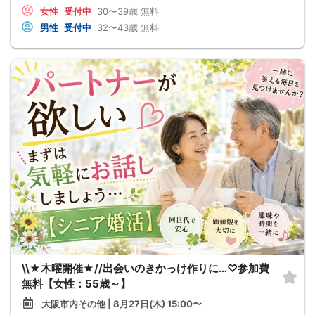
女性
受付中
30〜39歳
無料
男性
受付中
32〜43歳
無料
\\★木曜開催★//出会いのきかっけ作りに…♡参加費
無料【女性：55歳～】
大阪市内その他 | 8月27日(木) 15:00〜