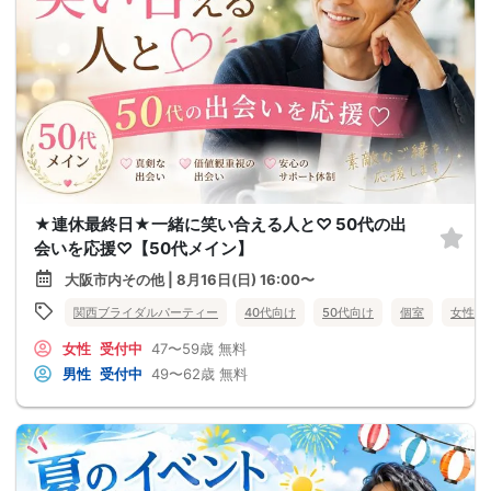
★連休最終日★一緒に笑い合える人と♡ 50代の出
会いを応援♡【50代メイン】
大阪市内その他 | 8月16日(日) 16:00〜
関西ブライダルパーティー
40代向け
50代向け
個室
女性無
女性
受付中
47〜59歳
無料
男性
受付中
49〜62歳
無料