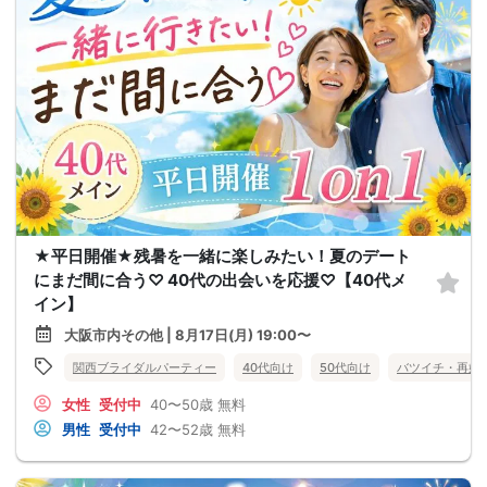
★平日開催★残暑を一緒に楽しみたい！夏のデート
にまだ間に合う♡ 40代の出会いを応援♡【40代メ
イン】
大阪市内その他 | 8月17日(月) 19:00〜
関西ブライダルパーティー
40代向け
50代向け
バツイチ・再婚
女性
受付中
40〜50歳
無料
男性
受付中
42〜52歳
無料