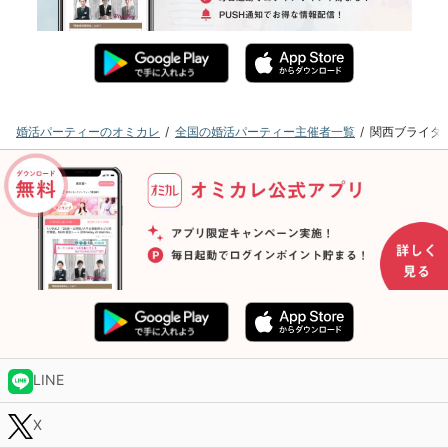
婚活パーティーのオミカレ
全国の婚活パーティー主催者一覧
関西ブライダ
LINE
X