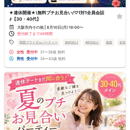
★連休開催★\無料プチお見合い/♡1対1全員会話
♪【30・40代】
大阪市内その他 | 8月10日(月) 19:00〜
受付終了まで46時間
関西ブライダルパーティー
30代向け
40代向け
個室
女性無
女性
受付中
31〜38歳
無料
男性
受付中
34〜43歳
無料