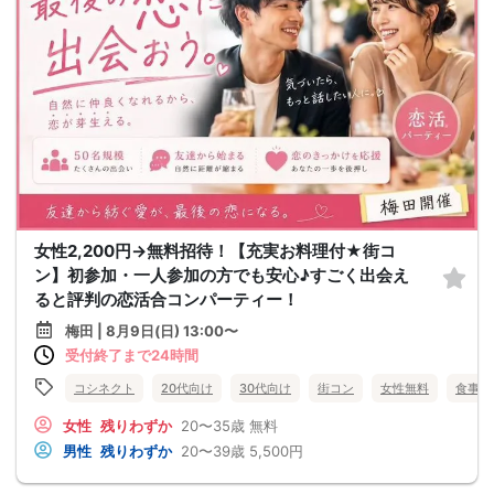
女性2,200円→無料招待！【充実お料理付★街コ
ン】初参加・一人参加の方でも安心♪すごく出会え
ると評判の恋活合コンパーティー！
梅田 | 8月9日(日) 13:00〜
受付終了まで24時間
コシネクト
20代向け
30代向け
街コン
女性無料
食事あ
女性
残りわずか
20〜35歳
無料
男性
残りわずか
20〜39歳
5,500円