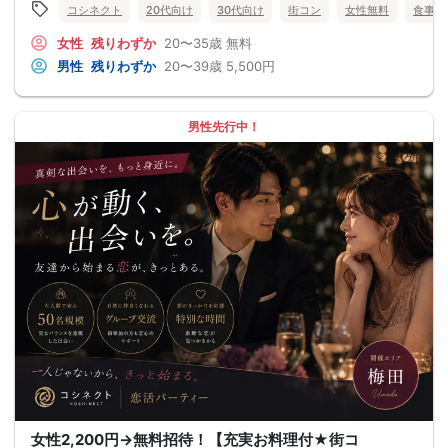
コシネクト
20代向け
30代向け
街コン
女性無料
食事あ
女性
残りわずか
20〜35歳
無料
男性
残りわずか
20〜39歳
5,500円
男性先行中！
女性2,200円→無料招待！【充実お料理付★街コ