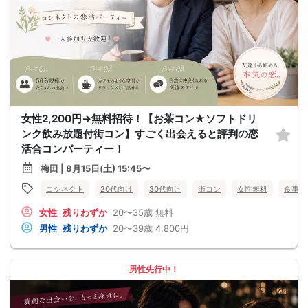
女性2,200円→無料招待！【お茶コン★ソフトドリ
ンク飲み放題付街コン】すごく出会えると評判の恋
活合コンパーティー！
梅田 | 8月15日(土) 15:45〜
コシネクト
20代向け
30代向け
街コン
女性無料
食事あ
女性
残りわずか
20〜35歳
無料
男性
残りわずか
20〜39歳
4,800円
男性先行中！