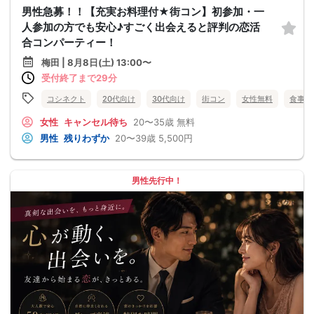
男性急募！！【充実お料理付★街コン】初参加・一
人参加の方でも安心♪すごく出会えると評判の恋活
合コンパーティー！
梅田 | 8月8日(土) 13:00〜
受付終了まで29分
コシネクト
20代向け
30代向け
街コン
女性無料
食事あ
女性
キャンセル待ち
20〜35歳
無料
男性
残りわずか
20〜39歳
5,500円
男性先行中！