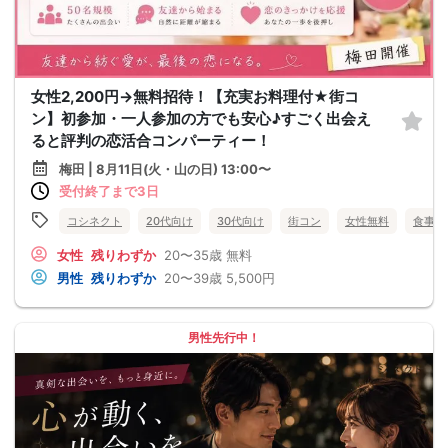
女性2,200円→無料招待！【充実お料理付★街コ
ン】初参加・一人参加の方でも安心♪すごく出会え
ると評判の恋活合コンパーティー！
梅田 | 8月11日(火・山の日) 13:00〜
受付終了まで3日
コシネクト
20代向け
30代向け
街コン
女性無料
食事あ
女性
残りわずか
20〜35歳
無料
男性
残りわずか
20〜39歳
5,500円
男性先行中！