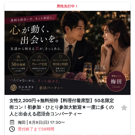
男性先行中！
女性2,200円→無料招待【料理付着席型】50名限定
街コン！初参加・ひとり参加大歓迎★一度に多くの
人と出会える恋活合コンパーティー
梅田 | 8月9日(日) 17:30〜
受付終了まで28時間