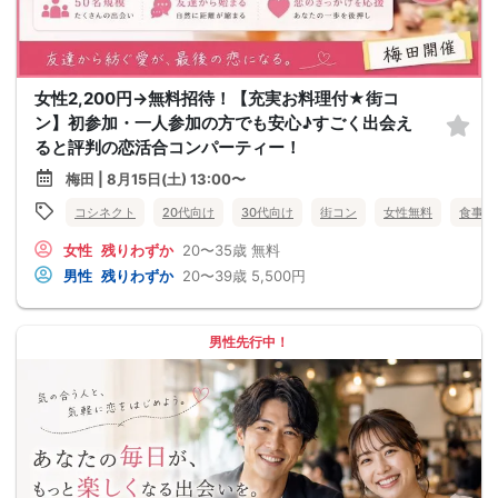
女性2,200円→無料招待！【充実お料理付★街コ
ン】初参加・一人参加の方でも安心♪すごく出会え
ると評判の恋活合コンパーティー！
梅田 | 8月15日(土) 13:00〜
コシネクト
20代向け
30代向け
街コン
女性無料
食事あ
女性
残りわずか
20〜35歳
無料
男性
残りわずか
20〜39歳
5,500円
男性先行中！