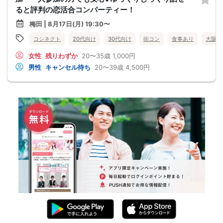
ると評判の恋活合コンパーティー！
梅田 | 8月17日(月) 19:30〜
コシネクト
20代向け
30代向け
街コン
食事あり
大阪府
女性
残りわずか
20〜35歳
1,000円
男性
キャンセル待ち
20〜39歳
4,500円