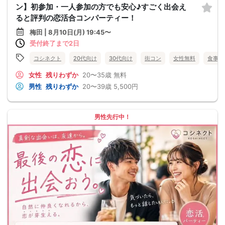
ン】初参加・一人参加の方でも安心♪すごく出会え
ると評判の恋活合コンパーティー！
梅田 | 8月10日(月) 19:45〜
受付終了まで2日
コシネクト
20代向け
30代向け
街コン
女性無料
食事あ
女性
残りわずか
20〜35歳
無料
男性
残りわずか
20〜39歳
5,500円
男性先行中！