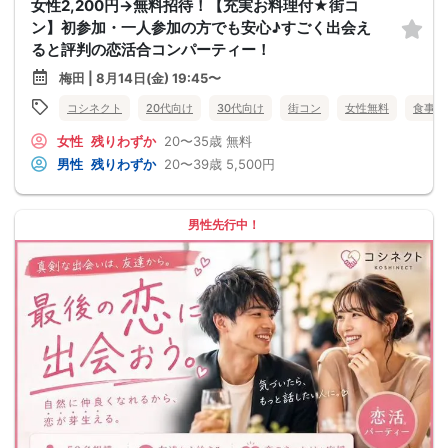
女性2,200円→無料招待！【充実お料理付★街コ
ン】初参加・一人参加の方でも安心♪すごく出会え
ると評判の恋活合コンパーティー！
梅田 | 8月14日(金) 19:45〜
コシネクト
20代向け
30代向け
街コン
女性無料
食事あ
女性
残りわずか
20〜35歳
無料
男性
残りわずか
20〜39歳
5,500円
男性先行中！