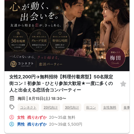
女性2,200円→無料招待【料理付着席型】50名限定
街コン！初参加・ひとり参加大歓迎★一度に多くの
人と出会える恋活合コンパーティー
梅田 | 8月15日(土) 18:30〜
コシネクト
20代向け
30代向け
街コン
女性無料
食事あ
女性
残りわずか
20〜35歳
無料
男性
残りわずか
20〜39歳
5,500円