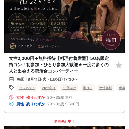
女性2,200円→無料招待【料理付着席型】50名限定
街コン！初参加・ひとり参加大歓迎★一度に多くの
人と出会える恋活合コンパーティー
梅田 | 8月11日(火・山の日) 17:30〜
コシネクト
20代向け
30代向け
街コン
女性無料
食事あ
女性
残りわずか
20〜35歳
無料
男性
残りわずか
20〜39歳
5,500円
男性先行中！