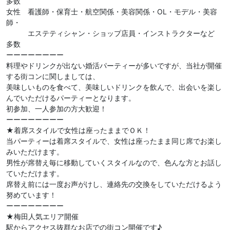
多数
女性 看護師・保育士・航空関係・美容関係・OL・モデル・美容
師・
エステティシャン・ショップ店員・インストラクターなど
多数
ーーーーーーーー
料理やドリンクが出ない婚活パーティーが多いですが、当社が開催
する街コンに関しましては、
美味しいものを食べて、美味しいドリンクを飲んで、出会いを楽し
んでいただけるパーティーとなります。
初参加、一人参加の方大歓迎！
ーーーーーーーー
★着席スタイルで女性は座ったままでＯＫ！
当パーティーは着席スタイルで、女性は座ったまま同じ席でお楽し
みいただけます。
男性が席替え毎に移動していくスタイルなので、色んな方とお話し
ていただけます。
席替え前には一度お声がけし、連絡先の交換をしていただけるよう
努めています！
ーーーーーーーー
★梅田人気エリア開催
駅からアクセス抜群なお店での街コン開催です♪