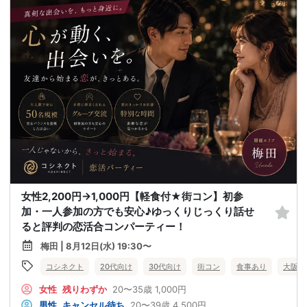
女性2,200円→1,000円【軽食付★街コン】初参
加・一人参加の方でも安心♪ゆっくりじっくり話せ
ると評判の恋活合コンパーティー！
梅田 | 8月12日(水) 19:30〜
コシネクト
20代向け
30代向け
街コン
食事あり
大阪府
女性
残りわずか
20〜35歳
1,000円
男性
キャンセル待ち
20〜39歳
4,500円