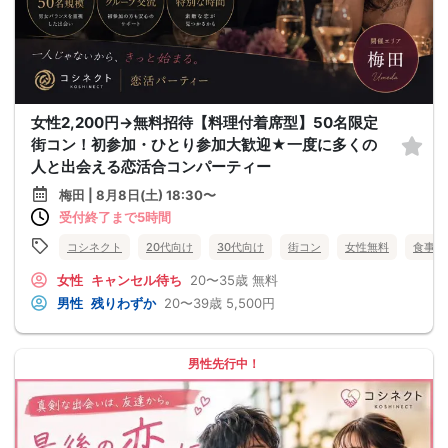
女性2,200円→無料招待【料理付着席型】50名限定
街コン！初参加・ひとり参加大歓迎★一度に多くの
人と出会える恋活合コンパーティー
梅田 | 8月8日(土) 18:30〜
受付終了まで5時間
コシネクト
20代向け
30代向け
街コン
女性無料
食事あ
女性
キャンセル待ち
20〜35歳
無料
男性
残りわずか
20〜39歳
5,500円
男性先行中！