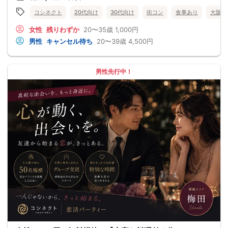
コシネクト
20代向け
30代向け
街コン
食事あり
大阪府
女性
残りわずか
20〜35歳
1,000円
男性
キャンセル待ち
20〜39歳
4,500円
男性先行中！