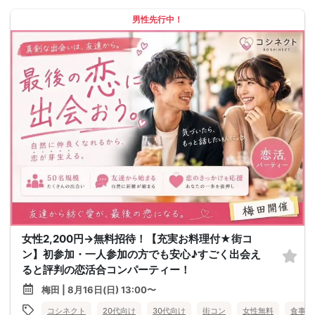
男性先行中！
女性2,200円→無料招待！【充実お料理付★街コ
ン】初参加・一人参加の方でも安心♪すごく出会え
ると評判の恋活合コンパーティー！
梅田 | 8月16日(日) 13:00〜
コシネクト
20代向け
30代向け
街コン
女性無料
食事あ