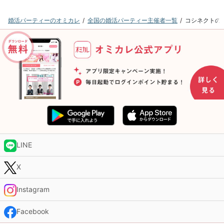
婚活パーティーのオミカレ
全国の婚活パーティー主催者一覧
コシネクトの
LINE
X
Instagram
Facebook