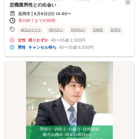
定職業男性との出会い
延岡市 | 8月9日(日) 14:40〜
受付終了まで41時間
縁活みやざき
40代向け
50代向け
宮崎県
延岡市
女性
残りわずか
40〜55歳
2,500円
男性
キャンセル待ち
40〜55歳
6,500円