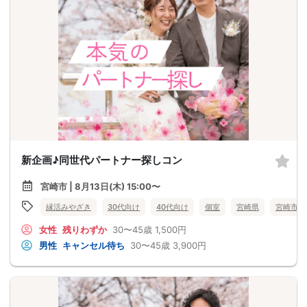
新企画♪同世代パートナー探しコン
宮崎市 | 8月13日(木) 15:00〜
縁活みやざき
30代向け
40代向け
個室
宮崎県
宮崎市
女性
残りわずか
30〜45歳
1,500円
男性
キャンセル待ち
30〜45歳
3,900円