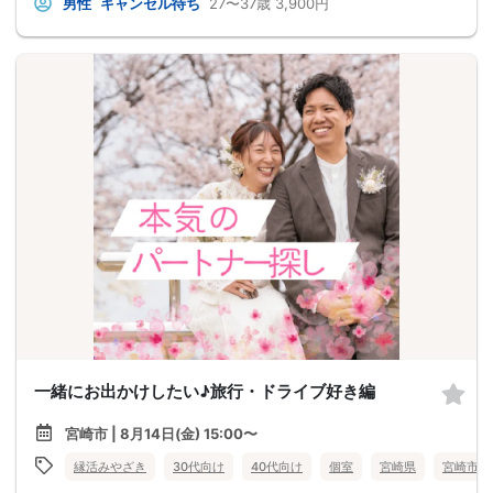
男性
キャンセル待ち
27〜37歳
3,900円
一緒にお出かけしたい♪旅行・ドライブ好き編
宮崎市 | 8月14日(金) 15:00〜
縁活みやざき
30代向け
40代向け
個室
宮崎県
宮崎市