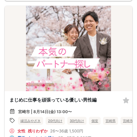
まじめに仕事を頑張っている優しい男性編
宮崎市 | 8月14日(金) 13:00〜
縁活みやざき
20代向け
30代向け
個室
宮崎県
宮崎市
女性
残りわずか
26〜36歳
1,500円