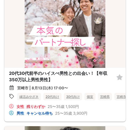
20代30代前半のハイスぺ男性との出会い！【年収
350万以上男性男性】
宮崎市 | 8月13日(木) 17:00〜
縁活みやざき
20代向け
30代向け
個室
宮崎県
宮崎市
女性
残りわずか
25〜35歳
1,500円
男性
キャンセル待ち
25〜35歳
3,900円