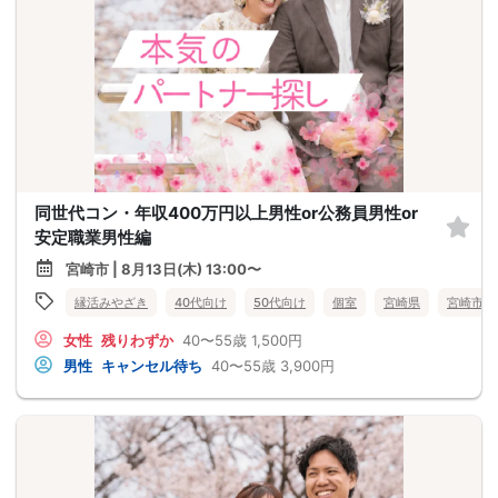
同世代コン・年収400万円以上男性or公務員男性or
安定職業男性編
宮崎市 | 8月13日(木) 13:00〜
縁活みやざき
40代向け
50代向け
個室
宮崎県
宮崎市
女性
残りわずか
40〜55歳
1,500円
男性
キャンセル待ち
40〜55歳
3,900円