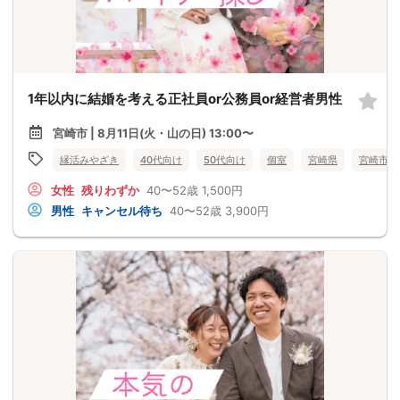
1年以内に結婚を考える正社員or公務員or経営者男性
宮崎市 | 8月11日(火・山の日) 13:00〜
縁活みやざき
40代向け
50代向け
個室
宮崎県
宮崎市
女性
残りわずか
40〜52歳
1,500円
男性
キャンセル待ち
40〜52歳
3,900円