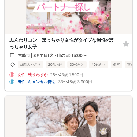
ふんわりコン ぽっちゃり女性がタイプな男性×ぽ
っちゃり女子
宮崎市 | 8月11日(火・山の日) 15:00〜
縁活みやざき
20代向け
30代向け
40代向け
個室
宮崎
女性
残りわずか
28〜43歳
1,500円
男性
キャンセル待ち
33〜46歳
3,900円