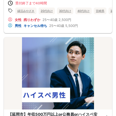
受付終了まで40時間
縁活みやざき
20代向け
30代向け
40代向け
宮崎県
延
女性
残りわずか
25〜40歳
2,500円
男性
キャンセル待ち
25〜40歳
5,500円
【延岡市】年収500万円以上or公務員orハイスペ安