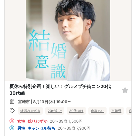
夏休み特別企画！楽しい！グルメプチ街コン20代
30代編
宮崎市 | 8月13日(木) 19:00〜
縁活みやざき
20代向け
30代向け
食事あり
宮崎県
宮崎
女性
残りわずか
20〜39歳
1,500円
男性
キャンセル待ち
20〜39歳
7,900円