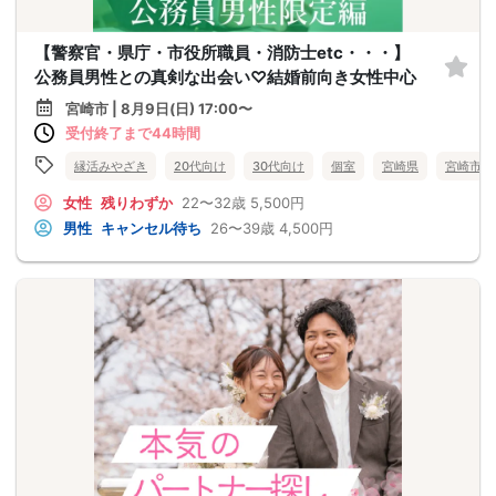
【警察官・県庁・市役所職員・消防士etc・・・】
公務員男性との真剣な出会い♡結婚前向き女性中心
宮崎市 | 8月9日(日) 17:00〜
受付終了まで44時間
縁活みやざき
20代向け
30代向け
個室
宮崎県
宮崎市
女性
残りわずか
22〜32歳
5,500円
男性
キャンセル待ち
26〜39歳
4,500円