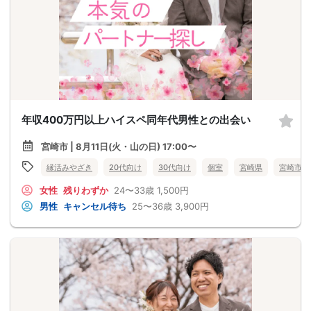
年収400万円以上ハイスペ同年代男性との出会い
宮崎市 | 8月11日(火・山の日) 17:00〜
縁活みやざき
20代向け
30代向け
個室
宮崎県
宮崎市
女性
残りわずか
24〜33歳
1,500円
男性
キャンセル待ち
25〜36歳
3,900円