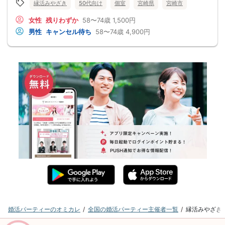
縁活みやざき
50代向け
個室
宮崎県
宮崎市
女性
残りわずか
58〜74歳
1,500円
男性
キャンセル待ち
58〜74歳
4,900円
婚活パーティーのオミカレ
全国の婚活パーティー主催者一覧
縁活みやざき