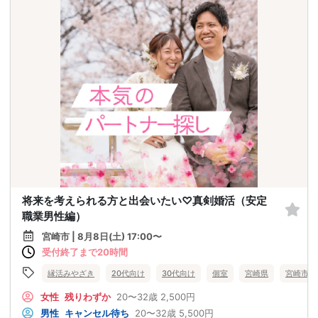
将来を考えられる方と出会いたい♡真剣婚活（安定
職業男性編）
宮崎市 | 8月8日(土) 17:00〜
受付終了まで20時間
縁活みやざき
20代向け
30代向け
個室
宮崎県
宮崎市
女性
残りわずか
20〜32歳
2,500円
男性
キャンセル待ち
20〜32歳
5,500円