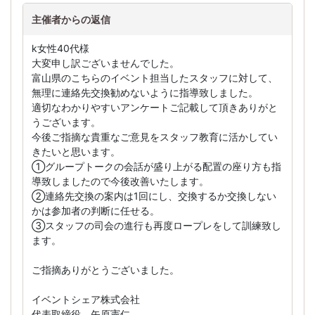
主催者からの返信
k女性40代様
大変申し訳ございませんでした。
富山県のこちらのイベント担当したスタッフに対して、
無理に連絡先交換勧めないように指導致しました。
適切なわかりやすいアンケートご記載して頂きありがと
うございます。
今後ご指摘な貴重なご意見をスタッフ教育に活かしてい
きたいと思います。
①グループトークの会話が盛り上がる配置の座り方も指
導致しましたので今後改善いたします。
②連絡先交換の案内は1回にし、交換するか交換しない
かは参加者の判断に任せる。
③スタッフの司会の進行も再度ロープレをして訓練致し
ます。
ご指摘ありがとうございました。
イベントシェア株式会社
代表取締役 矢原憲仁