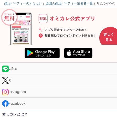
婚活パーティーのオミカレ
全国の婚活パーティー主催者一覧
サムライヴの
LINE
X
Instagram
Facebook
オミカレとは？