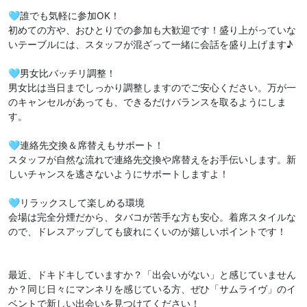
️🩵誰でも気軽に参加OK！
初めての方や、おひとりでの参加も大歓迎です！盛り上がっていな
いテーブルには、スタッフが混ざって一緒に会話を盛り上げます♪
️🩵男女比バッチリ調整！
男女比は当日までしっかり調整しますのでご安心ください。万が一
のキャンセルがあっても、できるだけバランスを取るようにしま
す。
️🩵連絡先交換＆席替えもサポート！
スタッフが自然な流れで連絡先交換や席替えをお手伝いします。新
しいチャンスを逃さないようにサポートしますよ！
️🩵リラックスして楽しめる環境
会場は完全分煙だから、タバコが苦手な方も安心。着席スタイルな
ので、ドレスアップしても疲れにくいのが嬉しいポイントです！
最近、ドキドキしていますか？「出会いがない」と感じていません
か？同じ日々にマンネリを感じている方、ぜひ「サムライヴ」のイ
ベントで新しい出会いを見つけてください！